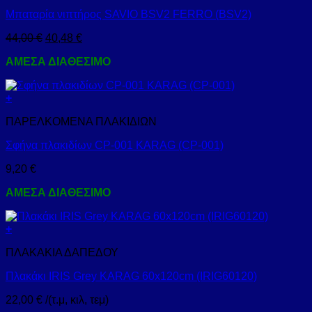
Μπαταρία νιπτήρος SAVIO BSV2 FERRO (BSV2)
44,00
€
40,48
€
ΑΜΕΣΑ ΔΙΑΘΕΣΙΜΟ
+
ΠΑΡΕΛΚΟΜΕΝΑ ΠΛΑΚΙΔΙΩΝ
Σφήνα πλακιδίων CP-001 KARAG (CP-001)
9,20
€
ΑΜΕΣΑ ΔΙΑΘΕΣΙΜΟ
+
ΠΛΑΚΑΚΙΑ ΔΑΠΕΔΟΥ
Πλακάκι IRIS Grey KARAG 60x120cm (IRIG60120)
22,00
€
/(τ.μ, κιλ, τεμ)