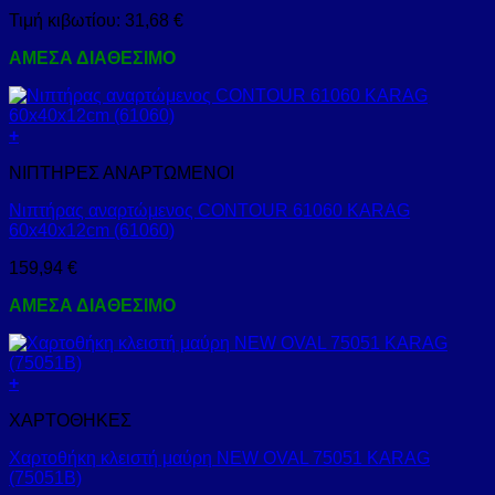
Τιμή κιβωτίου:
31,68
€
ΑΜΕΣΑ ΔΙΑΘΕΣΙΜΟ
+
ΝΙΠΤΗΡΕΣ ΑΝΑΡΤΩΜΕΝΟΙ
Νιπτήρας αναρτώμενος CONTOUR 61060 KARAG
60x40x12cm (61060)
159,94
€
ΑΜΕΣΑ ΔΙΑΘΕΣΙΜΟ
+
ΧΑΡΤΟΘΗΚΕΣ
Χαρτοθήκη κλειστή μαύρη NEW OVAL 75051 KARAG
(75051B)