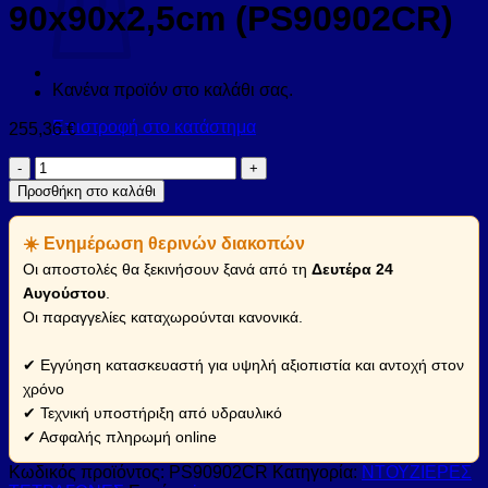
90x90x2,5cm (PS90902CR)
Κανένα προϊόν στο καλάθι σας.
Επιστροφή στο κατάστημα
255,36
€
Ντουζιέρα
τετράγωνη
Προσθήκη στο καλάθι
υψηλής
αντοχής
☀️ Ενημέρωση θερινών διακοπών
PIETRA
Cream
Οι αποστολές θα ξεκινήσουν ξανά από τη
Δευτέρα 24
KARAG
Αυγούστου
.
90x90x2,5cm
Οι παραγγελίες καταχωρούνται κανονικά.
(PS90902CR)
ποσότητα
✔ Εγγύηση κατασκευαστή για υψηλή αξιοπιστία και αντοχή στον
χρόνο
✔ Τεχνική υποστήριξη από υδραυλικό
✔ Ασφαλής πληρωμή online
Κωδικός προϊόντος:
PS90902CR
Κατηγορία:
ΝΤΟΥΖΙΕΡΕΣ