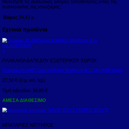
Μελετήστε τις αναλυτικές οδηγίες τοποθέτησης εντός της
συσκευασίας της ντουζιέρας.
Βάρος
24,42 κ.
Σχετικά προϊόντα
+
ΠΛΑΚΑΚΙΑ ΔΑΠΕΔΟΥ ΕΞΩΤΕΡΙΚΟΥ ΧΩΡΟΥ
Πλακάκι ALAMO Gris KARAG 30x60cm R11 (ALAGR3060)
27,50
€
/(τ.μ, κιλ, τεμ)
Τιμή κιβωτίου:
39,60
€
ΑΜΕΣΑ ΔΙΑΘΕΣΙΜΟ
+
ΜΠΑΤΑΡΙΕΣ ΝΙΠΤΗΡΟΣ