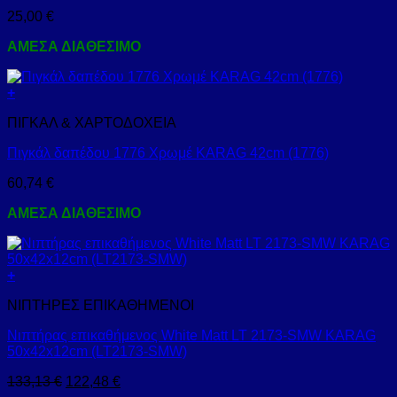
25,00
€
ΑΜΕΣΑ ΔΙΑΘΕΣΙΜΟ
+
ΠΙΓΚΑΛ & ΧΑΡΤΟΔΟΧΕΙΑ
Πιγκάλ δαπέδου 1776 Χρωμέ KARAG 42cm (1776)
60,74
€
ΑΜΕΣΑ ΔΙΑΘΕΣΙΜΟ
+
ΝΙΠΤΗΡΕΣ ΕΠΙΚΑΘΗΜΕΝΟΙ
Νιπτήρας επικαθήμενος White Matt LT 2173-SMW KARAG
50x42x12cm (LT2173-SMW)
133,13
€
122,48
€