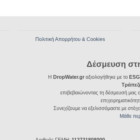
Πολιτική Απορρήτου & Cookies
Δέσμευση στ
Η
DropWater.gr
αξιολογήθηκε με το
ESG 
Τράπεζ
επιβεβαιώνοντας τη δέσμευσή μας 
επιχειρηματικότητ
Συνεχίζουμε να εξελισσόμαστε με στόχ
Μάθε πε
Αριθμός ΓΕΜΗ:
112731808000