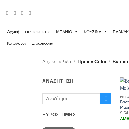
Μετάβαση
στο
περιεχόμενο
Αρχική
ΜΠΑΝΙΟ
ΚΟΥΖΙΝΑ
ΠΛΑΚΑΚ
ΠΡΟΣΦΟΡΕΣ
Κατάλογοι
Επικοινωνία
Αρχική σελίδα
/
Προϊόν Color
/
Bianco
ΑΝΑΖΉΤΗΣΗ
+
Αναζήτηση
ΕΝΤΟ
Βάση
για:
Μαύ
9,5
ΕΎΡΟΣ ΤΙΜΉΣ
ΑΜΕ
Ελάχιστη
Μέγιστη