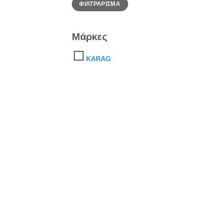
ΦΙΛΤΡΆΡΙΣΜΑ
τιμή
τιμή
Μάρκες
KARAG