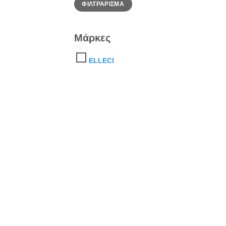
ΦΙΛΤΡΆΡΙΣΜΑ
τιμή
τιμή
Μάρκες
ELLECI