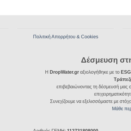
Πολιτική Απορρήτου & Cookies
Δέσμευση στ
Η
DropWater.gr
αξιολογήθηκε με το
ESG 
Τράπεζ
επιβεβαιώνοντας τη δέσμευσή μας 
επιχειρηματικότητ
Συνεχίζουμε να εξελισσόμαστε με στόχ
Μάθε πε
Αριθμός ΓΕΜΗ:
112731808000