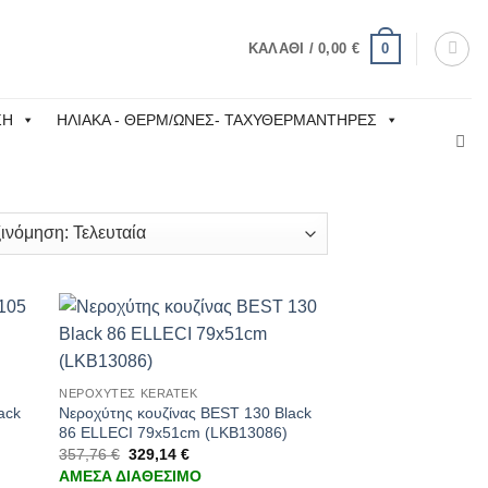
0
ΚΑΛΆΘΙ /
0,00
€
ΣΗ
ΗΛΙΑΚΑ - ΘΕΡΜ/ΩΝΕΣ- ΤΑΧΥΘΕΡΜΑΝΤΗΡΕΣ
+
ΝΕΡΟΧΥΤΕΣ KERATEK
ack
Νεροχύτης κουζίνας BEST 130 Black
86 ELLECI 79x51cm (LKB13086)
357,76
€
329,14
€
ΑΜΕΣΑ ΔΙΑΘΕΣΙΜΟ