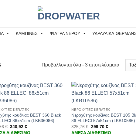
ΙΑ
ΚΑΜΠΙΝΕΣ
ΦΙΛΤΡΑ ΝΕΡΟΥ
ΥΔΡΑΥΛΙΚΑ-ΘΕΡΜΑΝ
Sorted
Προβάλλονται όλα - 3 αποτελέσματα
6
by
latest
+
ΧΥΤΕΣ KERATEK
ΝΕΡΟΧΥΤΕΣ KERATEK
χύτης κουζίνας BEST 360 Black
Νεροχύτης κουζίνας BEST 105 Bl
LLECI 86x51cm (LKB36086)
86 ELLECI 57x51cm (LKB10586)
,56
€
340,92
€
325,76
€
299,70
€
ΣΑ ΔΙΑΘΕΣΙΜΟ
ΑΜΕΣΑ ΔΙΑΘΕΣΙΜΟ