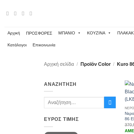
Μετάβαση
στο
περιεχόμενο
Αρχική
ΜΠΑΝΙΟ
ΚΟΥΖΙΝΑ
ΠΛΑΚΑΚ
ΠΡΟΣΦΟΡΕΣ
Κατάλογοι
Επικοινωνία
Αρχική σελίδα
/
Προϊόν Color
/
Kuro 8
ΑΝΑΖΉΤΗΣΗ
+
Αναζήτηση
για:
ΝΕΡΟ
Νερο
86 E
ΕΎΡΟΣ ΤΙΜΉΣ
370
ΑΜΕ
Ελάχιστη
Μέγιστη