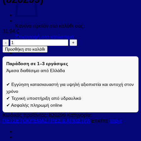
Κανένα προϊόν στο καλάθι σας.
31,94
€
Επιστροφή στο κατάστημα
Άγκιστρο
μπάνιου
Προσθήκη στο καλάθι
διπλό
NEO
Παράδοση σε 1–3 εργάσιμες
8202
99
Άμεσα διαθέσιμο από Ελλάδα
Σατινέ
KARAG
✔ Εγγύηση κατασκευαστή για υψηλή αξιοπιστία και αντοχή στον
(820299)
χρόνο
ποσότητα
✔ Τεχνική υποστήριξη από υδραυλικό
✔ Ασφαλής πληρωμή online
Κωδικός προϊόντος:
820299
Κατηγορία:
ΠΕΤΣΕΤΟΚΡΕΜΑΣΤΡΕΣ & ΑΓΚΙΣΤΡΑ
Ετικέτα:
imp-x