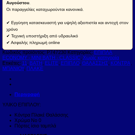
Αυγούστου
.
Οι παραγγελίες καταχωρούνται κανονικά.
✔ Εγγύηση κατασκευαστή για υψηλή αξιοπιστία και αντοχή στον
χρόνο
✔ Τεχνική υποστήριξη από υδραυλικό
✔ Ασφαλής πληρωμή online
Κωδικός προϊόντος:
P747230
Κατηγορίες:
ΕΠΙΠΛΑ
ECONOMY - MINI BATH - CLASSIC
,
Χωρίς κατηγορία
Ετικέτες:
11
,
BATH
,
ΕLITE
,
ΕΠΙΠΛΟ
,
ΘΑΛΑΣΣΗΣ
,
ΚΟΝΤΡΑ
,
ΜΠΑΝΙΟΥ
,
ΠΛΑΚΕ
Περιγραφή
ΥΛΙΚΟ ΕΠΙΠΛΟΥ:
Κόντρα Πλακέ Θαλάσσης
Χρώμα Νο 0
Πόρτες ίσιο ταμπλά