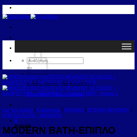
Μετάβαση
στο
περιεχόμενο
Καλάθι /
0,00
€
0
Αναζήτηση
για:
Κανένα προϊόν στο καλάθι σας.
Επιστροφή στο κατάστημα
Αρχική σελίδα
/
Κατάστημα
/
ΜΠΑΝΙΟ
/
ΕΠΙΠΛΑ ΜΠΑΝΙΟΥ
/
ΕΠΙΠΛΑ ELITE - MODERN
0
Καλάθι
MODERN BATH-ΕΠΙΠΛΟ