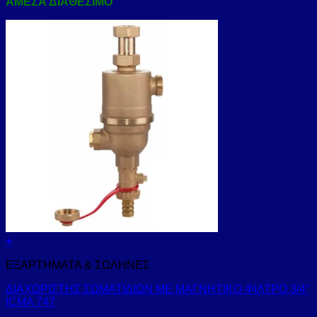
ΑΜΕΣΑ ΔΙΑΘΕΣΙΜΟ
35,00 €
μπορούν
through
να
109,30 €
επιλεγούν
στη
σελίδα
του
προϊόντος
+
ΕΞΑΡΤΗΜΑΤΑ & ΣΩΛΗΝΕΣ
ΔΙΑΧΩΡΙΣΤΗΣ ΣΩΜΑΤΙΔΙΩΝ ΜΕ ΜΑΓΝΗΤΙΚΟ ΦΙΛΤΡΟ 3/4”
ICMA 747