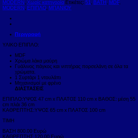
MODERN
,
Χωρίς κατηγορία
Ετικέτες:
51
,
BATH
,
MDF
,
MODERN
,
ΕΠΙΠΛΟ
,
ΜΠΑΝΙΟΥ
Περιγραφή
ΥΛΙΚΟ ΕΠΙΠΛΟ:
MDF
Χρώμα λάκα μαύρη
Γυάλινος πάγκος και νιπτήρας πορσελάνη σε όλα τα
χρώματα.
1 Συρτάρι 1 ντουλάπι
Μηχανισμοί με φρένο
ΔΙΑΣΤΑΣΕΙΣ
ΕΠΙΠΛΟ:ΥΨΟΣ 47 cm x ΠΛΑΤΟΣ 110 cm x ΒΑΘΟΣ: μέση 55
cm πλάι 36 cm
ΚΑΘΡΕΠΤΗΣ:ΥΨΟΣ 65 cm x ΠΛΑΤΟΣ 100 cm
ΤΙΜΗ
ΒΑΣΗ 800.00 Ευρώ
ΚΑΘΡΕΠΤΗΣ 120,00 Ευρώ