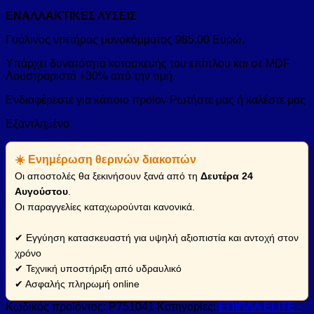
ΕΝΑΛΛΑΚΤΙΚΕΣ ΛΥΣΕΙΣ
Γυάλινος νιπτήρας μονοκόμματος 985,00 Ευρώ.
Υπάρχει δυνατότητα κατασκευής του επίπλου και σε MDF
Λουστραριστό +30% από την τιμή.
Ενδιαφέρεστε για κάποιο προϊον Ρωτήστε μας ή καλέστε μας
Εξαντλημένο
☀️ Ενημέρωση θερινών διακοπών
Οι αποστολές θα ξεκινήσουν ξανά από τη
Δευτέρα 24
Αυγούστου
.
Οι παραγγελίες καταχωρούνται κανονικά.
✔ Εγγύηση κατασκευαστή για υψηλή αξιοπιστία και αντοχή στον
χρόνο
✔ Τεχνική υποστήριξη από υδραυλικό
✔ Ασφαλής πληρωμή online
Κωδικός προϊόντος:
P751041
Κατηγορίες:
ΕΠΙΠΛΑ ELITE -