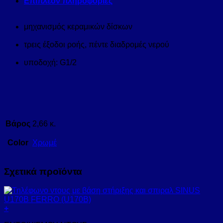
Επιπλέον πληροφορίες
μηχανισμός κεραμικών δίσκων
τρεις έξοδοι ροής, πέντε διαδρομές νερού
υποδοχή: G1/2
Βάρος
2,66 κ.
Color
Χρωμέ
Σχετικά προϊόντα
+