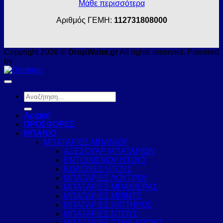
Μάθε περισσότερα
Αριθμός ΓΕΜΗ:
112731808000
Copyright 2026 ©
DropWater.gr
All rights reserved. Powered
by
Αναζήτηση
για:
Αρχική
ΠΡΟΣΦΟΡΕΣ
ΜΠΑΝΙΟ
ΜΠΑΤΑΡΙΕΣ ΜΠΑΝΙΟΥ
ΑΞΕΣΟΥΑΡ ΜΠΑΤΑΡΙΩΝ
ΕΝΤΟΙΧΙΣΜΟΥ ΝΤΟΥΣ
ΚΟΛΟΝΕΣ ΝΤΟΥΣ
ΜΠΑΤΑΡΙΕΣ ΛΟΥΤΡΟΥ
ΜΠΑΤΑΡΙΕΣ ΜΠΑΝΙΕΡΑΣ
ΜΠΑΤΑΡΙΕΣ ΜΠΙΝΤΕ
ΜΠΑΤΑΡΙΕΣ ΝΙΠΤΗΡΟΣ
ΜΠΑΤΑΡΙΕΣ ΝΤΟΥΣ
ΜΠΑΤΑΡΙΕΣ ΣΤΑΘ. ΝΤΟΥΖ