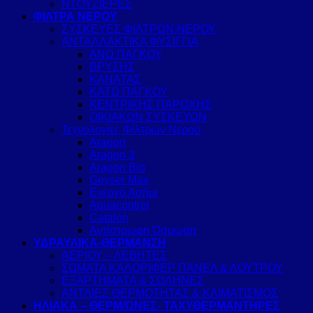
ΝΤΟΥΖΙΕΡΕΣ
ΦΙΛΤΡΑ ΝΕΡΟΥ
ΣΥΣΚΕΥΕΣ ΦΙΛΤΡΩΝ ΝΕΡΟΥ
ΑΝΤΑΛΛΑΚΤΙΚΑ ΦΥΣΙΓΓΙΑ
ΑΝΩ ΠΑΓΚΟΥ
ΒΡΥΣΗΣ
ΚΑΝΑΤΑΣ
ΚΑΤΩ ΠΑΓΚΟΥ
ΚΕΝΤΡΙΚΗΣ ΠΑΡΟΧΗΣ
ΟΙΚΙΑΚΩΝ ΣΥΣΚΕΥΩΝ
Τεχνολογίες Φίλτρων Νερού
Aragon
Aragon 3
Aragon Bio
Geyser Max
Ενεργό Ασήμι
Aquacontrol
Catalon
Αντίστρωφη Όσμωση
ΥΔΡΑΥΛΙΚΑ-ΘΕΡΜΑΝΣΗ
ΑΕΡΙΟΥ – ΛΕΒΗΤΕΣ
ΣΩΜΑΤΑ ΚΑΛΟΡΙΦΕΡ ΠΑΝΕΛ & ΛΟΥΤΡΟΥ
ΕΞΑΡΤΗΜΑΤΑ & ΣΩΛΗΝΕΣ
ΑΝΤΛΙΕΣ ΘΕΡΜΟΤΗΤΑΣ & ΚΛΙΜΑΤΙΣΜΟΣ
ΗΛΙΑΚΑ – ΘΕΡΜ/ΩΝΕΣ- ΤΑΧΥΘΕΡΜΑΝΤΗΡΕΣ