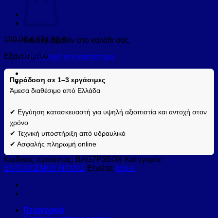
190,00
€
174,80
€
Κανένα προϊόν στο καλάθι σας.
Εξαντλημένο
Επιστροφή στο κατάστημα
Παράδοση σε 1–3 εργάσιμες
Άμεσα διαθέσιμο από Ελλάδα
✔ Εγγύηση κατασκευαστή για υψηλή αξιοπιστία και αντοχή στον
χρόνο
✔ Τεχνική υποστήριξη από υδραυλικό
✔ Ασφαλής πληρωμή online
Κωδικός προϊόντος:
BAG7P3BOX
Κατηγορία:
ΕΝΤΟΙΧΙΣΜΟΥ ΝΤΟΥΣ
Ετικέτα:
imp-x
Περιγραφή