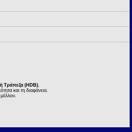
κή Τράπεζα (HDB)
,
τητα και τη διαφάνεια.
 μέλλον.