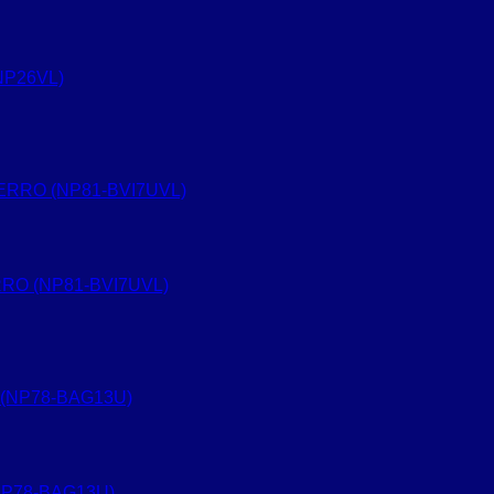
NP26VL)
RRO (NP81-BVI7UVL)
NP78-BAG13U)