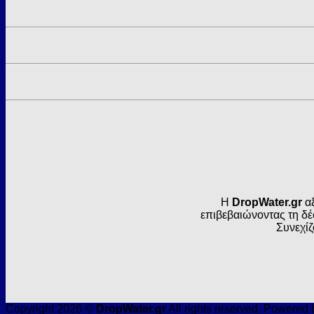
Η
DropWater.gr
αξ
επιβεβαιώνοντας τη δέ
Συνεχίζ
Copyright 2026 ©
DropWater.gr
All rights reserved. Powered 