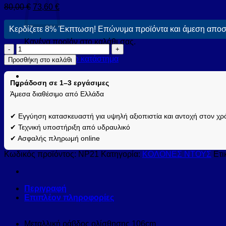
80,00
€
73,60
€
Κερδίζετε 8% Έκπτωση! Επώνυμα προϊόντα και άμεση αποστ
Κανένα προϊόν στο καλάθι σας.
Κολόνα
σταθερού
Επιστροφή στο κατάστημα
Προσθήκη στο καλάθι
ντους
RONDO
Παράδοση σε 1–3 εργάσιμες
NP21
FERRO
Άμεσα διαθέσιμο από Ελλάδα
(NP21)
ποσότητα
✔ Εγγύηση κατασκευαστή για υψηλή αξιοπιστία και αντοχή στον χρ
✔ Τεχνική υποστήριξη από υδραυλικό
✔ Ασφαλής πληρωμή online
Κωδικός προϊόντος:
NP21
Κατηγορία:
ΚΟΛΟΝΕΣ ΝΤΟΥΣ
Ετι
Περιγραφή
Επιπλέον πληροφορίες
Μεταλλική ράβδος ολίσθησης 106cm