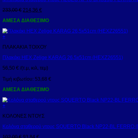
233,00
€
214,36
€
ΑΜΕΣΑ ΔΙΑΘΕΣΙΜΟ
+
ΠΛΑΚΑΚΙΑ ΤΟΙΧΟΥ
Πλακάκι HEX Zelige KARAG 26,5x51cm (HEXZ26551)
56,50
€
/(τ.μ, κιλ, τεμ)
Τιμή κιβωτίου:
53,68
€
ΑΜΕΣΑ ΔΙΑΘΕΣΙΜΟ
+
ΚΟΛΟΝΕΣ ΝΤΟΥΣ
Κολόνα σταθερού ντους SQUERTO Black NP22-BL FERRO (
102,00
€
93,84
€