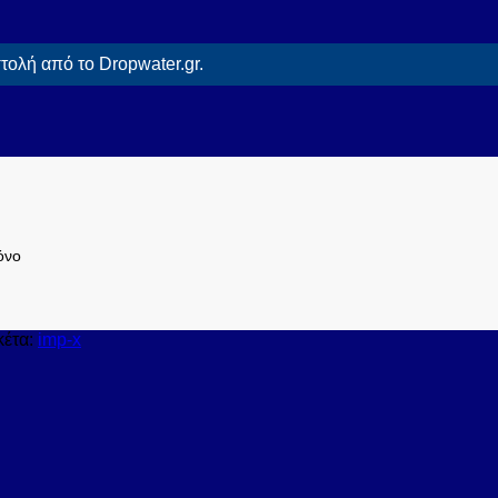
ολή από το Dropwater.gr.
όνο
κέτα:
imp-x