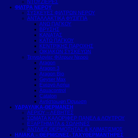
ΝΤΟΥΖΙΕΡΕΣ
ΦΙΛΤΡΑ ΝΕΡΟΥ
ΣΥΣΚΕΥΕΣ ΦΙΛΤΡΩΝ ΝΕΡΟΥ
ΑΝΤΑΛΛΑΚΤΙΚΑ ΦΥΣΙΓΓΙΑ
ΑΝΩ ΠΑΓΚΟΥ
ΒΡΥΣΗΣ
ΚΑΝΑΤΑΣ
ΚΑΤΩ ΠΑΓΚΟΥ
ΚΕΝΤΡΙΚΗΣ ΠΑΡΟΧΗΣ
ΟΙΚΙΑΚΩΝ ΣΥΣΚΕΥΩΝ
Τεχνολογίες Φίλτρων Νερού
Aragon
Aragon 3
Aragon Bio
Geyser Max
Ενεργό Ασήμι
Aquacontrol
Catalon
Αντίστρωφη Όσμωση
ΥΔΡΑΥΛΙΚΑ-ΘΕΡΜΑΝΣΗ
ΑΕΡΙΟΥ – ΛΕΒΗΤΕΣ
ΣΩΜΑΤΑ ΚΑΛΟΡΙΦΕΡ ΠΑΝΕΛ & ΛΟΥΤΡΟΥ
ΕΞΑΡΤΗΜΑΤΑ & ΣΩΛΗΝΕΣ
ΑΝΤΛΙΕΣ ΘΕΡΜΟΤΗΤΑΣ & ΚΛΙΜΑΤΙΣΜΟΣ
ΗΛΙΑΚΑ – ΘΕΡΜ/ΩΝΕΣ- ΤΑΧΥΘΕΡΜΑΝΤΗΡΕΣ