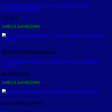
Νιπτήρας αναρτώμενος DAPHNE 53709 KARAG
50x42x14cm (53709)
127,94
€
ΑΜΕΣΑ ΔΙΑΘΕΣΙΜΟ
+
ΝΙΠΤΗΡΕΣ ΕΠΙΚΑΘΗΜΕΝΟΙ
Νιπτήρας επικαθήμενος LT 2144 KARAG 41x41x15cm
(LT2144)
88,73
€
81,63
€
ΑΜΕΣΑ ΔΙΑΘΕΣΙΜΟ
+
ΜΠΑΤΑΡΙΕΣ ΛΟΥΤΡΟΥ