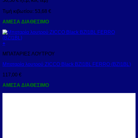
56,50
€
/(τ.μ, κιλ, τεμ)
Τιμή κιβωτίου:
53,68
€
ΑΜΕΣΑ ΔΙΑΘΕΣΙΜΟ
+
ΜΠΑΤΑΡΙΕΣ ΛΟΥΤΡΟΥ
Μπαταρία λουτρού ZICCO Black BZI1BL FERRO (BZI1BL)
117,00
€
ΑΜΕΣΑ ΔΙΑΘΕΣΙΜΟ