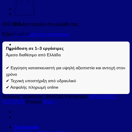
102,00
€
Κανένα προϊόν στο καλάθι σας.
Εξαντλημένο
Επιστροφή στο κατάστημα
Παράδοση σε 1–3 εργάσιμες
Άμεσα διαθέσιμο από Ελλάδα
✔ Εγγύηση κατασκευαστή για υψηλή αξιοπιστία και αντοχή στον
χρόνο
✔ Τεχνική υποστήριξη από υδραυλικό
✔ Ασφαλής πληρωμή online
Κωδικός προϊόντος:
BAG1BL
Κατηγορία:
ΜΠΑΤΑΡΙΕΣ
ΛΟΥΤΡΟΥ
Ετικέτα:
imp-x
Περιγραφή