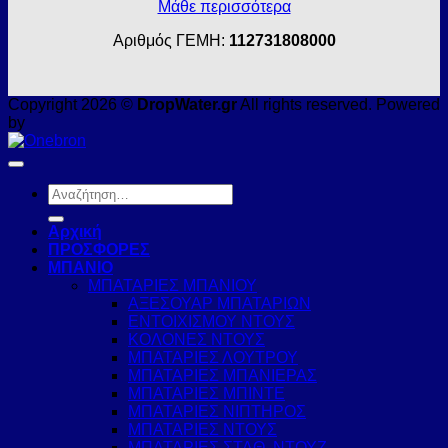
Μάθε περισσότερα
Αριθμός ΓΕΜΗ:
112731808000
Copyright 2026 ©
DropWater.gr
All rights reserved. Powered
by
Αναζήτηση
για:
Αρχική
ΠΡΟΣΦΟΡΕΣ
ΜΠΑΝΙΟ
ΜΠΑΤΑΡΙΕΣ ΜΠΑΝΙΟΥ
ΑΞΕΣΟΥΑΡ ΜΠΑΤΑΡΙΩΝ
ΕΝΤΟΙΧΙΣΜΟΥ ΝΤΟΥΣ
ΚΟΛΟΝΕΣ ΝΤΟΥΣ
ΜΠΑΤΑΡΙΕΣ ΛΟΥΤΡΟΥ
ΜΠΑΤΑΡΙΕΣ ΜΠΑΝΙΕΡΑΣ
ΜΠΑΤΑΡΙΕΣ ΜΠΙΝΤΕ
ΜΠΑΤΑΡΙΕΣ ΝΙΠΤΗΡΟΣ
ΜΠΑΤΑΡΙΕΣ ΝΤΟΥΣ
ΜΠΑΤΑΡΙΕΣ ΣΤΑΘ. ΝΤΟΥΖ