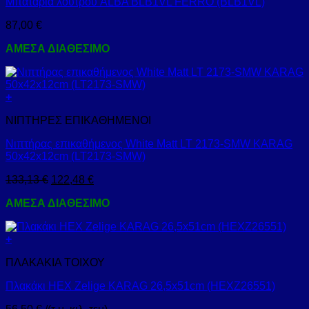
Μπαταρία λουτρού ALBA BLB1VL FERRO (BLB1VL)
87,00
€
ΑΜΕΣΑ ΔΙΑΘΕΣΙΜΟ
+
ΝΙΠΤΗΡΕΣ ΕΠΙΚΑΘΗΜΕΝΟΙ
Νιπτήρας επικαθήμενος White Matt LT 2173-SMW KARAG
50x42x12cm (LT2173-SMW)
133,13
€
122,48
€
ΑΜΕΣΑ ΔΙΑΘΕΣΙΜΟ
+
ΠΛΑΚΑΚΙΑ ΤΟΙΧΟΥ
Πλακάκι HEX Zelige KARAG 26,5x51cm (HEXZ26551)