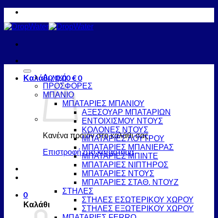
Μετάβαση
στο
περιεχόμενο
Καλάθι /
Αρχική
0,00
€
0
ΠΡΟΣΦΟΡΕΣ
ΜΠΑΝΙΟ
ΜΠΑΤΑΡΙΕΣ ΜΠΑΝΙΟΥ
ΑΞΕΣΟΥΑΡ ΜΠΑΤΑΡΙΩΝ
ΕΝΤΟΙΧΙΣΜΟΥ ΝΤΟΥΣ
ΚΟΛΟΝΕΣ ΝΤΟΥΣ
Κανένα προϊόν στο καλάθι σας.
ΜΠΑΤΑΡΙΕΣ ΛΟΥΤΡΟΥ
ΜΠΑΤΑΡΙΕΣ ΜΠΑΝΙΕΡΑΣ
Επιστροφή στο κατάστημα
ΜΠΑΤΑΡΙΕΣ ΜΠΙΝΤΕ
ΜΠΑΤΑΡΙΕΣ ΝΙΠΤΗΡΟΣ
ΜΠΑΤΑΡΙΕΣ ΝΤΟΥΣ
ΜΠΑΤΑΡΙΕΣ ΣΤΑΘ. ΝΤΟΥΖ
ΣΤΗΛΕΣ
0
ΣΤΗΛΕΣ ΕΣΩΤΕΡΙΚΟΥ ΧΩΡΟΥ
Καλάθι
ΣΤΗΛΕΣ ΕΞΩΤΕΡΙΚΟΥ ΧΩΡΟΥ
ΜΠΑΤΑΡΙΕΣ FERRO