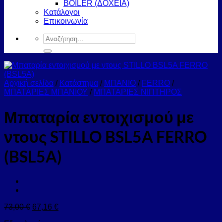
BOILER (ΔΟΧΕΙΑ)
Κατάλογοι
Επικοινωνία
Αναζήτηση
για:
Αρχική σελίδα
/
Κατάστημα
/
ΜΠΑΝΙΟ
/
FERRO
/
ΜΠΑΤΑΡΙΕΣ ΜΠΑΝΙΟΥ
/
ΜΠΑΤΑΡΙΕΣ ΝΙΠΤΗΡΟΣ
Μπαταρία εντοιχισμού με
ντους STILLO BSL5A FERRO
(BSL5A)
73,00
€
67,16
€