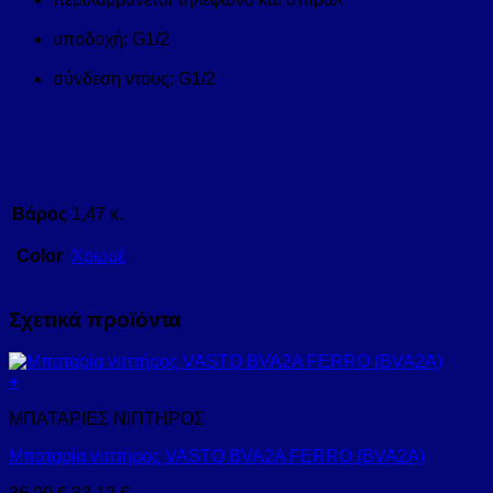
υποδοχή: G1/2
σύνδεση ντους: G1/2
Βάρος
1,47 κ.
Color
Χρωμέ
Σχετικά προϊόντα
+
ΜΠΑΤΑΡΙΕΣ ΝΙΠΤΗΡΟΣ
Μπαταρία νιπτήρος VASTO BVA2A FERRO (BVA2A)