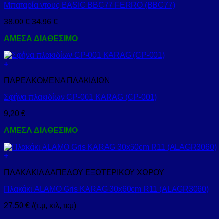
Μπαταρία ντους BASIC BBC77 FERRO (BBC77)
38,00
€
34,96
€
ΑΜΕΣΑ ΔΙΑΘΕΣΙΜΟ
+
ΠΑΡΕΛΚΟΜΕΝΑ ΠΛΑΚΙΔΙΩΝ
Σφήνα πλακιδίων CP-001 KARAG (CP-001)
9,20
€
ΑΜΕΣΑ ΔΙΑΘΕΣΙΜΟ
+
ΠΛΑΚΑΚΙΑ ΔΑΠΕΔΟΥ ΕΞΩΤΕΡΙΚΟΥ ΧΩΡΟΥ
Πλακάκι ALAMO Gris KARAG 30x60cm R11 (ALAGR3060)
27,50
€
/(τ.μ, κιλ, τεμ)