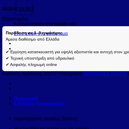
58,00
€
53,36
€
Εξαντλημένο
Κανένα προϊόν στο καλάθι σας.
Παράδοση σε 1–3 εργάσιμες
Επιστροφή στο κατάστημα
Άμεσα διαθέσιμο από Ελλάδα
✔ Εγγύηση κατασκευαστή για υψηλή αξιοπιστία και αντοχή στον χρ
✔ Τεχνική υποστήριξη από υδραυλικό
✔ Ασφαλής πληρωμή online
Κωδικός προϊόντος:
BST77
Κατηγορία:
ΜΠΑΤΑΡΙΕΣ ΝΤΟΥΣ
Περιγραφή
Επιπλέον πληροφορίες
περιστροφικές κεφαλές βρύσης
περιλαμβάνεται τηλέφωνο και σπιράλ