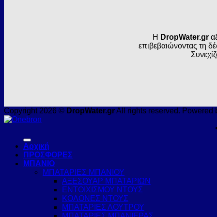
Η
DropWater.gr
αξ
επιβεβαιώνοντας τη δέ
Συνεχίζ
Copyright 2026 ©
DropWater.gr
All rights reserved. Powered 
Αρχική
ΠΡΟΣΦΟΡΕΣ
ΜΠΑΝΙΟ
ΜΠΑΤΑΡΙΕΣ ΜΠΑΝΙΟΥ
ΑΞΕΣΟΥΑΡ ΜΠΑΤΑΡΙΩΝ
ΕΝΤΟΙΧΙΣΜΟΥ ΝΤΟΥΣ
ΚΟΛΟΝΕΣ ΝΤΟΥΣ
ΜΠΑΤΑΡΙΕΣ ΛΟΥΤΡΟΥ
ΜΠΑΤΑΡΙΕΣ ΜΠΑΝΙΕΡΑΣ