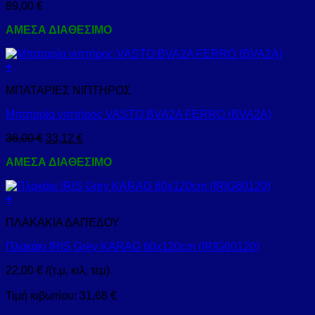
89,00
€
ΑΜΕΣΑ ΔΙΑΘΕΣΙΜΟ
+
ΜΠΑΤΑΡΙΕΣ ΝΙΠΤΗΡΟΣ
Μπαταρία νιπτήρος VASTO BVA2A FERRO (BVA2A)
36,00
€
33,12
€
ΑΜΕΣΑ ΔΙΑΘΕΣΙΜΟ
+
ΠΛΑΚΑΚΙΑ ΔΑΠΕΔΟΥ
Πλακάκι IRIS Grey KARAG 60x120cm (IRIG60120)
22,00
€
/(τ.μ, κιλ, τεμ)
Τιμή κιβωτίου:
31,68
€