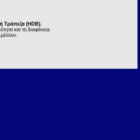
κή Τράπεζα (HDB)
,
τητα και τη διαφάνεια.
 μέλλον.