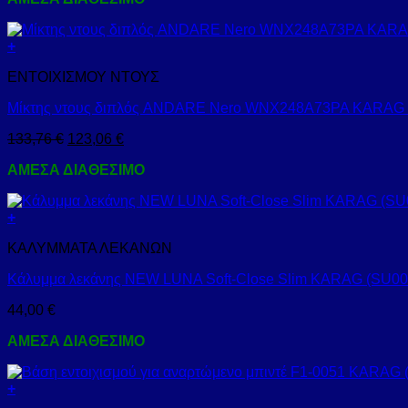
+
ΕΝΤΟΙΧΙΣΜΟΥ ΝΤΟΥΣ
Μίκτης ντους διπλός ANDARE Nero WNX248A73PA KARAG
133,76
€
123,06
€
ΑΜΕΣΑ ΔΙΑΘΕΣΙΜΟ
+
ΚΑΛΥΜΜΑΤΑ ΛΕΚΑΝΩΝ
Κάλυμμα λεκάνης NEW LUNA Soft-Close Slim KARAG (SU0
44,00
€
ΑΜΕΣΑ ΔΙΑΘΕΣΙΜΟ
+