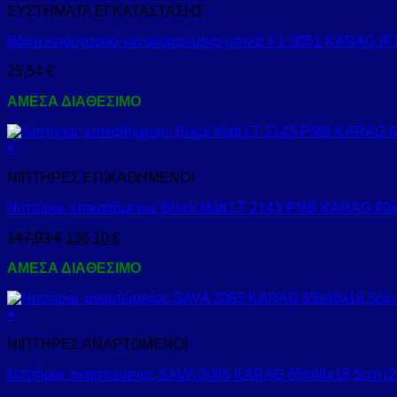
ΣΥΣΤΗΜΑΤΑ ΕΓΚΑΤΑΣΤΑΣΗΣ
Βάση εντοιχισμού για αναρτώμενο μπιντέ F1-0051 KARAG (F
25,54
€
ΑΜΕΣΑ ΔΙΑΘΕΣΙΜΟ
+
ΝΙΠΤΗΡΕΣ ΕΠΙΚΑΘΗΜΕΝΟΙ
Νιπτήρας επικαθήμενος Black Matt LT 2143-PMB KARAG 60
147,93
€
136,10
€
ΑΜΕΣΑ ΔΙΑΘΕΣΙΜΟ
+
ΝΙΠΤΗΡΕΣ ΑΝΑΡΤΩΜΕΝΟΙ
Νιπτήρας αναρτώμενος SAVA 2065 KARAG 65x46x16,5cm (2