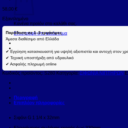
58,00
€
Εξαντλημένο
Κανένα προϊόν στο καλάθι σας.
Παράδοση σε 1–3 εργάσιμες
Επιστροφή στο κατάστημα
Άμεσα διαθέσιμο από Ελλάδα
✔ Εγγύηση κατασκευαστή για υψηλή αξιοπιστία και αντοχή στον χρ
✔ Τεχνική υποστήριξη από υδραυλικό
✔ Ασφαλής πληρωμή online
Κωδικός προϊόντος:
S280
Κατηγορία:
ΣΙΦΩΝΙΑ ΝΙΠΤΗΡΩΝ
Ε
Περιγραφή
Επιπλέον πληροφορίες
Σιφόνι G 1 1/4 x 32mm
Ελεγχόμενος σωλήνας εκροής έως 330mm