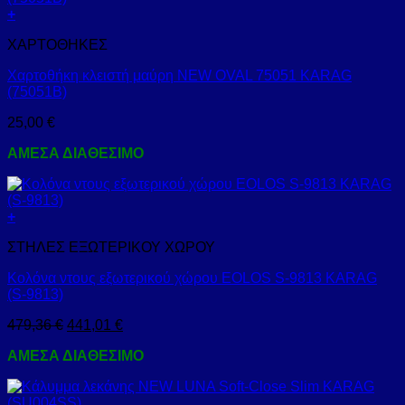
+
ΧΑΡΤΟΘΗΚΕΣ
Χαρτοθήκη κλειστή μαύρη NEW OVAL 75051 KARAG
(75051B)
25,00
€
ΑΜΕΣΑ ΔΙΑΘΕΣΙΜΟ
+
ΣΤΗΛΕΣ ΕΞΩΤΕΡΙΚΟΥ ΧΩΡΟΥ
Κολόνα ντους εξωτερικού χώρου EOLOS S-9813 KARAG
(S-9813)
479,36
€
441,01
€
ΑΜΕΣΑ ΔΙΑΘΕΣΙΜΟ