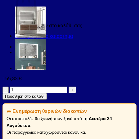
Κανένα προϊόν στο καλάθι σας.
Επιστροφή στο κατάστημα
155,33
€
Καθρέπτης
με
Προσθήκη στο καλάθι
κρυφό
φωτισμό
☀️ Ενημέρωση θερινών διακοπών
MILETOS
KARAG
Οι αποστολές θα ξεκινήσουν ξανά από τη
Δευτέρα 24
60x80cm
Αυγούστου
.
(MILE6080)
Οι παραγγελίες καταχωρούνται κανονικά.
ποσότητα