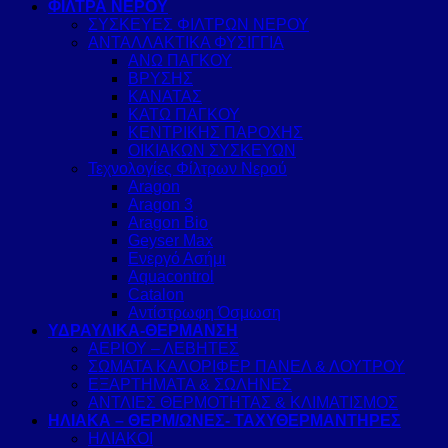
ΦΙΛΤΡΑ ΝΕΡΟΥ
ΣΥΣΚΕΥΕΣ ΦΙΛΤΡΩΝ ΝΕΡΟΥ
ΑΝΤΑΛΛΑΚΤΙΚΑ ΦΥΣΙΓΓΙΑ
ΑΝΩ ΠΑΓΚΟΥ
ΒΡΥΣΗΣ
ΚΑΝΑΤΑΣ
ΚΑΤΩ ΠΑΓΚΟΥ
ΚΕΝΤΡΙΚΗΣ ΠΑΡΟΧΗΣ
ΟΙΚΙΑΚΩΝ ΣΥΣΚΕΥΩΝ
Τεχνολογίες Φίλτρων Νερού
Aragon
Aragon 3
Aragon Bio
Geyser Max
Ενεργό Ασήμι
Aquacontrol
Catalon
Αντίστρωφη Όσμωση
ΥΔΡΑΥΛΙΚΑ-ΘΕΡΜΑΝΣΗ
ΑΕΡΙΟΥ – ΛΕΒΗΤΕΣ
ΣΩΜΑΤΑ ΚΑΛΟΡΙΦΕΡ ΠΑΝΕΛ & ΛΟΥΤΡΟΥ
ΕΞΑΡΤΗΜΑΤΑ & ΣΩΛΗΝΕΣ
ΑΝΤΛΙΕΣ ΘΕΡΜΟΤΗΤΑΣ & ΚΛΙΜΑΤΙΣΜΟΣ
ΗΛΙΑΚΑ – ΘΕΡΜ/ΩΝΕΣ- ΤΑΧΥΘΕΡΜΑΝΤΗΡΕΣ
ΗΛΙΑΚΟΙ