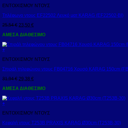
ΕΝΤΟΙΧΙΣΜΟΥ ΝΤΟΥΣ
Τηλέφωνο ντους EF22502 Λευκό ματ KARAG (EF22502-BI)
25,54
€
23,50
€
ΑΜΕΣΑ ΔΙΑΘΕΣΙΜΟ
+
ΕΝΤΟΙΧΙΣΜΟΥ ΝΤΟΥΣ
Σπιράλ τηλεφώνου ντους FB04716 Χρυσό KARAG 150cm (F
31,94
€
29,38
€
ΑΜΕΣΑ ΔΙΑΘΕΣΙΜΟ
+
ΕΝΤΟΙΧΙΣΜΟΥ ΝΤΟΥΣ
Κεφαλή ντους Τ253Β PRAXIS KARAG Ø30cm (T253B-30)