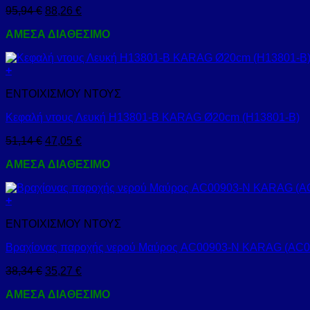
95,94
€
88,26
€
ΑΜΕΣΑ ΔΙΑΘΕΣΙΜΟ
+
ΕΝΤΟΙΧΙΣΜΟΥ ΝΤΟΥΣ
Κεφαλή ντους Λευκή H13801-B KARAG Ø20cm (H13801-B)
51,14
€
47,05
€
ΑΜΕΣΑ ΔΙΑΘΕΣΙΜΟ
+
ΕΝΤΟΙΧΙΣΜΟΥ ΝΤΟΥΣ
Βραχίονας παροχής νερού Μαύρος AC00903-N KARAG (AC0
38,34
€
35,27
€
ΑΜΕΣΑ ΔΙΑΘΕΣΙΜΟ