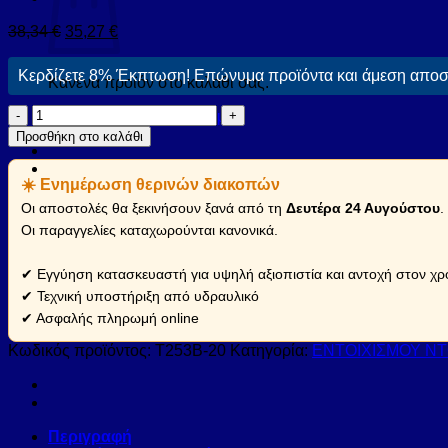
38,34
€
35,27
€
Κερδίζετε 8% Έκπτωση! Επώνυμα προϊόντα και άμεση αποστ
Κανένα προϊόν στο καλάθι σας.
Κεφαλή
Επιστροφή στο κατάστημα
ντους
Προσθήκη στο καλάθι
Τ253Β
PRAXIS
☀️ Ενημέρωση θερινών διακοπών
KARAG
Ø20cm
Οι αποστολές θα ξεκινήσουν ξανά από τη
Δευτέρα 24 Αυγούστου
.
(T253B-
Οι παραγγελίες καταχωρούνται κανονικά.
20)
ποσότητα
✔ Εγγύηση κατασκευαστή για υψηλή αξιοπιστία και αντοχή στον χρ
✔ Τεχνική υποστήριξη από υδραυλικό
✔ Ασφαλής πληρωμή online
Κωδικός προϊόντος:
T253B-20
Κατηγορία:
ΕΝΤΟΙΧΙΣΜΟΥ Ν
Περιγραφή