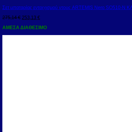
Σετ μπαταρίας εντοιχισμού ντους ARTEMIS Nero SO510-N 
275,14
€
253,13
€
ΑΜΕΣΑ ΔΙΑΘΕΣΙΜΟ