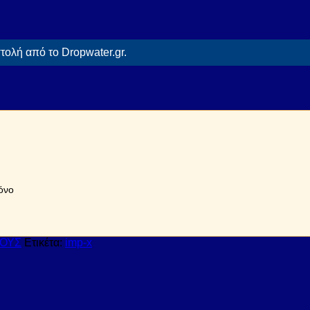
ολή από το Dropwater.gr.
όνο
ΤΟΥΣ
Ετικέτα:
imp-x