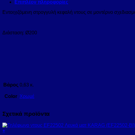
Επιπλέον πληροφορίες
Εντοιχιζόμενη στρογγυλή κεφαλή ντους σε μοντέρνο σχεδιασμό
Διάσταση: Ø200
Βάρος
0,63 κ.
Color
Χρωμέ
Σχετικά προϊόντα
+