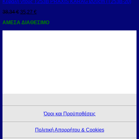
Κεφαλή ντους Τ253Β PRAXIS KARAG Ø20cm (T253B-20)
38,34
€
35,27
€
ΑΜΕΣΑ ΔΙΑΘΕΣΙΜΟ
Όροι και Προϋποθέσεις
Πολιτική Απορρήτου & Cookies