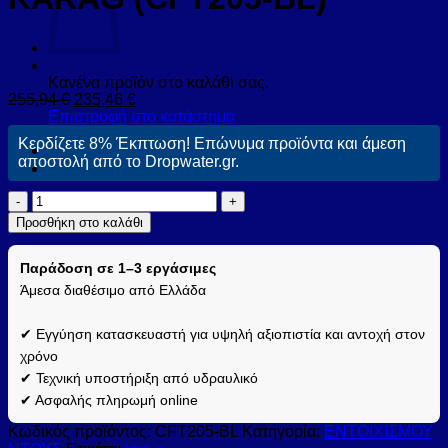
Κανένα προϊόν στο καλάθι σας.
255,94
€
235,46
€
Επιστροφή στο κατάστημα
Κερδίζετε 8% Έκπτωση! Επώνυμα προϊόντα και άμεση
αποστολή από το Dropwater.gr.
Σετ
μπαταρίας
Προσθήκη στο καλάθι
εντοιχισμού
ντους
Παράδοση σε 1–3 εργάσιμες
DELOS
Nero
Άμεσα διαθέσιμο από Ελλάδα
CFT205
KARAG
✔ Εγγύηση κατασκευαστή για υψηλή αξιοπιστία και αντοχή στον
(CFT205-
χρόνο
BL)
✔ Τεχνική υποστήριξη από υδραυλικό
ποσότητα
✔ Ασφαλής πληρωμή online
Κωδικός προϊόντος:
CFT205-BL
Κατηγορία:
ΕΝΤΟΙΧΙΣΜΟΥ