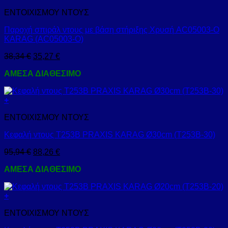
ΕΝΤΟΙΧΙΣΜΟΥ ΝΤΟΥΣ
Παροχή σπιράλ ντους με βάση στήριξης Χρυσή AC05003-O
KARAG (AC05003-O)
38,34
€
35,27
€
ΑΜΕΣΑ ΔΙΑΘΕΣΙΜΟ
+
ΕΝΤΟΙΧΙΣΜΟΥ ΝΤΟΥΣ
Κεφαλή ντους Τ253Β PRAXIS KARAG Ø30cm (T253B-30)
95,94
€
88,26
€
ΑΜΕΣΑ ΔΙΑΘΕΣΙΜΟ
+
ΕΝΤΟΙΧΙΣΜΟΥ ΝΤΟΥΣ