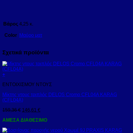
Βάρος
4,25 κ.
Color
Μαύρο ματ
Σχετικά προϊόντα
+
ΕΝΤΟΙΧΙΣΜΟΥ ΝΤΟΥΣ
Μίκτης ντους τριπλός DELOS Cromo CFL04A KARAG
(CFL04A)
159,36
€
146,61
€
ΑΜΕΣΑ ΔΙΑΘΕΣΙΜΟ