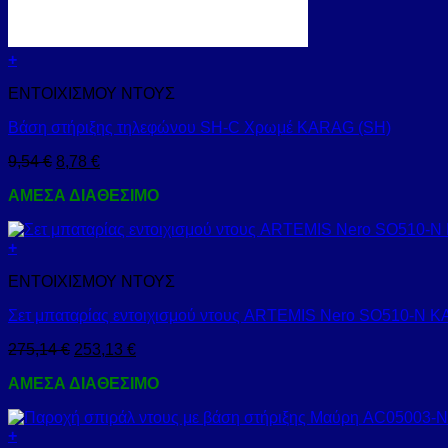
+
ΕΝΤΟΙΧΙΣΜΟΥ ΝΤΟΥΣ
Βάση στήριξης τηλεφώνου SH-C Χρωμέ KARAG (SH)
9,54
€
8,78
€
ΑΜΕΣΑ ΔΙΑΘΕΣΙΜΟ
+
ΕΝΤΟΙΧΙΣΜΟΥ ΝΤΟΥΣ
Σετ μπαταρίας εντοιχισμού ντους ARTEMIS Nero SO510-N 
275,14
€
253,13
€
ΑΜΕΣΑ ΔΙΑΘΕΣΙΜΟ
+