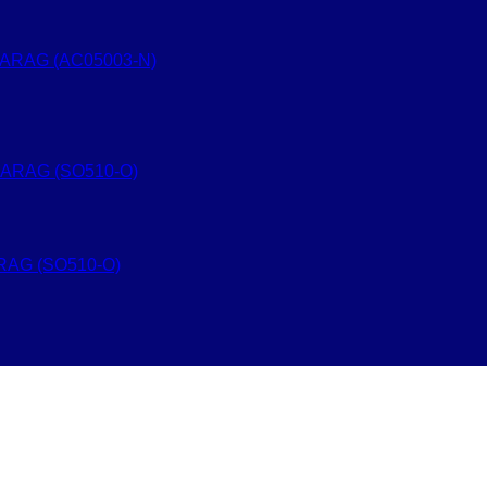
 KARAG (AC05003-N)
ARAG (SO510-O)