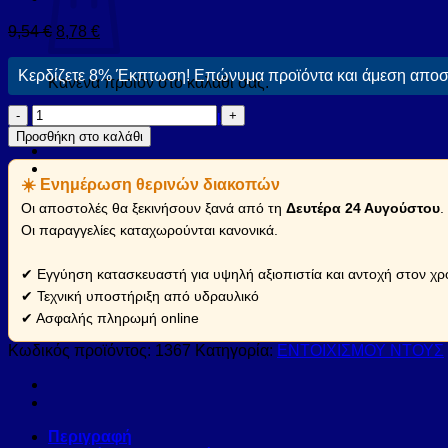
9,54
€
8,78
€
Κερδίζετε 8% Έκπτωση! Επώνυμα προϊόντα και άμεση αποστ
Κανένα προϊόν στο καλάθι σας.
Τηλέφωνο
Επιστροφή στο κατάστημα
ντους
Προσθήκη στο καλάθι
1367
Χρωμέ
☀️ Ενημέρωση θερινών διακοπών
PRAXIS
KARAG
Οι αποστολές θα ξεκινήσουν ξανά από τη
Δευτέρα 24 Αυγούστου
.
(1367)
Οι παραγγελίες καταχωρούνται κανονικά.
ποσότητα
✔ Εγγύηση κατασκευαστή για υψηλή αξιοπιστία και αντοχή στον χρ
✔ Τεχνική υποστήριξη από υδραυλικό
✔ Ασφαλής πληρωμή online
Κωδικός προϊόντος:
1367
Κατηγορία:
ΕΝΤΟΙΧΙΣΜΟΥ ΝΤΟΥΣ
Περιγραφή