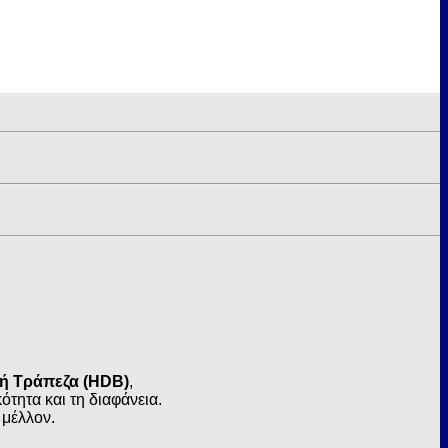
κή Τράπεζα (HDB)
,
τητα και τη διαφάνεια.
 μέλλον.