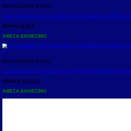
ΕΝΤΟΙΧΙΣΜΟΥ ΝΤΟΥΣ
Παροχή σπιράλ ντους με βάση στήριξης Μαύρη AC05003-N
31,94
€
29,38
€
ΑΜΕΣΑ ΔΙΑΘΕΣΙΜΟ
+
ΕΝΤΟΙΧΙΣΜΟΥ ΝΤΟΥΣ
Σετ μπαταρίας εντοιχισμού ντους ARTEMIS Oro SO510-O K
383,94
€
353,22
€
ΑΜΕΣΑ ΔΙΑΘΕΣΙΜΟ