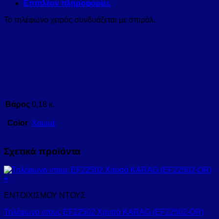
Επιπλέον πληροφορίες
Το τηλέφωνο χειρός συνδυάζεται με σπιράλ.
Βάρος
0,18 κ.
Color
Χρωμέ
Σχετικά προϊόντα
+
ΕΝΤΟΙΧΙΣΜΟΥ ΝΤΟΥΣ
Τηλέφωνο ντους EF22502 Χρυσό KARAG (EF22502-OR)