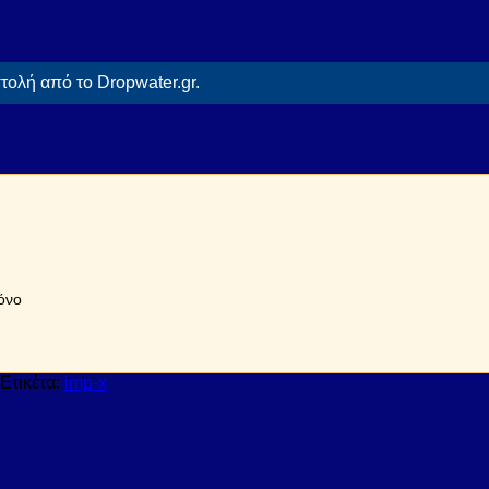
ολή από το Dropwater.gr.
όνο
Ετικέτα:
imp-x