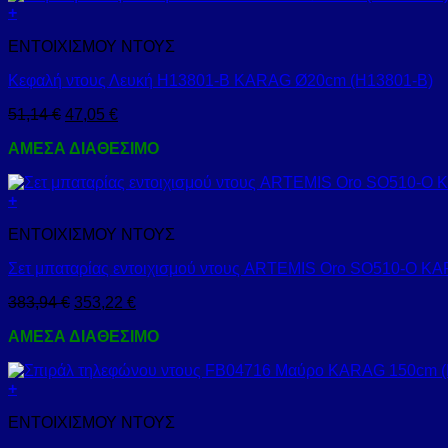
+
ΕΝΤΟΙΧΙΣΜΟΥ ΝΤΟΥΣ
Κεφαλή ντους Λευκή H13801-B KARAG Ø20cm (H13801-B)
51,14
€
47,05
€
ΑΜΕΣΑ ΔΙΑΘΕΣΙΜΟ
+
ΕΝΤΟΙΧΙΣΜΟΥ ΝΤΟΥΣ
Σετ μπαταρίας εντοιχισμού ντους ARTEMIS Oro SO510-O K
383,94
€
353,22
€
ΑΜΕΣΑ ΔΙΑΘΕΣΙΜΟ
+
ΕΝΤΟΙΧΙΣΜΟΥ ΝΤΟΥΣ