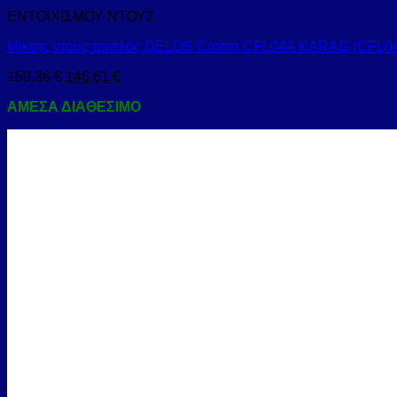
ΕΝΤΟΙΧΙΣΜΟΥ ΝΤΟΥΣ
Μίκτης ντους τριπλός DELOS Cromo CFL04A KARAG (CFL0
159,36
€
146,61
€
ΑΜΕΣΑ ΔΙΑΘΕΣΙΜΟ