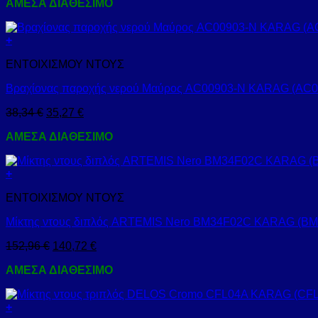
ΑΜΕΣΑ ΔΙΑΘΕΣΙΜΟ
+
ΕΝΤΟΙΧΙΣΜΟΥ ΝΤΟΥΣ
Βραχίονας παροχής νερού Μαύρος AC00903-N KARAG (AC0
38,34
€
35,27
€
ΑΜΕΣΑ ΔΙΑΘΕΣΙΜΟ
+
ΕΝΤΟΙΧΙΣΜΟΥ ΝΤΟΥΣ
Μίκτης ντους διπλός ARTEMIS Nero BM34F02C KARAG (B
152,96
€
140,72
€
ΑΜΕΣΑ ΔΙΑΘΕΣΙΜΟ
+