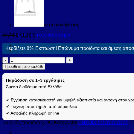
Κανένα προϊόν στο καλάθι σας.
Επιστροφή στο κατάστημα
44,74
€
41,16
€
Κερδίζετε 8% Έκπτωση! Επώνυμα προϊόντα και άμεση αποστ
Βραχίονας
παροχής
Προσθήκη στο καλάθι
νερού
Χρωμέ
Παράδοση σε 1–3 εργάσιμες
9Q
PRAXIS
Άμεσα διαθέσιμο από Ελλάδα
KARAG
38,5cm
✔ Εγγύηση κατασκευαστή για υψηλή αξιοπιστία και αντοχή στον χρ
(9Q)
✔ Τεχνική υποστήριξη από υδραυλικό
ποσότητα
✔ Ασφαλής πληρωμή online
Κωδικός προϊόντος:
9Q
Κατηγορία:
ΕΝΤΟΙΧΙΣΜΟΥ ΝΤΟΥΣ
Ετ