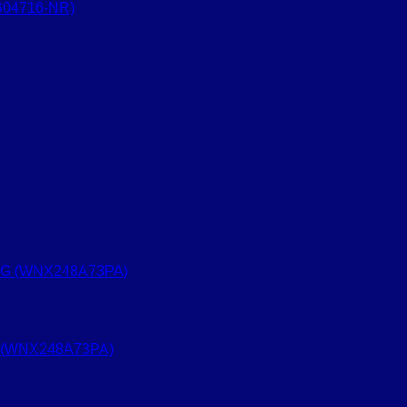
B04716-NR)
 (WNX248A73PA)