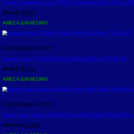
Σπιράλ τηλεφώνου ντους FB04716 Μαύρο KARAG 150cm (F
25,54
€
23,50
€
ΑΜΕΣΑ ΔΙΑΘΕΣΙΜΟ
+
ΕΝΤΟΙΧΙΣΜΟΥ ΝΤΟΥΣ
Κεφαλή ντους Τ253Β PRAXIS KARAG Ø20cm (T253B-20)
38,34
€
35,27
€
ΑΜΕΣΑ ΔΙΑΘΕΣΙΜΟ
+
ΕΝΤΟΙΧΙΣΜΟΥ ΝΤΟΥΣ
Μίκτης ντους διπλός ANDARE Nero WNX248A73PA KARAG
133,76
€
123,06
€