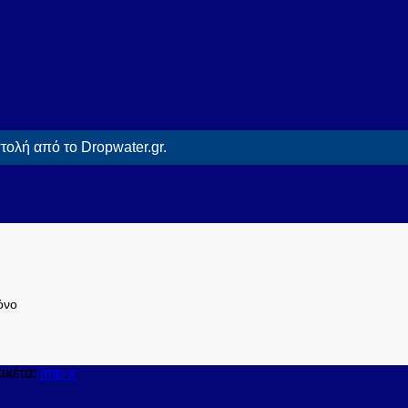
ολή από το Dropwater.gr.
όνο
ικέτα:
imp-x