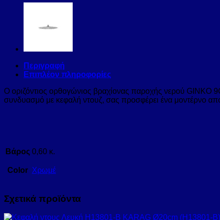
Περιγραφή
Επιπλέον πληροφορίες
Ο οριζόντιος ορθογώνιος βραχίονας παροχής νερού GINKO 9Q, 
συνδυασμό με κεφαλή ντουζ, σας προσφέρει ένα μοντέρνο απο
Βάρος
0,60 κ.
Color
Χρωμέ
Σχετικά προϊόντα