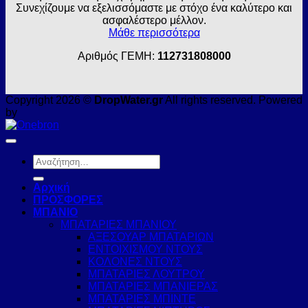
Συνεχίζουμε να εξελισσόμαστε με στόχο ένα καλύτερο και
ασφαλέστερο μέλλον.
Μάθε περισσότερα
Αριθμός ΓΕΜΗ:
112731808000
Copyright 2026 ©
DropWater.gr
All rights reserved. Powered
by
Αναζήτηση
για:
Αρχική
ΠΡΟΣΦΟΡΕΣ
ΜΠΑΝΙΟ
ΜΠΑΤΑΡΙΕΣ ΜΠΑΝΙΟΥ
ΑΞΕΣΟΥΑΡ ΜΠΑΤΑΡΙΩΝ
ΕΝΤΟΙΧΙΣΜΟΥ ΝΤΟΥΣ
ΚΟΛΟΝΕΣ ΝΤΟΥΣ
ΜΠΑΤΑΡΙΕΣ ΛΟΥΤΡΟΥ
ΜΠΑΤΑΡΙΕΣ ΜΠΑΝΙΕΡΑΣ
ΜΠΑΤΑΡΙΕΣ ΜΠΙΝΤΕ