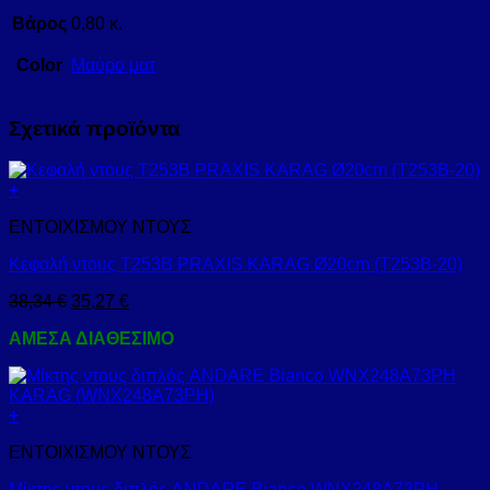
Βάρος
0,80 κ.
Color
Μαύρο ματ
Σχετικά προϊόντα
+
ΕΝΤΟΙΧΙΣΜΟΥ ΝΤΟΥΣ
Κεφαλή ντους Τ253Β PRAXIS KARAG Ø20cm (T253B-20)
38,34
€
35,27
€
ΑΜΕΣΑ ΔΙΑΘΕΣΙΜΟ
+
ΕΝΤΟΙΧΙΣΜΟΥ ΝΤΟΥΣ
Μίκτης ντους διπλός ANDARE Bianco WNX248A73PH