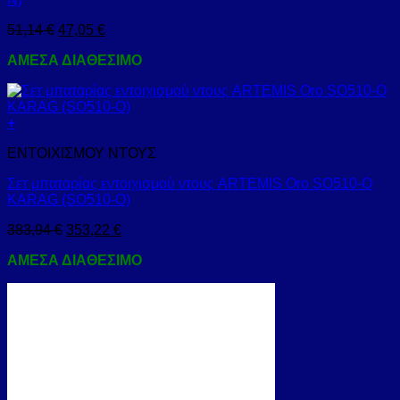
51,14
€
47,05
€
ΑΜΕΣΑ ΔΙΑΘΕΣΙΜΟ
+
ΕΝΤΟΙΧΙΣΜΟΥ ΝΤΟΥΣ
Σετ μπαταρίας εντοιχισμού ντους ARTEMIS Oro SO510-O
KARAG (SO510-O)
383,94
€
353,22
€
ΑΜΕΣΑ ΔΙΑΘΕΣΙΜΟ