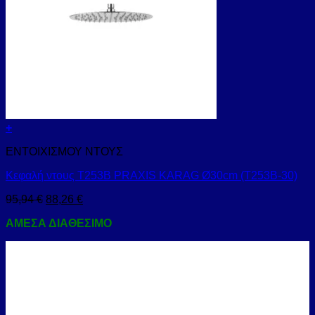
+
ΕΝΤΟΙΧΙΣΜΟΥ ΝΤΟΥΣ
Κεφαλή ντους Τ253Β PRAXIS KARAG Ø30cm (T253B-30)
95,94
€
88,26
€
ΑΜΕΣΑ ΔΙΑΘΕΣΙΜΟ