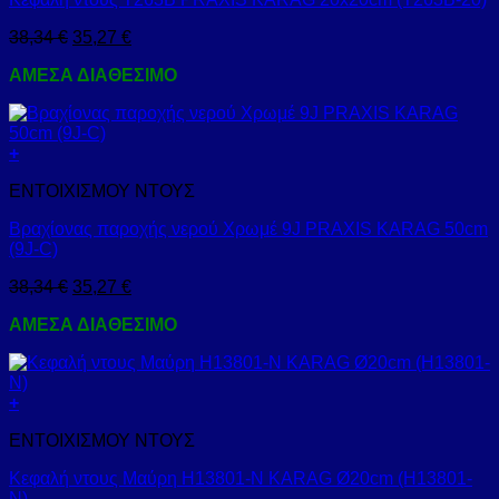
38,34
€
35,27
€
ΑΜΕΣΑ ΔΙΑΘΕΣΙΜΟ
+
ΕΝΤΟΙΧΙΣΜΟΥ ΝΤΟΥΣ
Βραχίονας παροχής νερού Χρωμέ 9J PRAXIS KARAG 50cm
(9J-C)
38,34
€
35,27
€
ΑΜΕΣΑ ΔΙΑΘΕΣΙΜΟ
+
ΕΝΤΟΙΧΙΣΜΟΥ ΝΤΟΥΣ
Κεφαλή ντους Μαύρη H13801-N KARAG Ø20cm (H13801-
N)