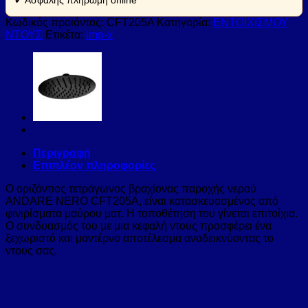
Κωδικός προϊόντος:
CFT205A
Κατηγορία:
ΕΝΤΟΙΧΙΣΜΟΥ
ΝΤΟΥΣ
Ετικέτα:
imp-x
Περιγραφή
Επιπλέον πληροφορίες
Ο οριζόντιος τετράγωνος βραχίονας παροχής νερού
ANDARE NERO CFT205A, είναι κατασκευασμένος από
φινιρίσματα μαύρου ματ. Η τοποθέτηση του γίνεται επιτοίχια.
Ο συνδυασμός του με μια κεφαλή ντους προσφέρει ένα
ξεχωριστό και μοντέρνο αποτέλεσμα αναδεικνύοντας το
ντους σας.