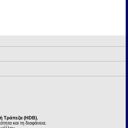
κή Τράπεζα (HDB)
,
τητα και τη διαφάνεια.