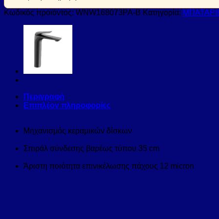
Κωδικός προϊόντος:
WNW168073PA-B
Κατηγορία:
ΜΠΑΤΑΡΙ
Περιγραφή
Επιπλέον πληροφορίες
Μηχανισμός κεραμικών δίσκων
Σπιράλ σύνδεσης βαρέως τύπου 35 cm
Άριστη ποιότητα επινικέλωσης πάχους 12 micron