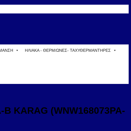
ΡΜΑΝΣΗ
ΗΛΙΑΚΑ - ΘΕΡΜ/ΩΝΕΣ- ΤΑΧΥΘΕΡΜΑΝΤΗΡΕΣ
A-B KARAG (WNW168073PA-