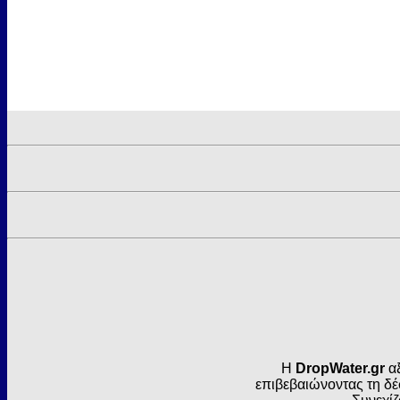
Η
DropWater.gr
αξ
επιβεβαιώνοντας τη δέ