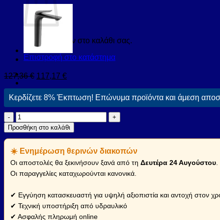
Κανένα προϊόν στο καλάθι σας.
Επιστροφή στο κατάστημα
127,36
€
117,17
€
Κερδίζετε 8% Έκπτωση! Επώνυμα προϊόντα και άμεση αποστ
Μπαταρία
νιπτήρος
Προσθήκη στο καλάθι
ANDARE
Nero
☀️ Ενημέρωση θερινών διακοπών
Bronze
WNW168073PA-
Οι αποστολές θα ξεκινήσουν ξανά από τη
Δευτέρα 24 Αυγούστου
.
B
Οι παραγγελίες καταχωρούνται κανονικά.
KARAG
(WNW168073PA-
✔ Εγγύηση κατασκευαστή για υψηλή αξιοπιστία και αντοχή στον χρ
B)
ποσότητα
✔ Τεχνική υποστήριξη από υδραυλικό
✔ Ασφαλής πληρωμή online