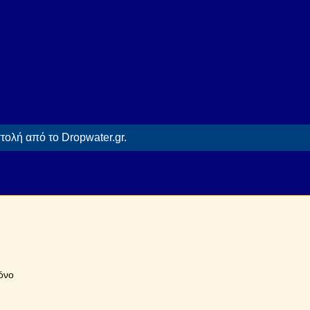
ολή από το Dropwater.gr.
όνο