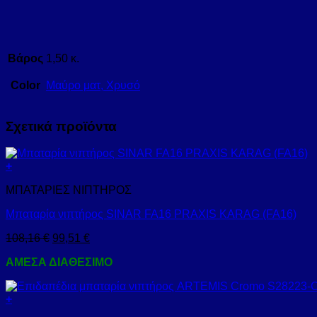
Βάρος
1,50 κ.
Color
Μαύρο ματ, Χρυσό
Σχετικά προϊόντα
+
ΜΠΑΤΑΡΙΕΣ ΝΙΠΤΗΡΟΣ
Μπαταρία νιπτήρος SINAR FA16 PRAXIS KARAG (FA16)
108,16
€
99,51
€
ΑΜΕΣΑ ΔΙΑΘΕΣΙΜΟ
+