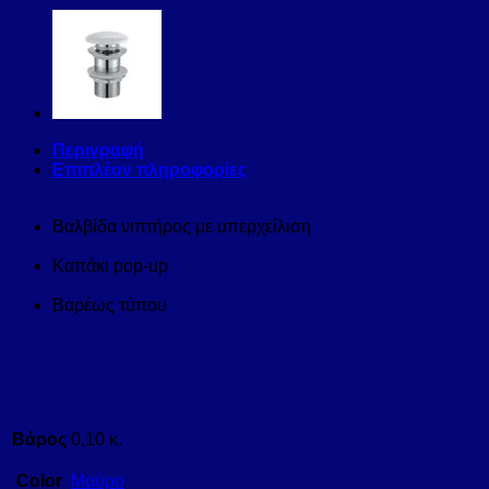
Περιγραφή
Επιπλέον πληροφορίες
Βαλβίδα νιπτήρος με υπερχείλιση
Καπάκι pop-up
Βαρέως τύπου
Βάρος
0,10 κ.
Color
Μαύρο