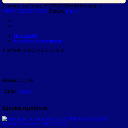
Κωδικός προϊόντος:
BDVIV122WH46
Κατηγορία:
ΝΙΠΤΗΡΕΣ ΕΠΙΠΛΩΝ
Ετικέτα:
imp-x
Περιγραφή
Επιπλέον πληροφορίες
Διάσταση: 120.5×46.5×12.3cm
Βάρος
13,18 κ.
Color
Λευκό
Σχετικά προϊόντα