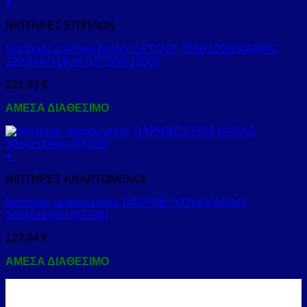
+
ΝΙΠΤΗΡΕΣ ΕΠΙΠΛΩΝ
Νιπτήρας επίπλου διπλός LETO LT 7506 120D KARAG
120,5x47x18cm (LT7506-120D)
221,93
€
ΑΜΕΣΑ ΔΙΑΘΕΣΙΜΟ
+
ΝΙΠΤΗΡΕΣ ΑΝΑΡΤΩΜΕΝΟΙ
Νιπτήρας αναρτώμενος DAPHNE 53709 KARAG
50x42x14cm (53709)
127,94
€
ΑΜΕΣΑ ΔΙΑΘΕΣΙΜΟ