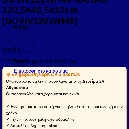
120,5×46,5x12cm
(BDVIV122WH46)
0
Καλάθι
436,53
€
Εξαντλημένο
Κανένα προϊόν στο καλάθι σας.
Επιστροφή στο κατάστημα
☀️ Ενημέρωση θερινών διακοπών
Οι αποστολές θα ξεκινήσουν ξανά από τη
Δευτέρα 24
Αυγούστου
.
Οι παραγγελίες καταχωρούνται κανονικά.
✔ Εγγύηση κατασκευαστή για υψηλή αξιοπιστία και αντοχή στον
χρόνο
✔ Τεχνική υποστήριξη από υδραυλικό
✔ Ασφαλής πληρωμή online