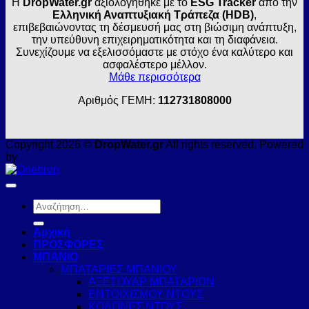
Η
DropWater.gr
αξιολογήθηκε με το
ESG Tracker
από την
Ελληνική Αναπτυξιακή Τράπεζα (HDB)
,
επιβεβαιώνοντας τη δέσμευσή μας στη βιώσιμη ανάπτυξη,
την υπεύθυνη επιχειρηματικότητα και τη διαφάνεια.
Συνεχίζουμε να εξελισσόμαστε με στόχο ένα καλύτερο και
ασφαλέστερο μέλλον.
Μάθε περισσότερα
Αριθμός ΓΕΜΗ:
112731808000
Copyright 2026 ©
DropWater.gr
All rights reserved. Powered
by
Αναζήτηση
για:
Αρχική
ΠΡΟΣΦΟΡΕΣ
ΜΠΑΝΙΟ
ΜΠΑΤΑΡΙΕΣ ΜΠΑΝΙΟΥ
ΑΞΕΣΟΥΑΡ ΜΠΑΤΑΡΙΩΝ
ΕΝΤΟΙΧΙΣΜΟΥ ΝΤΟΥΣ
ΚΟΛΟΝΕΣ ΝΤΟΥΣ