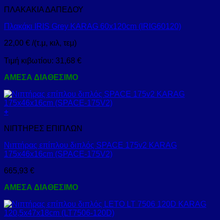
ΠΛΑΚΑΚΙΑ ΔΑΠΕΔΟΥ
Πλακάκι IRIS Grey KARAG 60x120cm (IRIG60120)
22,00
€
/(τ.μ, κιλ, τεμ)
Τιμή κιβωτίου:
31,68
€
ΑΜΕΣΑ ΔΙΑΘΕΣΙΜΟ
+
ΝΙΠΤΗΡΕΣ ΕΠΙΠΛΩΝ
Νιπτήρας επίπλου διπλός SPACE 175v2 KARAG
175x46x16cm (SPACE-175V2)
665,93
€
ΑΜΕΣΑ ΔΙΑΘΕΣΙΜΟ