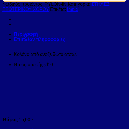
Κωδικός προϊόντος:
PYLON-IN
Κατηγορία:
ΣΤΗΛΕΣ
ΕΞΩΤΕΡΙΚΟΥ ΧΩΡΟΥ
Ετικέτα:
imp-x
Περιγραφή
Επιπλέον πληροφορίες
Κολόνα από ανοξείδωτο ατσάλι
Ντους οροφής
Ø50
Βάρος
15,00 κ.