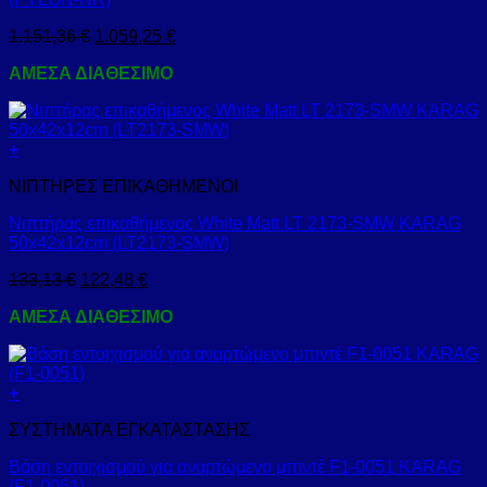
1.151,36
€
1.059,25
€
ΑΜΕΣΑ ΔΙΑΘΕΣΙΜΟ
+
ΝΙΠΤΗΡΕΣ ΕΠΙΚΑΘΗΜΕΝΟΙ
Νιπτήρας επικαθήμενος White Matt LT 2173-SMW KARAG
50x42x12cm (LT2173-SMW)
133,13
€
122,48
€
ΑΜΕΣΑ ΔΙΑΘΕΣΙΜΟ
+
ΣΥΣΤΗΜΑΤΑ ΕΓΚΑΤΑΣΤΑΣΗΣ
Βάση εντοιχισμού για αναρτώμενο μπιντέ F1-0051 KARAG
(F1-0051)