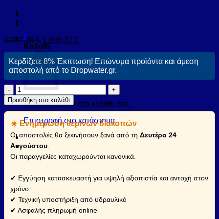
0
1.087,36
€
1.000,37
€
Καλάθι
Κερδίζετε 8% Έκπτωση! Επώνυμα προϊόντα και άμεση
αποστολή από το Dropwater.gr.
Κολόνα
ντους
Προσθήκη στο καλάθι
Κανένα προϊόν στο καλάθι σας.
εξωτερικού
χώρου
Επιστροφή στο κατάστημα
☀️ Ενημέρωση θερινών διακοπών
PYLON
Inox
Οι αποστολές θα ξεκινήσουν ξανά από τη
Δευτέρα 24
KARAG
Αυγούστου
.
(PYLON-
Οι παραγγελίες καταχωρούνται κανονικά.
IN)
ποσότητα
✔ Εγγύηση κατασκευαστή για υψηλή αξιοπιστία και αντοχή στον
χρόνο
✔ Τεχνική υποστήριξη από υδραυλικό
✔ Ασφαλής πληρωμή online