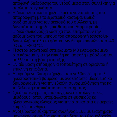
αποφυγή διείσδυσης του νερού μέσα στον συλλέκτη για
απόλυτη στεγανότητα.
Ειδικά πλαστικά στήριξης και στεγανοποίησης του
απορροφητή με το εξωτερικό κάσωμα, ειδικά
σχεδιασμένα για τον αερισμό του συλλέκτη, με
δυνατότητα στήριξης αισθητηρίου θερμοκρασίας.
Ειδικά σιλικονούχα λάστιχα που επιτρέπουν την
αυξομείωση του μήκους του απορροφητή (συστολή-
διαστολή) σε όλο το φάσμα των θερμοκρασιών από -40
°C έως +200 °C.
Τέσσερα εσωτερικά σπειρώματα Μ8 ενσωματωμένα
στο κάσωμα, για την εύκολη και ασφαλή πρόσδεση του
συλλέκτη στη βάση στήριξης.
Ενιαία βάση στήριξης για τοποθέτηση σε οριζόντια ή
επικλινή επιφάνεια.
Διαιρούμενη βάση στήριξης από γαλβανιζέ προφίλ,
ηλεκτροστατικά βαμμένο, με ανοξείδωτες βίδες. Ειδικά
διαμορφωμένη για την εύκολη συναρμολόγησή της και
τη βέλτιστη στατικότητα του συστήματος.
Σχεδιασμένη με τις πιο σύγχρονες υπολογιστικές
μεθόδους, όπου υποβάλλεται σε φυσικούς και
ηλεκτρονικούς ελέγχους για την στατικότατα σε ακραίες
καιρικές συνθήκες.
Ανοξείδωτος εύκαμπτος σωλήνας 316L με εξαρτήματα
μηχανικής σύσφιξης για τη σύνδεση του θερμοδοχείου