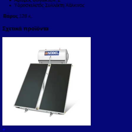
Υδροσκελετός Συλλέκτη Χάλκινος
Βάρος
128 κ.
Σχετικά προϊόντα
+