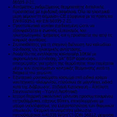
60335-2-21.
Αυτόματος, ρυθμιζόμενος θερμοστάτης διπολικής
προστασίας με εφεδρική ασφάλεια. Όλα τα ηλεκτρικά
μέρη φέρουν τη σήμανση CE σύμφωνα με τα πρότυπα
ΕΝ 60335-1 και ΕΝ 60335-2-21.
Προστατευτικό καπάκι σχεδιασμένο ώστε να
εξασφαλίζεται ο σωστός εξαερισμός του
ηλεκτρολογικού τμήματος και η προστασία του από τις
καιρικές συνθήκες.
Στυπιοθλίπτης για τη στεγανή διέλευση του καλωδίου
σύνδεσης της ηλεκτρικής αντίστασης.
Ανοξείδωτος εναλλάκτης καλοριφέρ 10KW με
ακροσωλήνια σύνδεσης 3/4″ BSP αρσενικού
σπειρώματος για χρήση της θερμότητας που παρέχεται
μέσω των συστημάτων κεντρικής θέρμανσης κατά τη
διάρκεια του χειμώνα.
Εξωτερικό μονοκόμματο κάσωμα από ειδικό κράμα
ναυπηγικού αλουμινίου, πλούσιου σε μαγνήσιο, ειδικό
κατά της διάβρωσης. Στιβαρή Κατασκευή – Απόλυτη
Στεγανοποίηση – Υψηλή Αισθητική
Ισχυρή θερμική οικολογική μόνωση προσυμπιεσμένου
πετροβάμβακα, πάχους 60mm, επικαλυμμένου με
μαύρο υαλοΰφασμα, για ελαχιστοποίηση των θερμικών
απωλειών. Θερμική αγωγιμότητα μόνωσης
πετροβάμβακα: λ=0,035 W/(m°C) (DIN 56612, μέτρηση