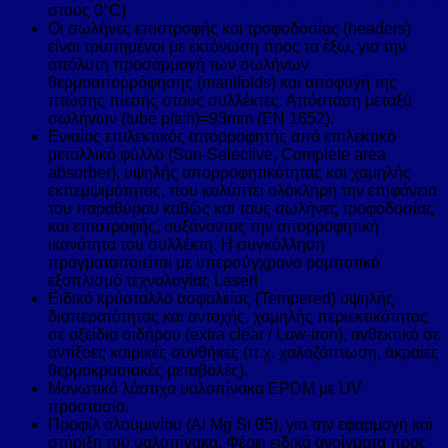
στους 0°C)
Οι σωλήνες επιστροφής και τροφοδοσίας (headers)
είναι τρυπημένοι με εκτόνωση προς τα έξω, για την
απόλυτη προσαρμογή των σωλήνων
θερμοαπορρόφησης (manifolds) και αποφυγή της
πτώσης πίεσης στους συλλέκτες. Απόσταση μεταξύ
σωλήνων (tube pitch)=93mm (EN 1652).
Ενιαίος επιλεκτικός απορροφητής από επιλεκτικό
μεταλλικό φύλλο (Sun-Selective, Complete area
absorber), υψηλής απορροφητικότητας και χαμηλής
εκπεμψιμότητας, που καλύπτει ολόκληρη την επιφάνεια
του παραθύρου καθώς και τους σωλήνες τροφοδοσίας
και επιστροφής, αυξάνοντας την απορροφητική
ικανότητα του συλλέκτη. Η συγκόλληση
πραγματοποιείται με υπερσύγχρονο ρομποτικό
εξοπλισμό τεχνολογίας Laser!
Ειδικό κρύσταλλο ασφαλείας (Tempered) υψηλής
διαπερατότητας και αντοχής, χαμηλής περιεκτικότητας
σε οξείδια σιδήρου (extra clear / Low-iron), ανθεκτικό σε
αντίξοες καιρικές συνθήκες (π.χ. χαλαζόπτωση, ακραίες
θερμοκρασιακές μεταβολές).
Μονωτικό λάστιχο υαλοπίνακα EPDM με UV
προστασία.
Προφίλ αλουμινίου (Al Mg Si 05), για την εφαρμογή και
στήριξη του υαλοπίνακα. Φέρει ειδικά ανοίγματα προς