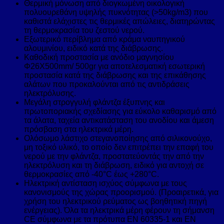
Θερμική μόνωση από διογκωμένη οικολογική
πολυουρεθάνη υψηλής πυκνότητας (>50kg/m3) που
καθιστά ελάχιστες τις θερμικές απώλειες, διατηρώντας
τη θερμοκρασία του ζεστού νερού.
Εξωτερικό περίβλημα από κράμα ναυπηγικού
αλουμινίου, ειδικό κατά της διάβρωσης.
Καθοδική προστασία με ανόδιο μαγνησίου
Φ26Χ500mm/ 500gr για αποτελεσματική εσωτερική
προστασία κατά της διάβρωσης και της επικάθησης
αλάτων που προκαλούνται από τις αντιδράσεις
ηλεκτρόλυσης.
Μεγάλη στρογγυλή φλάντζα έξυπνης και
πρωτοποριακής σχεδίασης για εύκολο καθαρισμό από
τα άλατα, ταχεία αντικατάσταση του ανοδίου και άμεση
πρόσβαση στα ηλεκτρικά μέρη.
Ολόσωμο λάστιχο στεγανοποίησης από σιλικονούχο,
μη τοξικό υλικό, το οποίο δεν επιτρέπει την επαφή του
νερού με την φλάντζα, προστατεύοντάς την από την
ηλεκτρόλυση και τη διάβρωση, ειδικό για αντοχή σε
θερμοκρασίες από -40°C έως +280°C.
Ηλεκτρική αντίσταση ισχύος σύμφωνα με τους
κανονισμούς της χώρας προορισμού. (Προαιρετικά, για
χρήση του ηλεκτρικού ρεύματος ως βοηθητική πηγή
ενέργειας). Όλα τα ηλεκτρικά μέρη φέρουν τη σήμανση
CE σύμφωνα με τα πρότυπα ΕΝ 60335-1 και ΕΝ