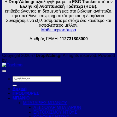
Η
DropWater.gr
αξιολογήθηκε με το
ESG Tracker
από την
Ελληνική Αναπτυξιακή Τράπεζα (HDB)
,
επιβεβαιώνοντας τη δέσμευσή μας στη βιώσιμη ανάπτυξη,
την υπεύθυνη επιχειρηματικότητα και τη διαφάνεια.
Συνεχίζουμε να εξελισσόμαστε με στόχο ένα καλύτερο και
ασφαλέστερο μέλλον.
Μάθε περισσότερα
Αριθμός ΓΕΜΗ:
112731808000
Copyright 2026 ©
DropWater.gr
All rights reserved. Powered
by
Αναζήτηση
για:
Αρχική
ΠΡΟΣΦΟΡΕΣ
ΜΠΑΝΙΟ
ΜΠΑΤΑΡΙΕΣ ΜΠΑΝΙΟΥ
ΑΞΕΣΟΥΑΡ ΜΠΑΤΑΡΙΩΝ
ΕΝΤΟΙΧΙΣΜΟΥ ΝΤΟΥΣ
ΚΟΛΟΝΕΣ ΝΤΟΥΣ