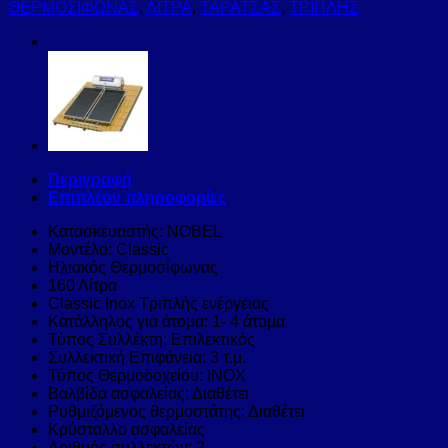
ΘΕΡΜΟΣΙΦΩΝΑΣ
,
ΛΙΤΡΑ
,
ΤΑΡΑΤΣΑΣ
,
ΤΡΙΠΛΗΣ
Περιγραφή
Επιπλέον πληροφορίες
Κατασκευαστής: NOBEL
Μοντέλο: Classic
Ηλιακός Θερμοσίφωνας
160 Λίτρα
Classic Inox Τριπλής ενέργειας
Κατάλληλος για άτομα: 1- 4 άτομα
Τύπος Συλλέκτη: Επιλεκτικός
Συλλεκτική Επιφάνεια: 3 τ.μ.
Τύπος Θερμοδοχείου: INOX
Βαλβίδα ασφαλείας: Διαθέτει
Ρυθμιζόμενος θερμοστάτης: Διαθέτει
Κρύσταλλο ασφαλείας
Αριθμός συλλεκτών: 2