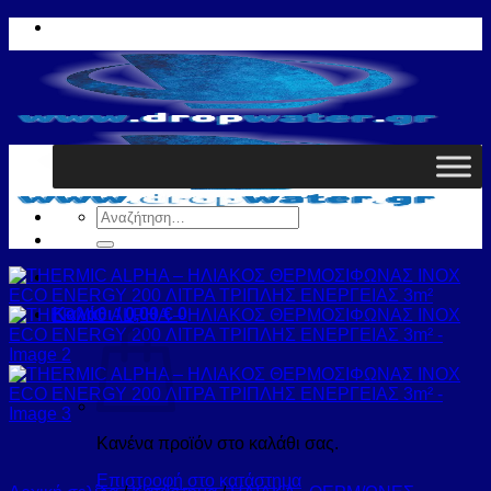
Μετάβαση
στο
περιεχόμενο
Αναζήτηση
για:
Καλάθι /
0,00
€
0
Κανένα προϊόν στο καλάθι σας.
Επιστροφή στο κατάστημα