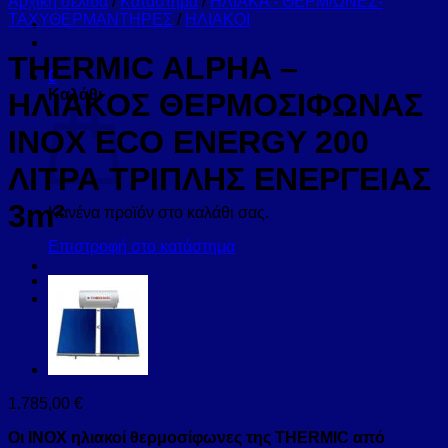
Αρχική σελίδα
/
Κατάστημα
/
ΗΛΙΑΚΑ - ΘΕΡΜ/ΩΝΕΣ-
ΤΑΧΥΘΕΡΜΑΝΤΗΡΕΣ
/
ΗΛΙΑΚΟΙ
ΤΗΕRΜΙC ALPHA –
0
Καλάθι
ΗΛΙΑΚΟΣ ΘΕΡΜΟΣΙΦΩΝΑΣ
ΙΝΟΧ ECO ENERGY 200
ΛΙΤΡΑ ΤΡΙΠΛΗΣ ΕΝΕΡΓΕΙΑΣ
3m²
Κανένα προϊόν στο καλάθι σας.
Επιστροφή στο κατάστημα
1.785,00
€
Οι INOX ηλιακοί θερμοσίφωνες
της THERMIC από