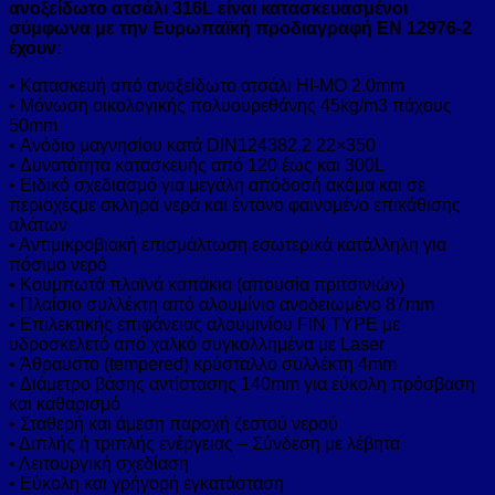
ανοξείδωτο
ατσάλι 316L είναι
κατασκευασμένοι
σύμφωνα με
την Ευρωπαϊκή προδιαγραφή
EN 12976-2
έχουν:
• Κατασκευή από ανοξείδωτο ατσάλι HI-MO 2.0mm
• Μόνωση οικολογικής πολυουρεθάνης 45kg/m3 πάχους
50mm
• Ανόδιο μαγνησίου κατά DIN124382.2 22×350
• Δυνατότητα κατασκευής από 120 έως και 300L
• Ειδικό σχεδιασμό για μεγάλη απόδοσή ακόμα και σε
περιοχέςμε σκληρά νερά και έντονο φαινομένο επικάθισης
αλάτων
• Αντιμικροβιακή επισμάλτωση εσωτερικά κατάλληλη για
πόσιμο νερό
• Κουμπωτά πλαϊνά καπάκια (απουσία πριτσινιών)
• Πλαίσιο συλλέκτη από αλουμίνιο ανοδειωμένο 87mm
• Eπιλεκτικής επιφάνειας αλουμινίου FIN TYPE με
υδροσκελετό από χαλκό συγκολλημένα με Laser
• Άθραυστο (tempered) κρύσταλλο συλλέκτη 4mm
• Διάμετρο βάσης αντίστασης 140mm για εύκολη πρόσβαση
και καθαρισμό
• Σταθερή και άμεση παροχή ζεστού νερού
• Διπλής ή τριπλής ενέργειας – Σύνδεση με λέβητα
• Λειτουργική σχεδίαση
• Εύκολη και γρήγορή εγκατάσταση