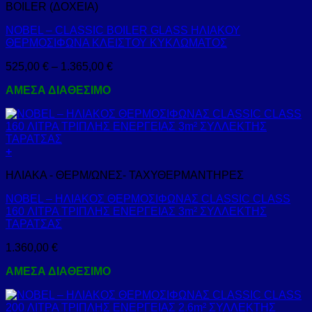
BOILER (ΔΟΧΕΙΑ)
το
προϊόν
NOBEL – CLASSIC BOILER GLASS ΗΛΙΑΚΟΥ
έχει
ΘΕΡΜΟΣΙΦΩΝΑ ΚΛΕΙΣΤΟΥ ΚΥΚΛΩΜΑΤΟΣ
πολλαπλές
παραλλαγές.
Price
525,00
€
–
1.365,00
€
Οι
range:
επιλογές
ΑΜΕΣΑ ΔΙΑΘΕΣΙΜΟ
525,00 €
μπορούν
through
να
1.365,00 €
επιλεγούν
στη
σελίδα
+
του
προϊόντος
ΗΛΙΑΚΑ - ΘΕΡΜ/ΩΝΕΣ- ΤΑΧΥΘΕΡΜΑΝΤΗΡΕΣ
NOBEL – ΗΛΙΑΚΟΣ ΘΕΡΜΟΣΙΦΩΝΑΣ CLASSIC CLASS
160 ΛΙΤΡΑ ΤΡΙΠΛΗΣ ΕΝΕΡΓΕΙΑΣ 3m² ΣΥΛΛΕΚΤΗΣ
ΤΑΡΑΤΣΑΣ
1.360,00
€
ΑΜΕΣΑ ΔΙΑΘΕΣΙΜΟ