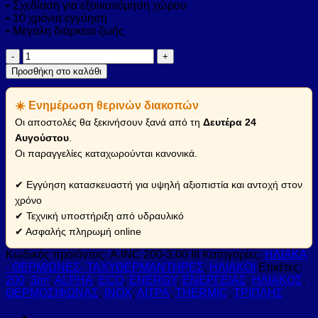
• Σχεδίαση για εξοικονόμηση χώρου
• 10 χρόνια εγγύηση
• Μεγάλη διάρκεια ζωής
ΤΗΕRΜΙC
ALPHA
Προσθήκη στο καλάθι
–
ΗΛΙΑΚΟΣ
☀️ Ενημέρωση θερινών διακοπών
ΘΕΡΜΟΣΙΦΩΝΑΣ
ΙΝΟΧ
Οι αποστολές θα ξεκινήσουν ξανά από τη
Δευτέρα 24
ECO
Αυγούστου
.
ENERGY
Οι παραγγελίες καταχωρούνται κανονικά.
200
ΛΙΤΡΑ
ΤΡΙΠΛΗΣ
✔ Εγγύηση κατασκευαστή για υψηλή αξιοπιστία και αντοχή στον
ΕΝΕΡΓΕΙΑΣ
χρόνο
3m²
✔ Τεχνική υποστήριξη από υδραυλικό
ποσότητα
✔ Ασφαλής πληρωμή online
Κωδικός προϊόντος:
A.INC 200-3.00 III
Κατηγορίες:
ΗΛΙΑΚΑ
- ΘΕΡΜ/ΩΝΕΣ- ΤΑΧΥΘΕΡΜΑΝΤΗΡΕΣ
,
ΗΛΙΑΚΟΙ
Ετικέτες:
200
,
3m²
,
ALPHA
,
ECO
,
ENERGY
,
ΕΝΕΡΓΕΙΑΣ
,
ΗΛΙΑΚΟΣ
,
ΘΕΡΜΟΣΙΦΩΝΑΣ
,
ΙΝΟΧ
,
ΛΙΤΡΑ
,
ΤΗΕRΜΙC
,
ΤΡΙΠΛΗΣ