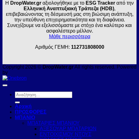
Η
DropWater.gr
αξιολογήθηκε με το
ESG Tracker
από την
Ελληνική Αναπτυξιακή Τράπεζα (HDB)
,
επιβεβαιώνοντας τη δέσμευσή μας στη βιώσιμη ανάπτυξη,
την υπεύθυνη επιχειρηματικότητα και τη διαφάνεια.
Συνεχίζουμε να εξελισσόμαστε με στόχο ένα καλύτερο και
ασφαλέστερο μέλλον.
Μάθε περισσότερα
Αριθμός ΓΕΜΗ:
112731808000
Copyright 2026 ©
DropWater.gr
All rights reserved. Powered
by
Αναζήτηση
για:
Αρχική
ΠΡΟΣΦΟΡΕΣ
ΜΠΑΝΙΟ
ΜΠΑΤΑΡΙΕΣ ΜΠΑΝΙΟΥ
ΑΞΕΣΟΥΑΡ ΜΠΑΤΑΡΙΩΝ
ΕΝΤΟΙΧΙΣΜΟΥ ΝΤΟΥΣ