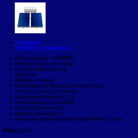
Περιγραφή
Επιπλέον πληροφορίες
Κατασκευαστής: THERMIC
Μοντέλο: Alpha eco energy
Ηλιακός Θερμοσίφωνας
200 Λίτρα
Τριπλής ενέργειας
Κατάλληλος για άτομα:3 και πάνω άτομα
Τύπος Συλλέκτη: Επιλεκτικός
Συλλεκτική Επιφάνεια: 3 τ.μ.
Τύπος Θερμοδοχείου:INOX
Κρύσταλλο ασφαλείας
Αριθμός συλλεκτών: 2
Κατασκευή από ανοξείδωτο ατσάλι HI-MO 2.0mm
Βάρος
125 κ.