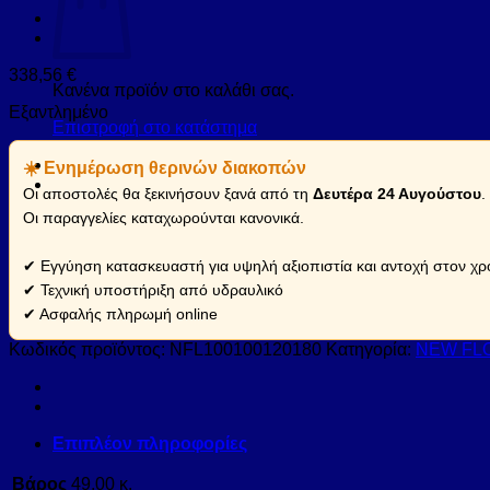
338,56
€
Κανένα προϊόν στο καλάθι σας.
Εξαντλημένο
Επιστροφή στο κατάστημα
☀️ Ενημέρωση θερινών διακοπών
Οι αποστολές θα ξεκινήσουν ξανά από τη
Δευτέρα 24 Αυγούστου
.
Οι παραγγελίες καταχωρούνται κανονικά.
✔ Εγγύηση κατασκευαστή για υψηλή αξιοπιστία και αντοχή στον χρ
✔ Τεχνική υποστήριξη από υδραυλικό
✔ Ασφαλής πληρωμή online
Κωδικός προϊόντος:
NFL100100120180
Κατηγορία:
NEW FL
Επιπλέον πληροφορίες
Βάρος
49,00 κ.