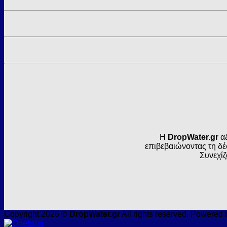
Η
DropWater.gr
αξ
επιβεβαιώνοντας τη δέ
Συνεχίζ
Copyright 2026 ©
DropWater.gr
All rights reserved. Powered 