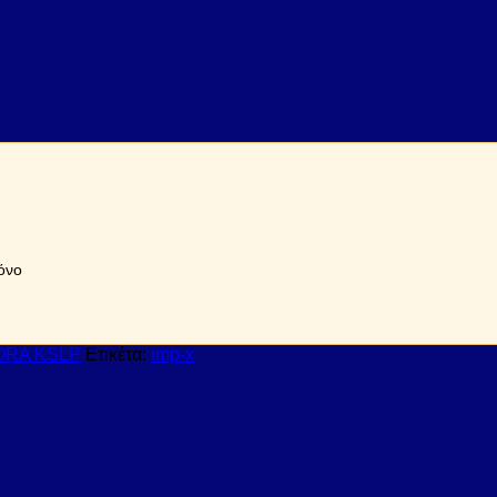
όνο
ORA KSLP
Ετικέτα:
imp-x