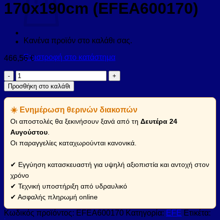
170x190cm (EFEA600170)
Κανένα προϊόν στο καλάθι σας.
Επιστροφή στο κατάστημα
466,56
€
Καμπίνα
από
Προσθήκη στο καλάθι
τοίχο
σε
☀️ Ενημέρωση θερινών διακοπών
τοίχο
με
Οι αποστολές θα ξεκινήσουν ξανά από τη
Δευτέρα 24
διάφανο
Αυγούστου
.
κρύσταλλο
Οι παραγγελίες καταχωρούνται κανονικά.
EFE
600
Silver
✔ Εγγύηση κατασκευαστή για υψηλή αξιοπιστία και αντοχή στον
KARAG
χρόνο
170x190cm
✔ Τεχνική υποστήριξη από υδραυλικό
(EFEA600170)
✔ Ασφαλής πληρωμή online
ποσότητα
Κωδικός προϊόντος:
EFEA600170
Κατηγορία:
EFE
Ετικέτα: