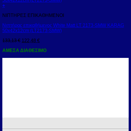
+
ΝΙΠΤΗΡΕΣ ΕΠΙΚΑΘΗΜΕΝΟΙ
Νιπτήρας επικαθήμενος White Matt LT 2173-SMW KARAG
50x42x12cm (LT2173-SMW)
133,13
€
122,48
€
ΑΜΕΣΑ ΔΙΑΘΕΣΙΜΟ