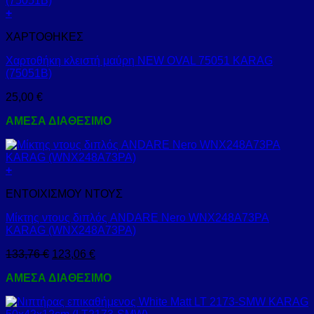
+
ΧΑΡΤΟΘΗΚΕΣ
Χαρτοθήκη κλειστή μαύρη NEW OVAL 75051 KARAG
(75051B)
25,00
€
ΑΜΕΣΑ ΔΙΑΘΕΣΙΜΟ
+
ΕΝΤΟΙΧΙΣΜΟΥ ΝΤΟΥΣ
Μίκτης ντους διπλός ANDARE Nero WNX248A73PA
KARAG (WNX248A73PA)
133,76
€
123,06
€
ΑΜΕΣΑ ΔΙΑΘΕΣΙΜΟ