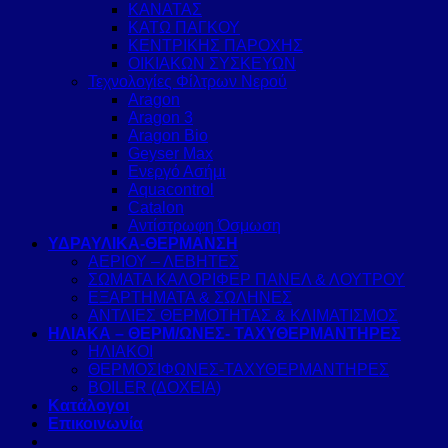
ΚΑΝΑΤΑΣ
ΚΑΤΩ ΠΑΓΚΟΥ
ΚΕΝΤΡΙΚΗΣ ΠΑΡΟΧΗΣ
ΟΙΚΙΑΚΩΝ ΣΥΣΚΕΥΩΝ
Τεχνολογίες Φίλτρων Νερού
Aragon
Aragon 3
Aragon Bio
Geyser Max
Ενεργό Ασήμι
Aquacontrol
Catalon
Αντίστρωφη Όσμωση
ΥΔΡΑΥΛΙΚΑ-ΘΕΡΜΑΝΣΗ
ΑΕΡΙΟΥ – ΛΕΒΗΤΕΣ
ΣΩΜΑΤΑ ΚΑΛΟΡΙΦΕΡ ΠΑΝΕΛ & ΛΟΥΤΡΟΥ
ΕΞΑΡΤΗΜΑΤΑ & ΣΩΛΗΝΕΣ
ΑΝΤΛΙΕΣ ΘΕΡΜΟΤΗΤΑΣ & ΚΛΙΜΑΤΙΣΜΟΣ
ΗΛΙΑΚΑ – ΘΕΡΜ/ΩΝΕΣ- ΤΑΧΥΘΕΡΜΑΝΤΗΡΕΣ
ΗΛΙΑΚΟΙ
ΘΕΡΜΟΣΙΦΩΝΕΣ-ΤΑΧΥΘΕΡΜΑΝΤΗΡΕΣ
BOILER (ΔΟΧΕΙΑ)
Κατάλογοι
Επικοινωνία