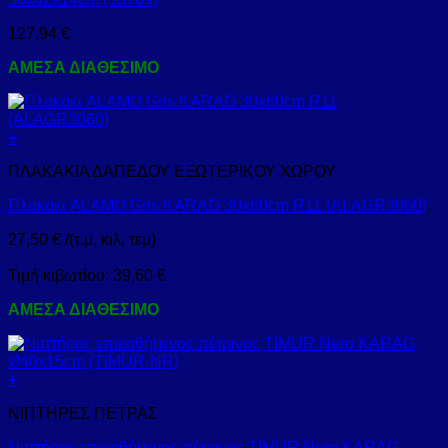
127,94
€
ΑΜΕΣΑ ΔΙΑΘΕΣΙΜΟ
+
ΠΛΑΚΑΚΙΑ ΔΑΠΕΔΟΥ ΕΞΩΤΕΡΙΚΟΥ ΧΩΡΟΥ
Πλακάκι ALAMO Gris KARAG 30x60cm R11 (ALAGR3060)
27,50
€
/(τ.μ, κιλ, τεμ)
Τιμή κιβωτίου:
39,60
€
ΑΜΕΣΑ ΔΙΑΘΕΣΙΜΟ
+
ΝΙΠΤΗΡΕΣ ΠΕΤΡΑΣ
Νιπτήρας επικαθήμενος πέτρινος TIMUR Nero KARAG