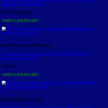
Ø40x15cm (TIMUR-NR)
207,13
€
190,56
€
ΑΜΕΣΑ ΔΙΑΘΕΣΙΜΟ
+
ΝΙΠΤΗΡΕΣ ΑΝΑΡΤΩΜΕΝΟΙ
Νιπτήρας αναρτώμενος CONTOUR 61060 KARAG
60x40x12cm (61060)
159,94
€
ΑΜΕΣΑ ΔΙΑΘΕΣΙΜΟ
+
ΕΝΤΟΙΧΙΣΜΟΥ ΝΤΟΥΣ
Μίκτης ντους διπλός ANDARE Nero WNX248A73PA