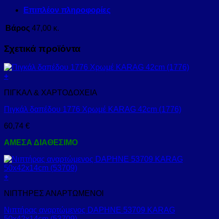
Επιπλέον πληροφορίες
Βάρος
47,00 κ.
Σχετικά προϊόντα
+
ΠΙΓΚΑΛ & ΧΑΡΤΟΔΟΧΕΙΑ
Πιγκάλ δαπέδου 1776 Χρωμέ KARAG 42cm (1776)
60,74
€
ΑΜΕΣΑ ΔΙΑΘΕΣΙΜΟ
+
ΝΙΠΤΗΡΕΣ ΑΝΑΡΤΩΜΕΝΟΙ
Νιπτήρας αναρτώμενος DAPHNE 53709 KARAG
50x42x14cm (53709)