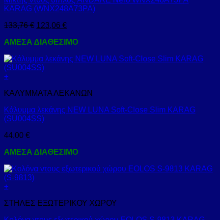
KARAG (WNX248A73PA)
133,76
€
123,06
€
ΑΜΕΣΑ ΔΙΑΘΕΣΙΜΟ
+
ΚΑΛΥΜΜΑΤΑ ΛΕΚΑΝΩΝ
Κάλυμμα λεκάνης NEW LUNA Soft-Close Slim KARAG
(SU004SS)
44,00
€
ΑΜΕΣΑ ΔΙΑΘΕΣΙΜΟ
+
ΣΤΗΛΕΣ ΕΞΩΤΕΡΙΚΟΥ ΧΩΡΟΥ
Κολόνα ντους εξωτερικού χώρου EOLOS S-9813 KARAG