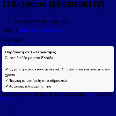
170x190cm (EFEB600170)
Κανένα προϊόν στο καλάθι σας.
Επιστροφή στο κατάστημα
466,56
€
Εξαντλημένο
Παράδοση σε 1–3 εργάσιμες
Άμεσα διαθέσιμο από Ελλάδα
✔ Εγγύηση κατασκευαστή για υψηλή αξιοπιστία και αντοχή στον
χρόνο
✔ Τεχνική υποστήριξη από υδραυλικό
✔ Ασφαλής πληρωμή online
Κωδικός προϊόντος:
EFEB600170
Κατηγορία:
EFE
Ετικέτα:
imp-x