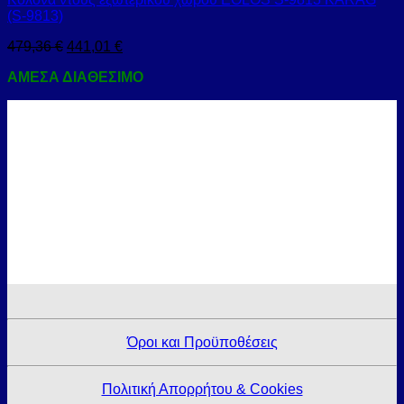
(S-9813)
479,36
€
441,01
€
ΑΜΕΣΑ ΔΙΑΘΕΣΙΜΟ
Όροι και Προϋποθέσεις
Πολιτική Απορρήτου & Cookies