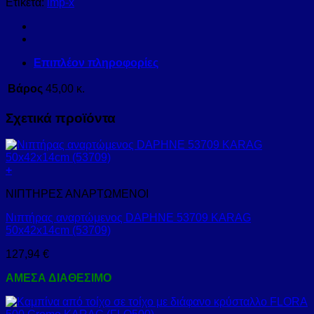
Ετικέτα:
imp-x
Επιπλέον πληροφορίες
Βάρος
45,00 κ.
Σχετικά προϊόντα
+
ΝΙΠΤΗΡΕΣ ΑΝΑΡΤΩΜΕΝΟΙ
Νιπτήρας αναρτώμενος DAPHNE 53709 KARAG
50x42x14cm (53709)
127,94
€
ΑΜΕΣΑ ΔΙΑΘΕΣΙΜΟ