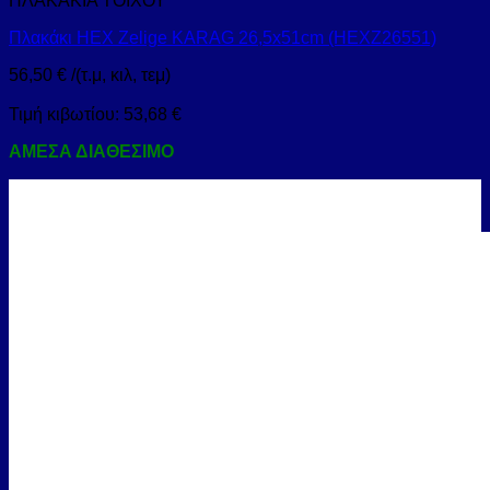
ΠΛΑΚΑΚΙΑ ΤΟΙΧΟΥ
Πλακάκι HEX Zelige KARAG 26,5x51cm (HEXZ26551)
56,50
€
/(τ.μ, κιλ, τεμ)
Τιμή κιβωτίου:
53,68
€
ΑΜΕΣΑ ΔΙΑΘΕΣΙΜΟ