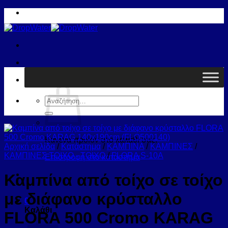
Μετάβαση
στο
περιεχόμενο
Καλάθι /
0,00
€
0
Αναζήτηση
για:
Κανένα προϊόν στο καλάθι σας.
Αρχική σελίδα
/
Κατάστημα
/
ΚΑΜΠΙΝΑ
/
ΚΑΜΠΙΝΕΣ
/
ΚΑΜΠΙΝΕΣ ΤΟΙΧΟ - ΤΟΙΧΟ
/
FLORA S-10A
Επιστροφή στο κατάστημα
Καμπίνα από τοίχο σε τοίχο
με διάφανο κρύσταλλο
0
Καλάθι
FLORA 500 Cromo KARAG