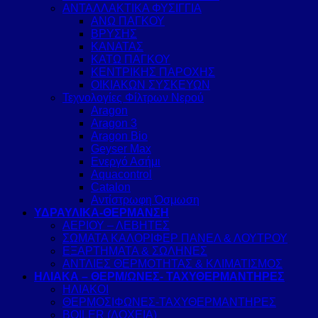
ΑΝΤΑΛΛΑΚΤΙΚΑ ΦΥΣΙΓΓΙΑ
ΑΝΩ ΠΑΓΚΟΥ
ΒΡΥΣΗΣ
ΚΑΝΑΤΑΣ
ΚΑΤΩ ΠΑΓΚΟΥ
ΚΕΝΤΡΙΚΗΣ ΠΑΡΟΧΗΣ
ΟΙΚΙΑΚΩΝ ΣΥΣΚΕΥΩΝ
Τεχνολογίες Φίλτρων Νερού
Aragon
Aragon 3
Aragon Bio
Geyser Max
Ενεργό Ασήμι
Aquacontrol
Catalon
Αντίστρωφη Όσμωση
ΥΔΡΑΥΛΙΚΑ-ΘΕΡΜΑΝΣΗ
ΑΕΡΙΟΥ – ΛΕΒΗΤΕΣ
ΣΩΜΑΤΑ ΚΑΛΟΡΙΦΕΡ ΠΑΝΕΛ & ΛΟΥΤΡΟΥ
ΕΞΑΡΤΗΜΑΤΑ & ΣΩΛΗΝΕΣ
ΑΝΤΛΙΕΣ ΘΕΡΜΟΤΗΤΑΣ & ΚΛΙΜΑΤΙΣΜΟΣ
ΗΛΙΑΚΑ – ΘΕΡΜ/ΩΝΕΣ- ΤΑΧΥΘΕΡΜΑΝΤΗΡΕΣ
ΗΛΙΑΚΟΙ
ΘΕΡΜΟΣΙΦΩΝΕΣ-ΤΑΧΥΘΕΡΜΑΝΤΗΡΕΣ
BOILER (ΔΟΧΕΙΑ)