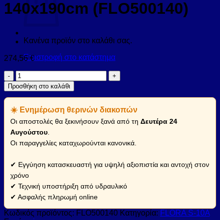
140x190cm (FLO500140)
Κανένα προϊόν στο καλάθι σας.
Επιστροφή στο κατάστημα
274,56
€
Καμπίνα
από
Προσθήκη στο καλάθι
τοίχο
σε
☀️ Ενημέρωση θερινών διακοπών
τοίχο
με
Οι αποστολές θα ξεκινήσουν ξανά από τη
Δευτέρα 24
διάφανο
Αυγούστου
.
κρύσταλλο
Οι παραγγελίες καταχωρούνται κανονικά.
FLORA
500
Cromo
✔ Εγγύηση κατασκευαστή για υψηλή αξιοπιστία και αντοχή στον
KARAG
χρόνο
140x190cm
✔ Τεχνική υποστήριξη από υδραυλικό
(FLO500140)
✔ Ασφαλής πληρωμή online
ποσότητα
Κωδικός προϊόντος:
FLO500140
Κατηγορία:
FLORA S-10A