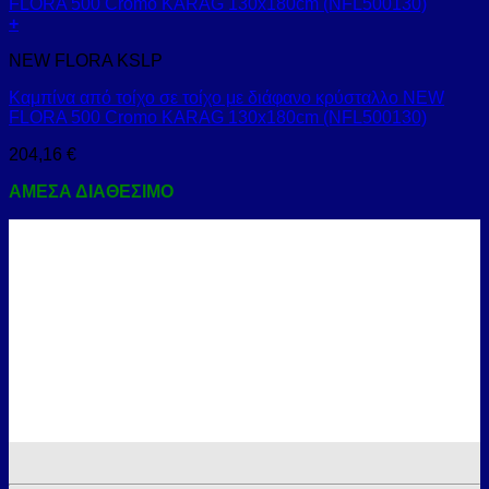
+
NEW FLORA KSLP
Καμπίνα από τοίχο σε τοίχο με διάφανο κρύσταλλο NEW
FLORA 500 Cromo KARAG 130x180cm (NFL500130)
204,16
€
ΑΜΕΣΑ ΔΙΑΘΕΣΙΜΟ