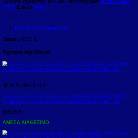
Κωδικός προϊόντος:
NFL600190
Κατηγορία:
NEW FLORA
KSLP
Ετικέτα:
imp-x
Επιπλέον πληροφορίες
Βάρος
48,00 κ.
Σχετικά προϊόντα
+
NEW FLORA KSLP
Καμπίνα από τοίχο σε τοίχο με διάφανο κρύσταλλο NEW
FLORA 500 Cromo KARAG 160x180cm (NFL500160)
255,36
€
ΑΜΕΣΑ ΔΙΑΘΕΣΙΜΟ