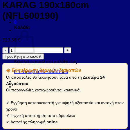
KARAG 190x180cm
(NFL600190)
0
Καλάθι
319,36
€
Καμπίνα
από
Προσθήκη στο καλάθι
τοίχο
Κανένα προϊόν στο καλάθι σας.
σε
☀️ Ενημέρωση θερινών διακοπών
τοίχο
Επιστροφή στο κατάστημα
με
Οι αποστολές θα ξεκινήσουν ξανά από τη
Δευτέρα 24
διάφανο
Αυγούστου
.
κρύσταλλο
Οι παραγγελίες καταχωρούνται κανονικά.
NEW
FLORA
600
✔ Εγγύηση κατασκευαστή για υψηλή αξιοπιστία και αντοχή στον
Cromo
χρόνο
KARAG
✔ Τεχνική υποστήριξη από υδραυλικό
190x180cm
✔ Ασφαλής πληρωμή online
(NFL600190)
ποσότητα