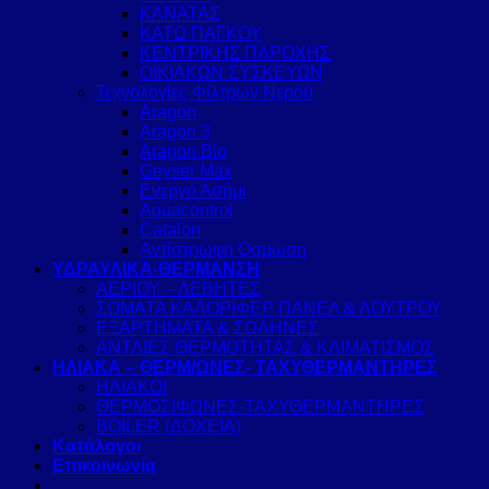
ΚΑΝΑΤΑΣ
ΚΑΤΩ ΠΑΓΚΟΥ
ΚΕΝΤΡΙΚΗΣ ΠΑΡΟΧΗΣ
ΟΙΚΙΑΚΩΝ ΣΥΣΚΕΥΩΝ
Τεχνολογίες Φίλτρων Νερού
Aragon
Aragon 3
Aragon Bio
Geyser Max
Ενεργό Ασήμι
Aquacontrol
Catalon
Αντίστρωφη Όσμωση
ΥΔΡΑΥΛΙΚΑ-ΘΕΡΜΑΝΣΗ
ΑΕΡΙΟΥ – ΛΕΒΗΤΕΣ
ΣΩΜΑΤΑ ΚΑΛΟΡΙΦΕΡ ΠΑΝΕΛ & ΛΟΥΤΡΟΥ
ΕΞΑΡΤΗΜΑΤΑ & ΣΩΛΗΝΕΣ
ΑΝΤΛΙΕΣ ΘΕΡΜΟΤΗΤΑΣ & ΚΛΙΜΑΤΙΣΜΟΣ
ΗΛΙΑΚΑ – ΘΕΡΜ/ΩΝΕΣ- ΤΑΧΥΘΕΡΜΑΝΤΗΡΕΣ
ΗΛΙΑΚΟΙ
ΘΕΡΜΟΣΙΦΩΝΕΣ-ΤΑΧΥΘΕΡΜΑΝΤΗΡΕΣ
BOILER (ΔΟΧΕΙΑ)
Κατάλογοι
Επικοινωνία