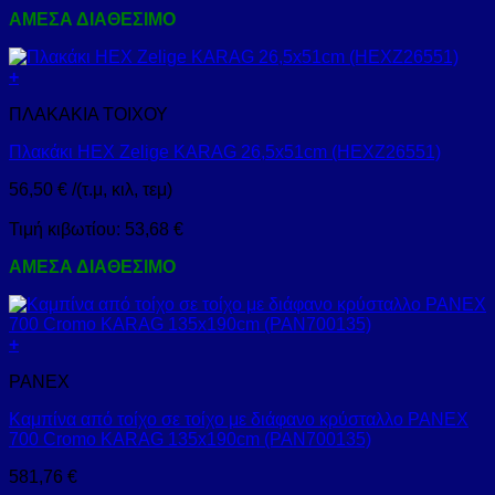
ΑΜΕΣΑ ΔΙΑΘΕΣΙΜΟ
+
ΠΛΑΚΑΚΙΑ ΤΟΙΧΟΥ
Πλακάκι HEX Zelige KARAG 26,5x51cm (HEXZ26551)
56,50
€
/(τ.μ, κιλ, τεμ)
Τιμή κιβωτίου:
53,68
€
ΑΜΕΣΑ ΔΙΑΘΕΣΙΜΟ
+
PANEX
Καμπίνα από τοίχο σε τοίχο με διάφανο κρύσταλλο PANEX
700 Cromo KARAG 135x190cm (PAN700135)
581,76
€