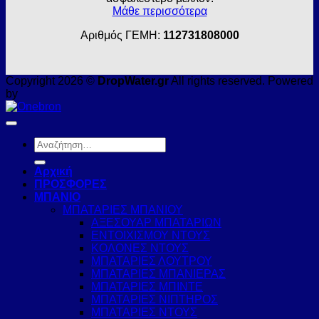
Μάθε περισσότερα
Αριθμός ΓΕΜΗ:
112731808000
Copyright 2026 ©
DropWater.gr
All rights reserved. Powered
by
Αναζήτηση
για:
Αρχική
ΠΡΟΣΦΟΡΕΣ
ΜΠΑΝΙΟ
ΜΠΑΤΑΡΙΕΣ ΜΠΑΝΙΟΥ
ΑΞΕΣΟΥΑΡ ΜΠΑΤΑΡΙΩΝ
ΕΝΤΟΙΧΙΣΜΟΥ ΝΤΟΥΣ
ΚΟΛΟΝΕΣ ΝΤΟΥΣ
ΜΠΑΤΑΡΙΕΣ ΛΟΥΤΡΟΥ
ΜΠΑΤΑΡΙΕΣ ΜΠΑΝΙΕΡΑΣ
ΜΠΑΤΑΡΙΕΣ ΜΠΙΝΤΕ
ΜΠΑΤΑΡΙΕΣ ΝΙΠΤΗΡΟΣ
ΜΠΑΤΑΡΙΕΣ ΝΤΟΥΣ