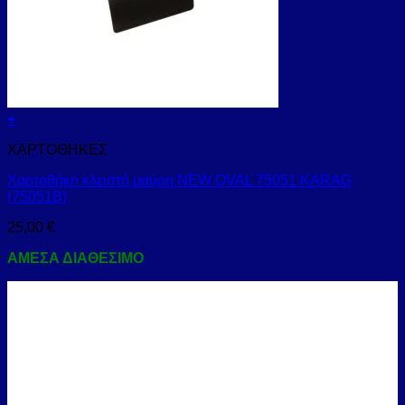
+
ΧΑΡΤΟΘΗΚΕΣ
Χαρτοθήκη κλειστή μαύρη NEW OVAL 75051 KARAG
(75051B)
25,00
€
ΑΜΕΣΑ ΔΙΑΘΕΣΙΜΟ