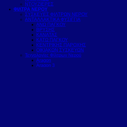
ΝΤΟΥΖΙΕΡΕΣ
ΦΙΛΤΡΑ ΝΕΡΟΥ
ΣΥΣΚΕΥΕΣ ΦΙΛΤΡΩΝ ΝΕΡΟΥ
ΑΝΤΑΛΛΑΚΤΙΚΑ ΦΥΣΙΓΓΙΑ
ΑΝΩ ΠΑΓΚΟΥ
ΒΡΥΣΗΣ
ΚΑΝΑΤΑΣ
ΚΑΤΩ ΠΑΓΚΟΥ
ΚΕΝΤΡΙΚΗΣ ΠΑΡΟΧΗΣ
ΟΙΚΙΑΚΩΝ ΣΥΣΚΕΥΩΝ
Τεχνολογίες Φίλτρων Νερού
Aragon
Aragon 3
Aragon Bio
Geyser Max
Ενεργό Ασήμι
Aquacontrol
Catalon
Αντίστρωφη Όσμωση
ΥΔΡΑΥΛΙΚΑ-ΘΕΡΜΑΝΣΗ
ΑΕΡΙΟΥ – ΛΕΒΗΤΕΣ
ΣΩΜΑΤΑ ΚΑΛΟΡΙΦΕΡ ΠΑΝΕΛ & ΛΟΥΤΡΟΥ
ΕΞΑΡΤΗΜΑΤΑ & ΣΩΛΗΝΕΣ
ΑΝΤΛΙΕΣ ΘΕΡΜΟΤΗΤΑΣ & ΚΛΙΜΑΤΙΣΜΟΣ
ΗΛΙΑΚΑ – ΘΕΡΜ/ΩΝΕΣ- ΤΑΧΥΘΕΡΜΑΝΤΗΡΕΣ