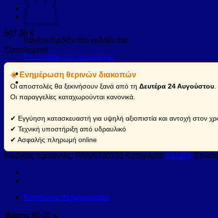
607,36
€
Κανένα προϊόν στο καλάθι σας.
Εξαντλημένο
Επιστροφή στο κατάστημα
☀️ Ενημέρωση θερινών διακοπών
Οι αποστολές θα ξεκινήσουν ξανά από τη
Δευτέρα 24 Αυγούστου
.
Οι παραγγελίες καταχωρούνται κανονικά.
✔ Εγγύηση κατασκευαστή για υψηλή αξιοπιστία και αντοχή στον χρ
✔ Τεχνική υποστήριξη από υδραυλικό
✔ Ασφαλής πληρωμή online
Κωδικός προϊόντος:
PANN700155
Κατηγορία:
PANEX
Ετικέτ
Επιπλέον πληροφορίες
Βάρος
60,00 κ.