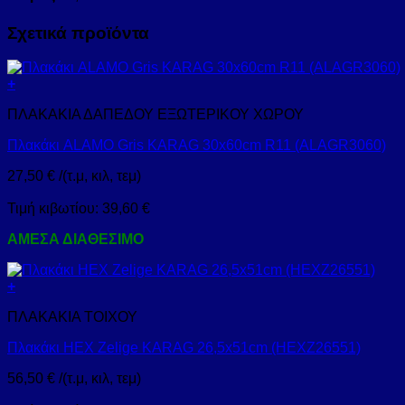
Σχετικά προϊόντα
+
ΠΛΑΚΑΚΙΑ ΔΑΠΕΔΟΥ ΕΞΩΤΕΡΙΚΟΥ ΧΩΡΟΥ
Πλακάκι ALAMO Gris KARAG 30x60cm R11 (ALAGR3060)
27,50
€
/(τ.μ, κιλ, τεμ)
Τιμή κιβωτίου:
39,60
€
ΑΜΕΣΑ ΔΙΑΘΕΣΙΜΟ
+
ΠΛΑΚΑΚΙΑ ΤΟΙΧΟΥ
Πλακάκι HEX Zelige KARAG 26,5x51cm (HEXZ26551)
56,50
€
/(τ.μ, κιλ, τεμ)