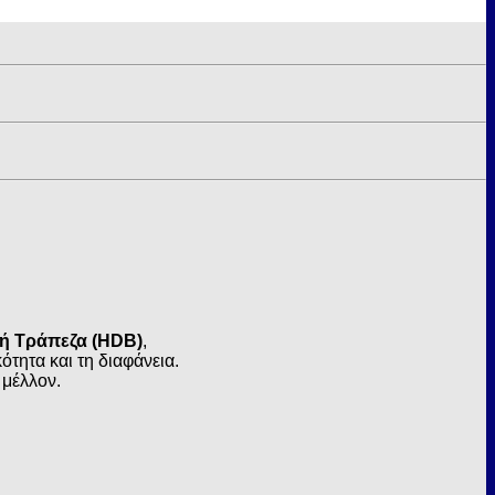
κή Τράπεζα (HDB)
,
τητα και τη διαφάνεια.
 μέλλον.