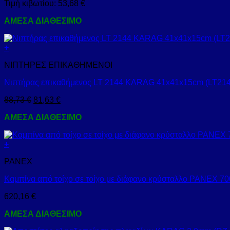
Τιμή κιβωτίου:
53,68
€
ΑΜΕΣΑ ΔΙΑΘΕΣΙΜΟ
+
ΝΙΠΤΗΡΕΣ ΕΠΙΚΑΘΗΜΕΝΟΙ
Νιπτήρας επικαθήμενος LT 2144 KARAG 41x41x15cm (LT214
88,73
€
81,63
€
ΑΜΕΣΑ ΔΙΑΘΕΣΙΜΟ
+
PANEX
Καμπίνα από τοίχο σε τοίχο με διάφανο κρύσταλλο PANEX
620,16
€
ΑΜΕΣΑ ΔΙΑΘΕΣΙΜΟ