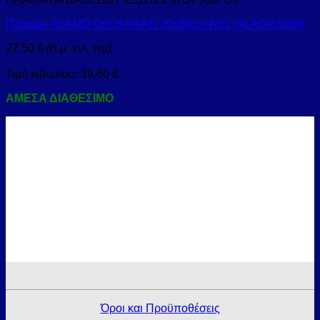
Πλακάκι ALAMO Gris KARAG 30x60cm R11 (ALAGR3060)
27,50
€
/(τ.μ, κιλ, τεμ)
Τιμή κιβωτίου:
39,60
€
ΑΜΕΣΑ ΔΙΑΘΕΣΙΜΟ
Όροι και Προϋποθέσεις