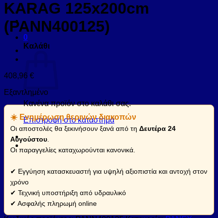
KARAG 125x200cm
(PANN400125)
0
Καλάθι
408,96
€
Εξαντλημένο
Κανένα προϊόν στο καλάθι σας.
☀️ Ενημέρωση θερινών διακοπών
Επιστροφή στο κατάστημα
Οι αποστολές θα ξεκινήσουν ξανά από τη
Δευτέρα 24
Αυγούστου
.
Οι παραγγελίες καταχωρούνται κανονικά.
✔ Εγγύηση κατασκευαστή για υψηλή αξιοπιστία και αντοχή στον
χρόνο
✔ Τεχνική υποστήριξη από υδραυλικό
✔ Ασφαλής πληρωμή online