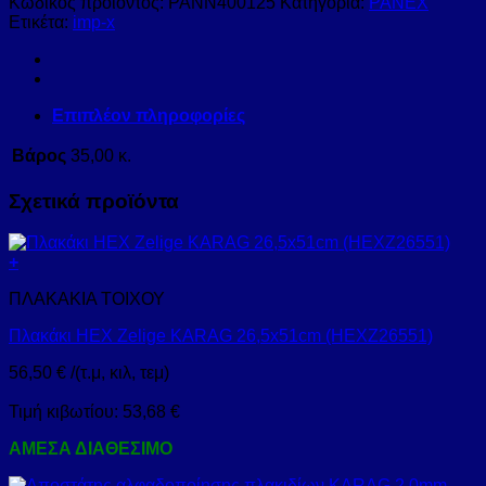
Κωδικός προϊόντος:
PANN400125
Κατηγορία:
PANEX
Ετικέτα:
imp-x
Επιπλέον πληροφορίες
Βάρος
35,00 κ.
Σχετικά προϊόντα
+
ΠΛΑΚΑΚΙΑ ΤΟΙΧΟΥ
Πλακάκι HEX Zelige KARAG 26,5x51cm (HEXZ26551)
56,50
€
/(τ.μ, κιλ, τεμ)
Τιμή κιβωτίου:
53,68
€
ΑΜΕΣΑ ΔΙΑΘΕΣΙΜΟ