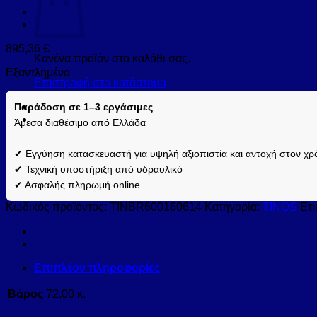
895,36
€
Κανένα προϊόν στο καλάθι σας.
Εξαντλημένο
Επιστροφή στο κατάστημα
Παράδοση σε 1–3 εργάσιμες
Άμεσα διαθέσιμο από Ελλάδα
✔ Εγγύηση κατασκευαστή για υψηλή αξιοπιστία και αντοχή στον χρ
✔ Τεχνική υποστήριξη από υδραυλικό
✔ Ασφαλής πληρωμή online
Κωδικός προϊόντος:
TINBR600160614
Κατηγορία:
TINOS
Ετι
Επιπλέον πληροφορίες
Βάρος
72,00 κ.