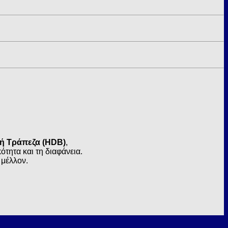
κή Τράπεζα (HDB)
,
τητα και τη διαφάνεια.
 μέλλον.