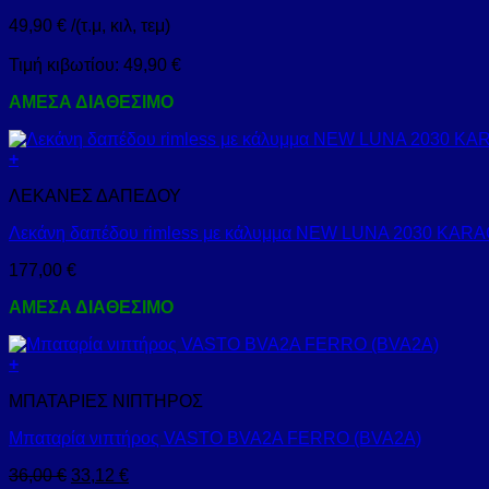
49,90
€
/(τ.μ, κιλ, τεμ)
Τιμή κιβωτίου:
49,90
€
ΑΜΕΣΑ ΔΙΑΘΕΣΙΜΟ
+
ΛΕΚΑΝΕΣ ΔΑΠΕΔΟΥ
Λεκάνη δαπέδου rimless με κάλυμμα NEW LUNA 2030 KARA
177,00
€
ΑΜΕΣΑ ΔΙΑΘΕΣΙΜΟ
+
ΜΠΑΤΑΡΙΕΣ ΝΙΠΤΗΡΟΣ
Μπαταρία νιπτήρος VASTO BVA2A FERRO (BVA2A)
36,00
€
33,12
€