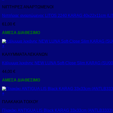
ΝΙΠΤΗΡΕΣ ΑΝΑΡΤΩΜΕΝΟΙ
Νιπτήρας αναρτώμενος LITOS 2240 KARAG 40x22x11cm (L
61,00
€
ΑΜΕΣΑ ΔΙΑΘΕΣΙΜΟ
+
ΚΑΛΥΜΜΑΤΑ ΛΕΚΑΝΩΝ
Κάλυμμα λεκάνης NEW LUNA Soft-Close Slim KARAG (SU0
44,00
€
ΑΜΕΣΑ ΔΙΑΘΕΣΙΜΟ
+
ΠΛΑΚΑΚΙΑ ΤΟΙΧΟΥ
Πλακάκι ANTIGUA LIS Black KARAG 33x33cm (ANTLB3333)