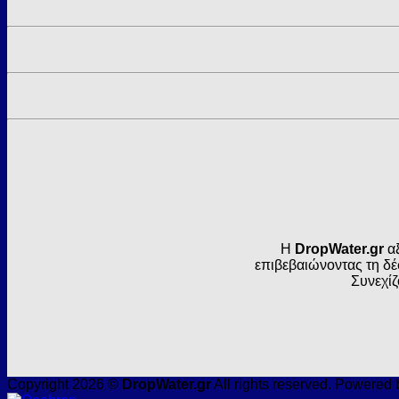
Η
DropWater.gr
αξ
επιβεβαιώνοντας τη δέ
Συνεχίζ
Copyright 2026 ©
DropWater.gr
All rights reserved. Powered 