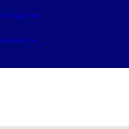
 (WNX248A73PA)