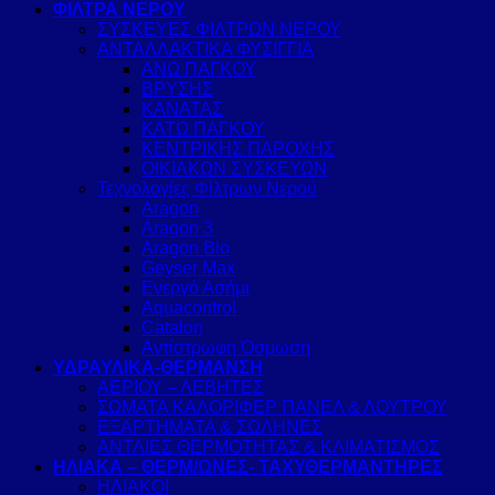
ΦΙΛΤΡΑ ΝΕΡΟΥ
ΣΥΣΚΕΥΕΣ ΦΙΛΤΡΩΝ ΝΕΡΟΥ
ΑΝΤΑΛΛΑΚΤΙΚΑ ΦΥΣΙΓΓΙΑ
ΑΝΩ ΠΑΓΚΟΥ
ΒΡΥΣΗΣ
ΚΑΝΑΤΑΣ
ΚΑΤΩ ΠΑΓΚΟΥ
ΚΕΝΤΡΙΚΗΣ ΠΑΡΟΧΗΣ
ΟΙΚΙΑΚΩΝ ΣΥΣΚΕΥΩΝ
Τεχνολογίες Φίλτρων Νερού
Aragon
Aragon 3
Aragon Bio
Geyser Max
Ενεργό Ασήμι
Aquacontrol
Catalon
Αντίστρωφη Όσμωση
ΥΔΡΑΥΛΙΚΑ-ΘΕΡΜΑΝΣΗ
ΑΕΡΙΟΥ – ΛΕΒΗΤΕΣ
ΣΩΜΑΤΑ ΚΑΛΟΡΙΦΕΡ ΠΑΝΕΛ & ΛΟΥΤΡΟΥ
ΕΞΑΡΤΗΜΑΤΑ & ΣΩΛΗΝΕΣ
ΑΝΤΛΙΕΣ ΘΕΡΜΟΤΗΤΑΣ & ΚΛΙΜΑΤΙΣΜΟΣ
ΗΛΙΑΚΑ – ΘΕΡΜ/ΩΝΕΣ- ΤΑΧΥΘΕΡΜΑΝΤΗΡΕΣ
ΗΛΙΑΚΟΙ