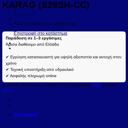
KARAG (S28SH-CC)
Κανένα προϊόν στο καλάθι σας.
Επιστροφή στο κατάστημα
Παράδοση σε 1–3 εργάσιμες
Άμεσα διαθέσιμο από Ελλάδα
✔ Εγγύηση κατασκευαστή για υψηλή αξιοπιστία και αντοχή στον
χρόνο
✔ Τεχνική υποστήριξη από υδραυλικό
✔ Ασφαλής πληρωμή online
Κωδικός προϊόντος:
S28SH-CC
Κατηγορία:
S28
Ετικέτα:
imp-x
Περιγραφή