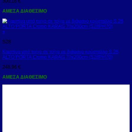
300,16
€
ΑΜΕΣΑ ΔΙΑΘΕΣΙΜΟ
+
S28
Καμπίνα από τοίχο σε τοίχο με διάφανο κρύσταλλο S 28
ALTO PORTA Cromo KARAG 70x200cm (S28PH70)
248,96
€
ΑΜΕΣΑ ΔΙΑΘΕΣΙΜΟ