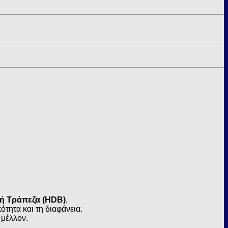
κή Τράπεζα (HDB)
,
τητα και τη διαφάνεια.
 μέλλον.