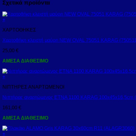
Σχετικά προϊόντα
+
ΧΑΡΤΟΘΗΚΕΣ
Χαρτοθήκη κλειστή μαύρη NEW OVAL 75051 KARAG (75051
25,00
€
ΑΜΕΣΑ ΔΙΑΘΕΣΙΜΟ
+
ΝΙΠΤΗΡΕΣ ΑΝΑΡΤΩΜΕΝΟΙ
Νιπτήρας αναρτώμενος ETNA 1100 KARAG 100x45x16,5cm (
161,00
€
ΑΜΕΣΑ ΔΙΑΘΕΣΙΜΟ
+