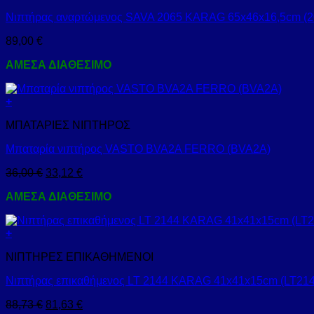
Νιπτήρας αναρτώμενος SAVA 2065 KARAG 65x46x16,5cm (2
89,00
€
ΑΜΕΣΑ ΔΙΑΘΕΣΙΜΟ
+
ΜΠΑΤΑΡΙΕΣ ΝΙΠΤΗΡΟΣ
Μπαταρία νιπτήρος VASTO BVA2A FERRO (BVA2A)
36,00
€
33,12
€
ΑΜΕΣΑ ΔΙΑΘΕΣΙΜΟ
+
ΝΙΠΤΗΡΕΣ ΕΠΙΚΑΘΗΜΕΝΟΙ
Νιπτήρας επικαθήμενος LT 2144 KARAG 41x41x15cm (LT214
88,73
€
81,63
€