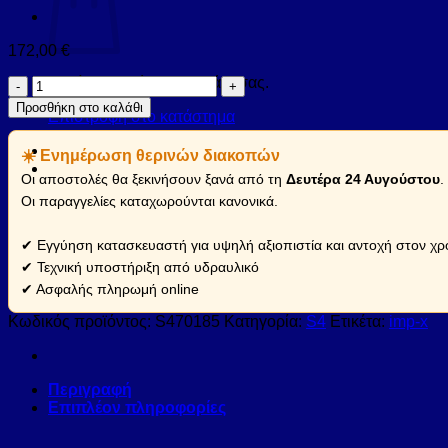
172,00
€
Κανένα προϊόν στο καλάθι σας.
Καμπίνα
από
Προσθήκη στο καλάθι
Επιστροφή στο κατάστημα
τοίχο
σε
☀️ Ενημέρωση θερινών διακοπών
τοίχο
με
Οι αποστολές θα ξεκινήσουν ξανά από τη
Δευτέρα 24 Αυγούστου
.
διάφανο
Οι παραγγελίες καταχωρούνται κανονικά.
κρύσταλλο
S4
✔ Εγγύηση κατασκευαστή για υψηλή αξιοπιστία και αντοχή στον χρ
KARAG
70-
✔ Τεχνική υποστήριξη από υδραυλικό
75x185cm
✔ Ασφαλής πληρωμή online
(S470185)
ποσότητα
Κωδικός προϊόντος:
S470185
Κατηγορία:
S4
Ετικέτα:
imp-x
Περιγραφή
Επιπλέον πληροφορίες