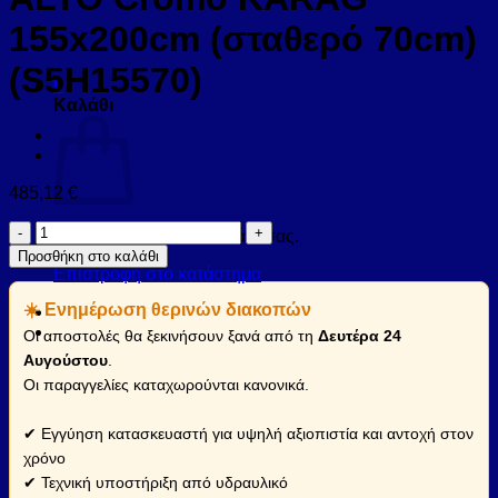
155x200cm (σταθερό 70cm)
(S5H15570)
0
Καλάθι
485,12
€
Καμπίνα
Κανένα προϊόν στο καλάθι σας.
από
Προσθήκη στο καλάθι
τοίχο
Επιστροφή στο κατάστημα
σε
☀️ Ενημέρωση θερινών διακοπών
τοίχο
με
Οι αποστολές θα ξεκινήσουν ξανά από τη
Δευτέρα 24
διάφανο
Αυγούστου
.
κρύσταλλο
Οι παραγγελίες καταχωρούνται κανονικά.
S
5
ALTO
✔ Εγγύηση κατασκευαστή για υψηλή αξιοπιστία και αντοχή στον
Cromo
χρόνο
KARAG
✔ Τεχνική υποστήριξη από υδραυλικό
155x200cm