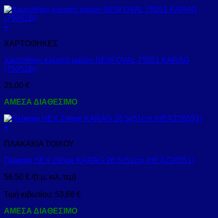
+
ΧΑΡΤΟΘΗΚΕΣ
Χαρτοθήκη κλειστή μαύρη NEW OVAL 75051 KARAG
(75051B)
25,00
€
ΑΜΕΣΑ ΔΙΑΘΕΣΙΜΟ
+
ΠΛΑΚΑΚΙΑ ΤΟΙΧΟΥ
Πλακάκι HEX Zelige KARAG 26,5x51cm (HEXZ26551)
56,50
€
/(τ.μ, κιλ, τεμ)
Τιμή κιβωτίου:
53,68
€
ΑΜΕΣΑ ΔΙΑΘΕΣΙΜΟ