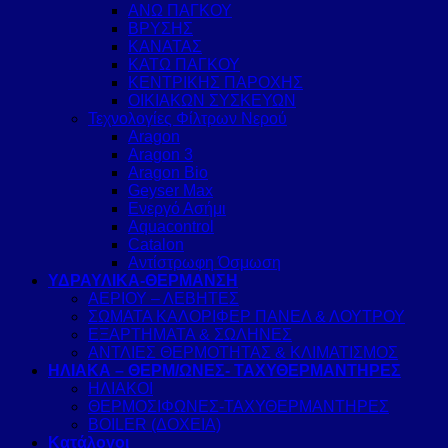
ΑΝΩ ΠΑΓΚΟΥ
ΒΡΥΣΗΣ
ΚΑΝΑΤΑΣ
ΚΑΤΩ ΠΑΓΚΟΥ
ΚΕΝΤΡΙΚΗΣ ΠΑΡΟΧΗΣ
ΟΙΚΙΑΚΩΝ ΣΥΣΚΕΥΩΝ
Τεχνολογίες Φίλτρων Νερού
Aragon
Aragon 3
Aragon Bio
Geyser Max
Ενεργό Ασήμι
Aquacontrol
Catalon
Αντίστρωφη Όσμωση
ΥΔΡΑΥΛΙΚΑ-ΘΕΡΜΑΝΣΗ
ΑΕΡΙΟΥ – ΛΕΒΗΤΕΣ
ΣΩΜΑΤΑ ΚΑΛΟΡΙΦΕΡ ΠΑΝΕΛ & ΛΟΥΤΡΟΥ
ΕΞΑΡΤΗΜΑΤΑ & ΣΩΛΗΝΕΣ
ΑΝΤΛΙΕΣ ΘΕΡΜΟΤΗΤΑΣ & ΚΛΙΜΑΤΙΣΜΟΣ
ΗΛΙΑΚΑ – ΘΕΡΜ/ΩΝΕΣ- ΤΑΧΥΘΕΡΜΑΝΤΗΡΕΣ
ΗΛΙΑΚΟΙ
ΘΕΡΜΟΣΙΦΩΝΕΣ-ΤΑΧΥΘΕΡΜΑΝΤΗΡΕΣ
BOILER (ΔΟΧΕΙΑ)
Κατάλογοι