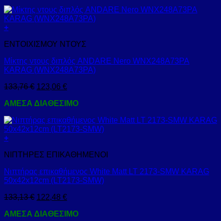
+
ΕΝΤΟΙΧΙΣΜΟΥ ΝΤΟΥΣ
Μίκτης ντους διπλός ANDARE Nero WNX248A73PA
KARAG (WNX248A73PA)
133,76
€
123,06
€
ΑΜΕΣΑ ΔΙΑΘΕΣΙΜΟ
+
ΝΙΠΤΗΡΕΣ ΕΠΙΚΑΘΗΜΕΝΟΙ
Νιπτήρας επικαθήμενος White Matt LT 2173-SMW KARAG
50x42x12cm (LT2173-SMW)
133,13
€
122,48
€
ΑΜΕΣΑ ΔΙΑΘΕΣΙΜΟ