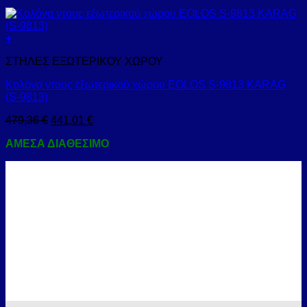
+
ΣΤΗΛΕΣ ΕΞΩΤΕΡΙΚΟΥ ΧΩΡΟΥ
Κολόνα ντους εξωτερικού χώρου EOLOS S-9813 KARAG
(S-9813)
479,36
€
441,01
€
ΑΜΕΣΑ ΔΙΑΘΕΣΙΜΟ