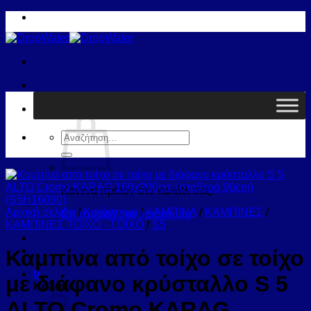
Μετάβαση
στο
περιεχόμενο
Καλάθι /
0,00
€
0
Αναζήτηση
για:
Κανένα προϊόν στο καλάθι σας.
Αρχική σελίδα
/
Κατάστημα
/
ΚΑΜΠΙΝΑ
/
ΚΑΜΠΙΝΕΣ
/
Επιστροφή στο κατάστημα
ΚΑΜΠΙΝΕΣ ΤΟΙΧΟ - ΤΟΙΧΟ
/
S5
Καμπίνα από τοίχο σε τοίχο
0
με διάφανο κρύσταλλο S 5
Καλάθι
ALTO Cromo KARAG