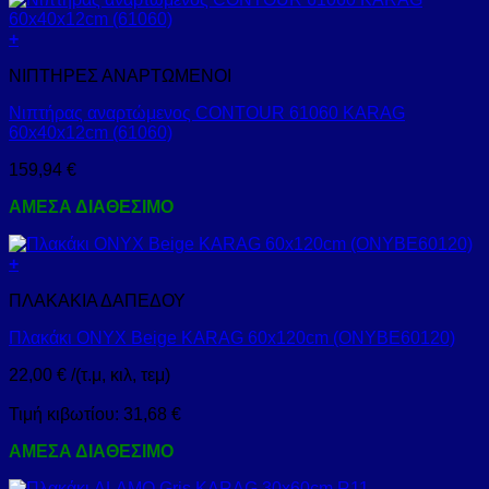
+
ΝΙΠΤΗΡΕΣ ΑΝΑΡΤΩΜΕΝΟΙ
Νιπτήρας αναρτώμενος CONTOUR 61060 KARAG
60x40x12cm (61060)
159,94
€
ΑΜΕΣΑ ΔΙΑΘΕΣΙΜΟ
+
ΠΛΑΚΑΚΙΑ ΔΑΠΕΔΟΥ
Πλακάκι ONYX Beige KARAG 60x120cm (ONYBE60120)
22,00
€
/(τ.μ, κιλ, τεμ)
Τιμή κιβωτίου:
31,68
€
ΑΜΕΣΑ ΔΙΑΘΕΣΙΜΟ