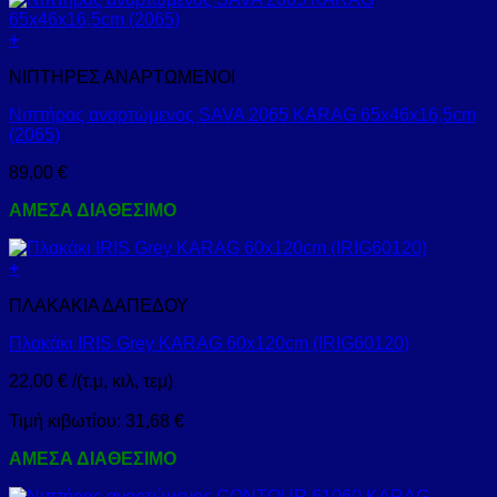
+
ΝΙΠΤΗΡΕΣ ΑΝΑΡΤΩΜΕΝΟΙ
Νιπτήρας αναρτώμενος SAVA 2065 KARAG 65x46x16,5cm
(2065)
89,00
€
ΑΜΕΣΑ ΔΙΑΘΕΣΙΜΟ
+
ΠΛΑΚΑΚΙΑ ΔΑΠΕΔΟΥ
Πλακάκι IRIS Grey KARAG 60x120cm (IRIG60120)
22,00
€
/(τ.μ, κιλ, τεμ)
Τιμή κιβωτίου:
31,68
€
ΑΜΕΣΑ ΔΙΑΘΕΣΙΜΟ