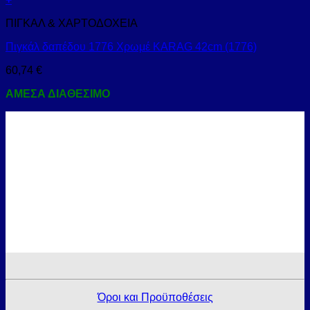
ΠΙΓΚΑΛ & ΧΑΡΤΟΔΟΧΕΙΑ
Πιγκάλ δαπέδου 1776 Χρωμέ KARAG 42cm (1776)
60,74
€
ΑΜΕΣΑ ΔΙΑΘΕΣΙΜΟ
Όροι και Προϋποθέσεις