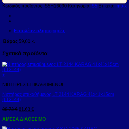
Κωδικός προϊόντος:
S5H16090
Κατηγορία:
S5
Ετικέτα:
imp-x
Επιπλέον πληροφορίες
Βάρος
59,00 κ.
Σχετικά προϊόντα
+
ΝΙΠΤΗΡΕΣ ΕΠΙΚΑΘΗΜΕΝΟΙ
Νιπτήρας επικαθήμενος LT 2144 KARAG 41x41x15cm
(LT2144)
88,73
€
81,63
€
ΑΜΕΣΑ ΔΙΑΘΕΣΙΜΟ