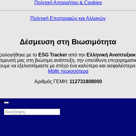
Πολιτική Απορρήτου & Cookies
Πολιτική Επιστροφών και Αλλαγών
Δέσμευση στη Βιωσιμότητα
ιολογήθηκε με το
ESG Tracker
από την
Ελληνική Αναπτυξια
σμευσή μας στη βιώσιμη ανάπτυξη, την υπεύθυνη επιχειρηματικό
ουμε να εξελισσόμαστε με στόχο ένα καλύτερο και ασφαλέστερο
Μάθε περισσότερα
Αριθμός ΓΕΜΗ:
112731808000
by
Αναζήτηση
για: