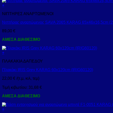
+
ΝΙΠΤΗΡΕΣ ΑΝΑΡΤΩΜΕΝΟΙ
Νιπτήρας αναρτώμενος SAVA 2065 KARAG 65x46x16,5cm (2
89,00
€
ΑΜΕΣΑ ΔΙΑΘΕΣΙΜΟ
+
ΠΛΑΚΑΚΙΑ ΔΑΠΕΔΟΥ
Πλακάκι IRIS Grey KARAG 60x120cm (IRIG60120)
22,00
€
/(τ.μ, κιλ, τεμ)
Τιμή κιβωτίου:
31,68
€
ΑΜΕΣΑ ΔΙΑΘΕΣΙΜΟ
+