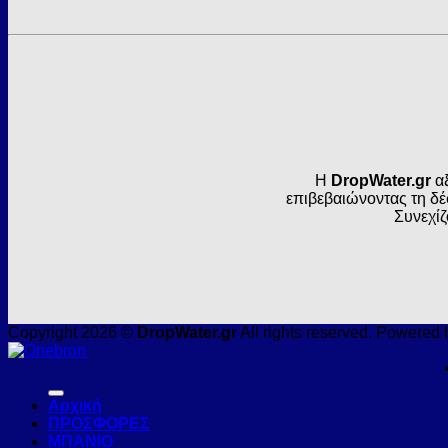
Η
DropWater.gr
αξ
επιβεβαιώνοντας τη δέ
Συνεχίζ
Copyright 2026 ©
DropWater.gr
All rights reserved. Powered 
Αρχική
ΠΡΟΣΦΟΡΕΣ
ΜΠΑΝΙΟ