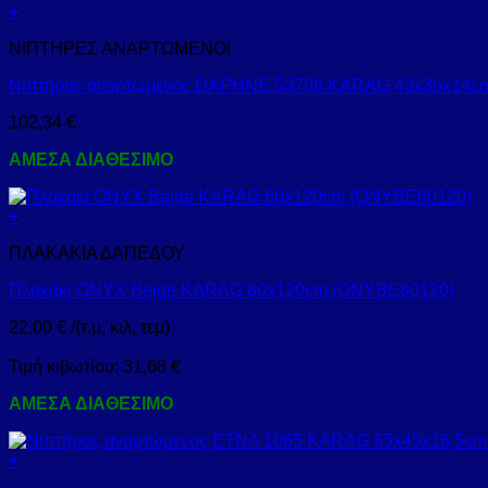
+
ΝΙΠΤΗΡΕΣ ΑΝΑΡΤΩΜΕΝΟΙ
Νιπτήρας αναρτώμενος DAPHNE 53708 KARAG 43x36x14cm
102,34
€
ΑΜΕΣΑ ΔΙΑΘΕΣΙΜΟ
+
ΠΛΑΚΑΚΙΑ ΔΑΠΕΔΟΥ
Πλακάκι ONYX Beige KARAG 60x120cm (ONYBE60120)
22,00
€
/(τ.μ, κιλ, τεμ)
Τιμή κιβωτίου:
31,68
€
ΑΜΕΣΑ ΔΙΑΘΕΣΙΜΟ
+