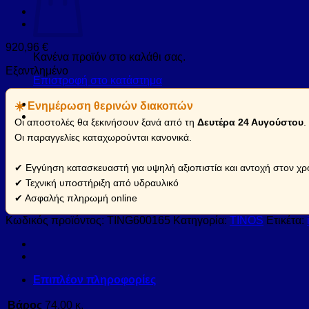
920,96
€
Κανένα προϊόν στο καλάθι σας.
Εξαντλημένο
Επιστροφή στο κατάστημα
☀️ Ενημέρωση θερινών διακοπών
Οι αποστολές θα ξεκινήσουν ξανά από τη
Δευτέρα 24 Αυγούστου
.
Οι παραγγελίες καταχωρούνται κανονικά.
✔ Εγγύηση κατασκευαστή για υψηλή αξιοπιστία και αντοχή στον χρ
✔ Τεχνική υποστήριξη από υδραυλικό
✔ Ασφαλής πληρωμή online
Κωδικός προϊόντος:
TING600165
Κατηγορία:
TINOS
Ετικέτα:
Επιπλέον πληροφορίες
Βάρος
74,00 κ.