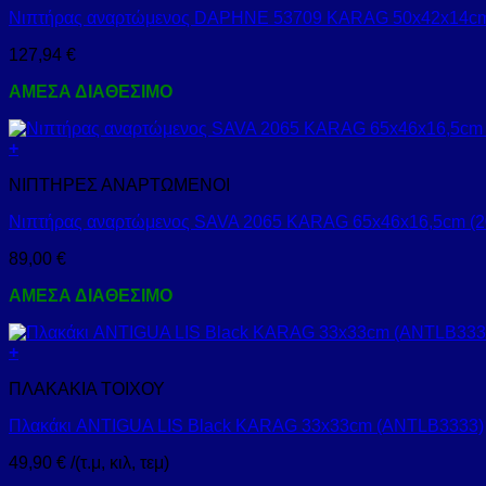
Νιπτήρας αναρτώμενος DAPHNE 53709 KARAG 50x42x14cm
127,94
€
ΑΜΕΣΑ ΔΙΑΘΕΣΙΜΟ
+
ΝΙΠΤΗΡΕΣ ΑΝΑΡΤΩΜΕΝΟΙ
Νιπτήρας αναρτώμενος SAVA 2065 KARAG 65x46x16,5cm (2
89,00
€
ΑΜΕΣΑ ΔΙΑΘΕΣΙΜΟ
+
ΠΛΑΚΑΚΙΑ ΤΟΙΧΟΥ
Πλακάκι ANTIGUA LIS Black KARAG 33x33cm (ANTLB3333)
49,90
€
/(τ.μ, κιλ, τεμ)