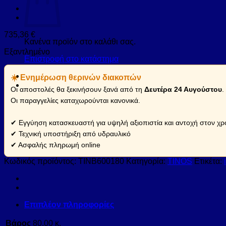
735,36
€
Κανένα προϊόν στο καλάθι σας.
Εξαντλημένο
Επιστροφή στο κατάστημα
☀️ Ενημέρωση θερινών διακοπών
Οι αποστολές θα ξεκινήσουν ξανά από τη
Δευτέρα 24 Αυγούστου
.
Οι παραγγελίες καταχωρούνται κανονικά.
✔ Εγγύηση κατασκευαστή για υψηλή αξιοπιστία και αντοχή στον χρ
✔ Τεχνική υποστήριξη από υδραυλικό
✔ Ασφαλής πληρωμή online
Κωδικός προϊόντος:
TINB600180
Κατηγορία:
TINOS
Ετικέτα:
Επιπλέον πληροφορίες
Βάρος
80,00 κ.