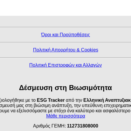
Όροι και Προϋποθέσεις
Πολιτική Απορρήτου & Cookies
Πολιτική Επιστροφών και Αλλαγών
Δέσμευση στη Βιωσιμότητα
ιολογήθηκε με το
ESG Tracker
από την
Ελληνική Αναπτυξια
σμευσή μας στη βιώσιμη ανάπτυξη, την υπεύθυνη επιχειρηματικό
ουμε να εξελισσόμαστε με στόχο ένα καλύτερο και ασφαλέστερο
Μάθε περισσότερα
Αριθμός ΓΕΜΗ:
112731808000