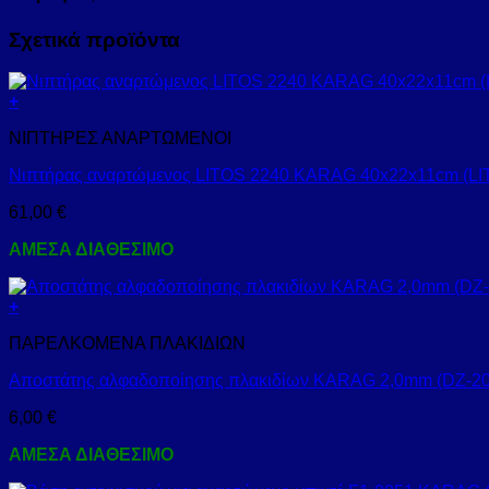
Σχετικά προϊόντα
+
ΝΙΠΤΗΡΕΣ ΑΝΑΡΤΩΜΕΝΟΙ
Νιπτήρας αναρτώμενος LITOS 2240 KARAG 40x22x11cm (L
61,00
€
ΑΜΕΣΑ ΔΙΑΘΕΣΙΜΟ
+
ΠΑΡΕΛΚΟΜΕΝΑ ΠΛΑΚΙΔΙΩΝ
Αποστάτης αλφαδοποίησης πλακιδίων KARAG 2,0mm (DZ-20
6,00
€
ΑΜΕΣΑ ΔΙΑΘΕΣΙΜΟ