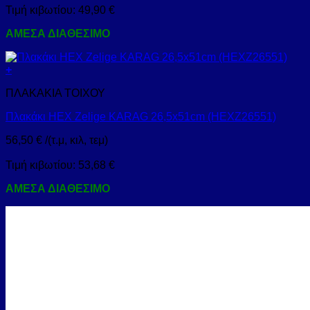
Τιμή κιβωτίου:
49,90
€
ΑΜΕΣΑ ΔΙΑΘΕΣΙΜΟ
+
ΠΛΑΚΑΚΙΑ ΤΟΙΧΟΥ
Πλακάκι HEX Zelige KARAG 26,5x51cm (HEXZ26551)
56,50
€
/(τ.μ, κιλ, τεμ)
Τιμή κιβωτίου:
53,68
€
ΑΜΕΣΑ ΔΙΑΘΕΣΙΜΟ