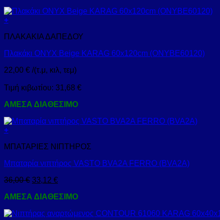
+
ΠΛΑΚΑΚΙΑ ΔΑΠΕΔΟΥ
Πλακάκι ONYX Beige KARAG 60x120cm (ONYBE60120)
22,00
€
/(τ.μ, κιλ, τεμ)
Τιμή κιβωτίου:
31,68
€
ΑΜΕΣΑ ΔΙΑΘΕΣΙΜΟ
+
ΜΠΑΤΑΡΙΕΣ ΝΙΠΤΗΡΟΣ
Μπαταρία νιπτήρος VASTO BVA2A FERRO (BVA2A)
36,00
€
33,12
€
ΑΜΕΣΑ ΔΙΑΘΕΣΙΜΟ