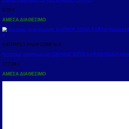
Σφήνα πλακιδίων CP-001 KARAG (CP-001)
9,20
€
ΑΜΕΣΑ ΔΙΑΘΕΣΙΜΟ
+
ΝΙΠΤΗΡΕΣ ΑΝΑΡΤΩΜΕΝΟΙ
Νιπτήρας αναρτώμενος DAPHNE 53709 KARAG 50x42x14cm
127,94
€
ΑΜΕΣΑ ΔΙΑΘΕΣΙΜΟ