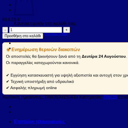
844,16
€
Κανένα προϊόν στο καλάθι σας.
Καμπίνα
Επιστροφή στο κατάστημα
από
Προσθήκη στο καλάθι
τοίχο
σε
☀️ Ενημέρωση θερινών διακοπών
τοίχο
με
Οι αποστολές θα ξεκινήσουν ξανά από τη
Δευτέρα 24 Αυγούστου
.
διάφανο
Οι παραγγελίες καταχωρούνται κανονικά.
κρύσταλλο
TINOS
✔ Εγγύηση κατασκευαστή για υψηλή αξιοπιστία και αντοχή στον χρ
600
Gold
✔ Τεχνική υποστήριξη από υδραυλικό
KARAG
✔ Ασφαλής πληρωμή online
150x200cm
(σταθερό
Κωδικός προϊόντος:
TINO600150414
Κατηγορία:
TINOS
Ετικ
36cm)
(TINO600150414)
ποσότητα
Επιπλέον πληροφορίες