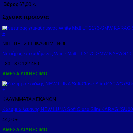
Βάρος
67,00 κ.
Σχετικά προϊόντα
+
ΝΙΠΤΗΡΕΣ ΕΠΙΚΑΘΗΜΕΝΟΙ
Νιπτήρας επικαθήμενος White Matt LT 2173-SMW KARAG 5
133,13
€
122,48
€
ΑΜΕΣΑ ΔΙΑΘΕΣΙΜΟ
+
ΚΑΛΥΜΜΑΤΑ ΛΕΚΑΝΩΝ
Κάλυμμα λεκάνης NEW LUNA Soft-Close Slim KARAG (SU0
44,00
€
ΑΜΕΣΑ ΔΙΑΘΕΣΙΜΟ