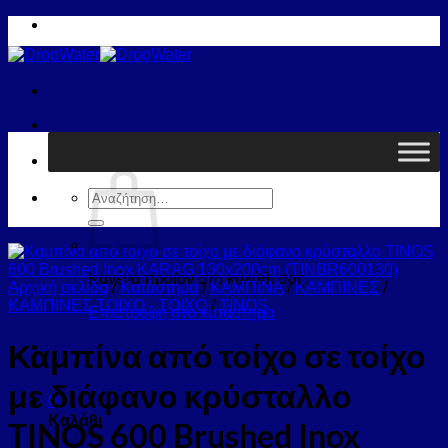
Μετάβαση
στο
περιεχόμενο
Καλάθι /
0,00
€
0
Αναζήτηση
για:
Κανένα προϊόν στο καλάθι σας.
Αρχική σελίδα
/
Κατάστημα
/
ΚΑΜΠΙΝΑ
/
ΚΑΜΠΙΝΕΣ
/
ΚΑΜΠΙΝΕΣ ΤΟΙΧΟ - ΤΟΙΧΟ
/
TINOS
Επιστροφή στο κατάστημα
Καμπίνα από τοίχο σε τοίχο
με διάφανο κρύσταλλο
0
Καλάθι
TINOS 600 Brushed Inox