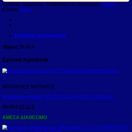
Κωδικός προϊόντος:
TINBR600130
Κατηγορία:
TINOS
Ετικέτα:
imp-x
Επιπλέον πληροφορίες
Βάρος
56,00 κ.
Σχετικά προϊόντα
+
ΜΠΑΤΑΡΙΕΣ ΝΙΠΤΗΡΟΣ
Μπαταρία νιπτήρος VASTO BVA2A FERRO (BVA2A)
36,00
€
33,12
€
ΑΜΕΣΑ ΔΙΑΘΕΣΙΜΟ