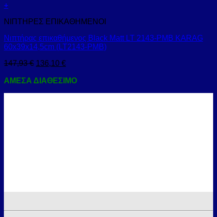
+
ΝΙΠΤΗΡΕΣ ΕΠΙΚΑΘΗΜΕΝΟΙ
Νιπτήρας επικαθήμενος Black Matt LT 2143-PMB KARAG
60x39x14,5cm (LT2143-PMB)
147,93
€
136,10
€
ΑΜΕΣΑ ΔΙΑΘΕΣΙΜΟ