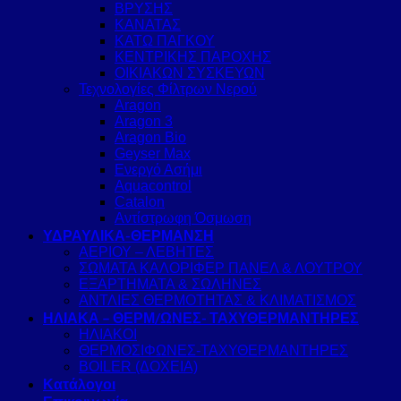
ΒΡΥΣΗΣ
ΚΑΝΑΤΑΣ
ΚΑΤΩ ΠΑΓΚΟΥ
ΚΕΝΤΡΙΚΗΣ ΠΑΡΟΧΗΣ
ΟΙΚΙΑΚΩΝ ΣΥΣΚΕΥΩΝ
Τεχνολογίες Φίλτρων Νερού
Aragon
Aragon 3
Aragon Bio
Geyser Max
Ενεργό Ασήμι
Aquacontrol
Catalon
Αντίστρωφη Όσμωση
ΥΔΡΑΥΛΙΚΑ-ΘΕΡΜΑΝΣΗ
ΑΕΡΙΟΥ – ΛΕΒΗΤΕΣ
ΣΩΜΑΤΑ ΚΑΛΟΡΙΦΕΡ ΠΑΝΕΛ & ΛΟΥΤΡΟΥ
ΕΞΑΡΤΗΜΑΤΑ & ΣΩΛΗΝΕΣ
ΑΝΤΛΙΕΣ ΘΕΡΜΟΤΗΤΑΣ & ΚΛΙΜΑΤΙΣΜΟΣ
ΗΛΙΑΚΑ – ΘΕΡΜ/ΩΝΕΣ- ΤΑΧΥΘΕΡΜΑΝΤΗΡΕΣ
ΗΛΙΑΚΟΙ
ΘΕΡΜΟΣΙΦΩΝΕΣ-ΤΑΧΥΘΕΡΜΑΝΤΗΡΕΣ
BOILER (ΔΟΧΕΙΑ)
Κατάλογοι