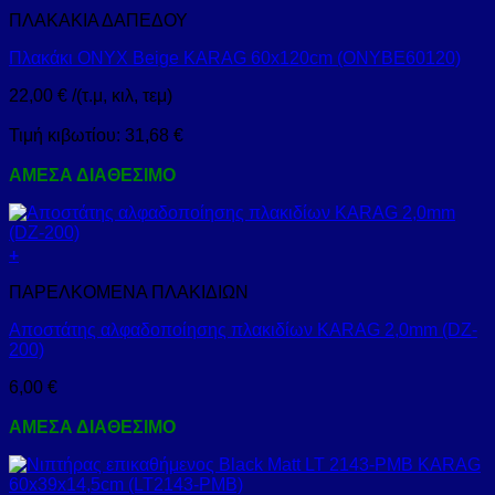
ΠΛΑΚΑΚΙΑ ΔΑΠΕΔΟΥ
Πλακάκι ONYX Beige KARAG 60x120cm (ONYBE60120)
22,00
€
/(τ.μ, κιλ, τεμ)
Τιμή κιβωτίου:
31,68
€
ΑΜΕΣΑ ΔΙΑΘΕΣΙΜΟ
+
ΠΑΡΕΛΚΟΜΕΝΑ ΠΛΑΚΙΔΙΩΝ
Αποστάτης αλφαδοποίησης πλακιδίων KARAG 2,0mm (DZ-
200)
6,00
€
ΑΜΕΣΑ ΔΙΑΘΕΣΙΜΟ