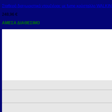
Σταθερό διαχωριστικό ντουζιέρας με fume κρύσταλλο WALK
248,96
€
ΑΜΕΣΑ ΔΙΑΘΕΣΙΜΟ