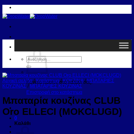
Μετάβαση
στο
περιεχόμενο
Καλάθι /
0,00
€
0
Αναζήτηση
για:
Αρχική σελίδα
/
Κατάστημα
/
ΚΟΥΖΙΝΑ
/
ΜΠΑΤΑΡΙΕΣ
Κανένα προϊόν στο καλάθι σας.
ΚΟΥΖΙΝΑΣ
/
ΜΠΑΤΑΡΙΕΣ ΚΟΥΖΙΝΑΣ
Επιστροφή στο κατάστημα
Μπαταρία κουζίνας CLUB
Oro ELLECI (MOKCLUGD)
0
Καλάθι