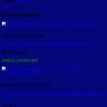
Color
Χρυσό
Σχετικά προϊόντα
+
ΜΠΑΤΑΡΙΕΣ ΝΙΠΤΗΡΟΣ
Μπαταρία νιπτήρος VASTO BVA2A FERRO (BVA2A)
36,00
€
33,12
€
ΑΜΕΣΑ ΔΙΑΘΕΣΙΜΟ
+
ΝΙΠΤΗΡΕΣ ΑΝΑΡΤΩΜΕΝΟΙ
Νιπτήρας αναρτώμενος ETNA 1100 KARAG 100x45x16,5cm
(1100)
161,00
€