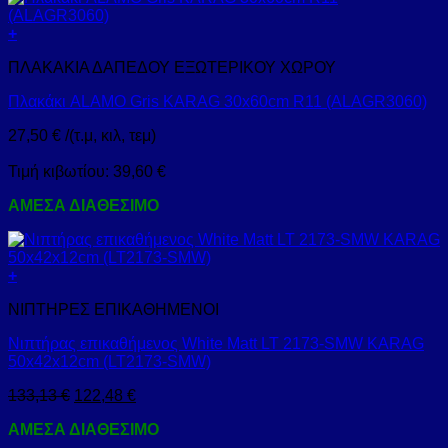
+
ΠΛΑΚΑΚΙΑ ΔΑΠΕΔΟΥ ΕΞΩΤΕΡΙΚΟΥ ΧΩΡΟΥ
Πλακάκι ALAMO Gris KARAG 30x60cm R11 (ALAGR3060)
27,50
€
/(τ.μ, κιλ, τεμ)
Τιμή κιβωτίου:
39,60
€
ΑΜΕΣΑ ΔΙΑΘΕΣΙΜΟ
+
ΝΙΠΤΗΡΕΣ ΕΠΙΚΑΘΗΜΕΝΟΙ
Νιπτήρας επικαθήμενος White Matt LT 2173-SMW KARAG
50x42x12cm (LT2173-SMW)
133,13
€
122,48
€
ΑΜΕΣΑ ΔΙΑΘΕΣΙΜΟ