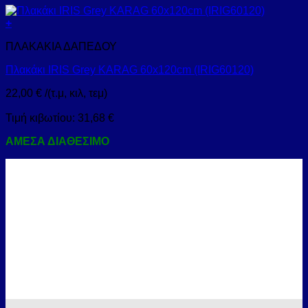
+
ΠΛΑΚΑΚΙΑ ΔΑΠΕΔΟΥ
Πλακάκι IRIS Grey KARAG 60x120cm (IRIG60120)
22,00
€
/(τ.μ, κιλ, τεμ)
Τιμή κιβωτίου:
31,68
€
ΑΜΕΣΑ ΔΙΑΘΕΣΙΜΟ