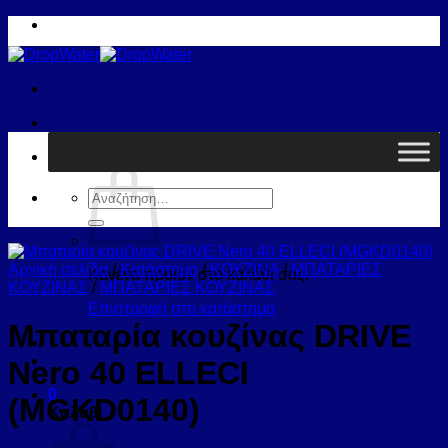
Μετάβαση
στο
περιεχόμενο
Καλάθι /
0,00
€
0
Αναζήτηση
για:
Αρχική σελίδα
/
Κατάστημα
/
ΚΟΥΖΙΝΑ
/
ΜΠΑΤΑΡΙΕΣ
Κανένα προϊόν στο καλάθι σας.
ΚΟΥΖΙΝΑΣ
/
ΜΠΑΤΑΡΙΕΣ ΚΟΥΖΙΝΑΣ
Επιστροφή στο κατάστημα
Μπαταρία κουζίνας DRIVE
Nero 40 ELLECI
0
(MGKD0140)
Καλάθι