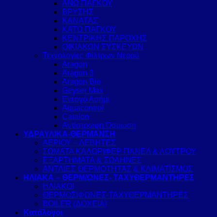
ΑΝΩ ΠΑΓΚΟΥ
ΒΡΥΣΗΣ
ΚΑΝΑΤΑΣ
ΚΑΤΩ ΠΑΓΚΟΥ
ΚΕΝΤΡΙΚΗΣ ΠΑΡΟΧΗΣ
ΟΙΚΙΑΚΩΝ ΣΥΣΚΕΥΩΝ
Τεχνολογίες Φίλτρων Νερού
Aragon
Aragon 3
Aragon Bio
Geyser Max
Ενεργό Ασήμι
Aquacontrol
Catalon
Αντίστρωφη Όσμωση
ΥΔΡΑΥΛΙΚΑ-ΘΕΡΜΑΝΣΗ
ΑΕΡΙΟΥ – ΛΕΒΗΤΕΣ
ΣΩΜΑΤΑ ΚΑΛΟΡΙΦΕΡ ΠΑΝΕΛ & ΛΟΥΤΡΟΥ
ΕΞΑΡΤΗΜΑΤΑ & ΣΩΛΗΝΕΣ
ΑΝΤΛΙΕΣ ΘΕΡΜΟΤΗΤΑΣ & ΚΛΙΜΑΤΙΣΜΟΣ
ΗΛΙΑΚΑ – ΘΕΡΜ/ΩΝΕΣ- ΤΑΧΥΘΕΡΜΑΝΤΗΡΕΣ
ΗΛΙΑΚΟΙ
ΘΕΡΜΟΣΙΦΩΝΕΣ-ΤΑΧΥΘΕΡΜΑΝΤΗΡΕΣ
BOILER (ΔΟΧΕΙΑ)
Κατάλογοι