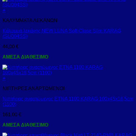
+
ΚΑΛΥΜΜΑΤΑ ΛΕΚΑΝΩΝ
Κάλυμμα λεκάνης NEW LUNA Soft-Close Slim KARAG
(SU004SS)
44,00
€
ΑΜΕΣΑ ΔΙΑΘΕΣΙΜΟ
+
ΝΙΠΤΗΡΕΣ ΑΝΑΡΤΩΜΕΝΟΙ
Νιπτήρας αναρτώμενος ETNA 1100 KARAG 100x45x16,5cm
(1100)
161,00
€
ΑΜΕΣΑ ΔΙΑΘΕΣΙΜΟ