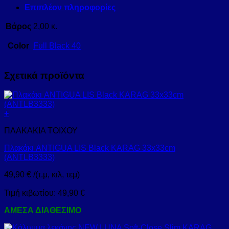
Επιπλέον πληροφορίες
Βάρος
2,00 κ.
Color
Full Black 40
Σχετικά προϊόντα
+
ΠΛΑΚΑΚΙΑ ΤΟΙΧΟΥ
Πλακάκι ANTIGUA LIS Black KARAG 33x33cm
(ANTLB3333)
49,90
€
/(τ.μ, κιλ, τεμ)
Τιμή κιβωτίου:
49,90
€
ΑΜΕΣΑ ΔΙΑΘΕΣΙΜΟ