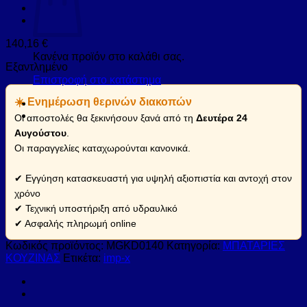
140,16
€
Κανένα προϊόν στο καλάθι σας.
Εξαντλημένο
Επιστροφή στο κατάστημα
☀️ Ενημέρωση θερινών διακοπών
Οι αποστολές θα ξεκινήσουν ξανά από τη
Δευτέρα 24
Αυγούστου
.
Οι παραγγελίες καταχωρούνται κανονικά.
✔ Εγγύηση κατασκευαστή για υψηλή αξιοπιστία και αντοχή στον
χρόνο
✔ Τεχνική υποστήριξη από υδραυλικό
✔ Ασφαλής πληρωμή online
Κωδικός προϊόντος:
MGKD0140
Κατηγορία:
ΜΠΑΤΑΡΙΕΣ
ΚΟΥΖΙΝΑΣ
Ετικέτα:
imp-x