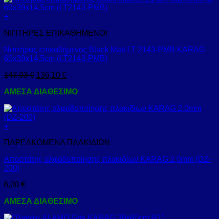
+
ΝΙΠΤΗΡΕΣ ΕΠΙΚΑΘΗΜΕΝΟΙ
Νιπτήρας επικαθήμενος Black Matt LT 2143-PMB KARAG
60x39x14,5cm (LT2143-PMB)
147,93
€
136,10
€
ΑΜΕΣΑ ΔΙΑΘΕΣΙΜΟ
+
ΠΑΡΕΛΚΟΜΕΝΑ ΠΛΑΚΙΔΙΩΝ
Αποστάτης αλφαδοποίησης πλακιδίων KARAG 2,0mm (DZ-
200)
6,00
€
ΑΜΕΣΑ ΔΙΑΘΕΣΙΜΟ