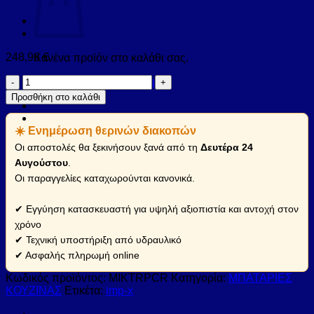
248,96
€
Κανένα προϊόν στο καλάθι σας.
Μπαταρία
Επιστροφή στο κατάστημα
κουζίνας
Προσθήκη στο καλάθι
TRAIL
Plus
☀️ Ενημέρωση θερινών διακοπών
Cromato
ELLECI
Οι αποστολές θα ξεκινήσουν ξανά από τη
Δευτέρα 24
(MIKTRPCR)
Αυγούστου
.
ποσότητα
Οι παραγγελίες καταχωρούνται κανονικά.
✔ Εγγύηση κατασκευαστή για υψηλή αξιοπιστία και αντοχή στον
χρόνο
✔ Τεχνική υποστήριξη από υδραυλικό
✔ Ασφαλής πληρωμή online
Κωδικός προϊόντος:
MIKTRPCR
Κατηγορία:
ΜΠΑΤΑΡΙΕΣ
ΚΟΥΖΙΝΑΣ
Ετικέτα:
imp-x