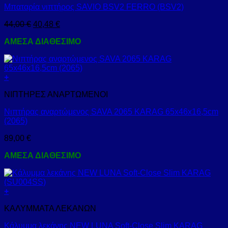
Μπαταρία νιπτήρος SAVIO BSV2 FERRO (BSV2)
44,00
€
40,48
€
ΑΜΕΣΑ ΔΙΑΘΕΣΙΜΟ
+
ΝΙΠΤΗΡΕΣ ΑΝΑΡΤΩΜΕΝΟΙ
Νιπτήρας αναρτώμενος SAVA 2065 KARAG 65x46x16,5cm
(2065)
89,00
€
ΑΜΕΣΑ ΔΙΑΘΕΣΙΜΟ
+
ΚΑΛΥΜΜΑΤΑ ΛΕΚΑΝΩΝ
Κάλυμμα λεκάνης NEW LUNA Soft-Close Slim KARAG