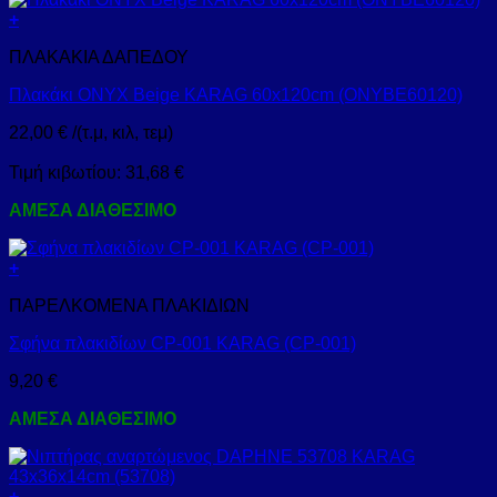
+
ΠΛΑΚΑΚΙΑ ΔΑΠΕΔΟΥ
Πλακάκι ONYX Beige KARAG 60x120cm (ONYBE60120)
22,00
€
/(τ.μ, κιλ, τεμ)
Τιμή κιβωτίου:
31,68
€
ΑΜΕΣΑ ΔΙΑΘΕΣΙΜΟ
+
ΠΑΡΕΛΚΟΜΕΝΑ ΠΛΑΚΙΔΙΩΝ
Σφήνα πλακιδίων CP-001 KARAG (CP-001)
9,20
€
ΑΜΕΣΑ ΔΙΑΘΕΣΙΜΟ
+