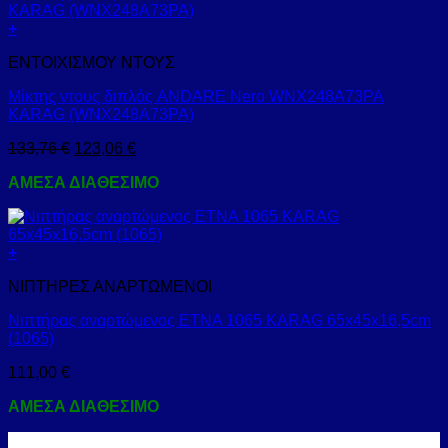
+
ΕΝΤΟΙΧΙΣΜΟΥ ΝΤΟΥΣ
Μίκτης ντους διπλός ANDARE Nero WNX248A73PA
KARAG (WNX248A73PA)
133,76
€
123,06
€
ΑΜΕΣΑ ΔΙΑΘΕΣΙΜΟ
+
ΝΙΠΤΗΡΕΣ ΑΝΑΡΤΩΜΕΝΟΙ
Νιπτήρας αναρτώμενος ETNA 1065 KARAG 65x45x16,5cm
(1065)
111,00
€
ΑΜΕΣΑ ΔΙΑΘΕΣΙΜΟ