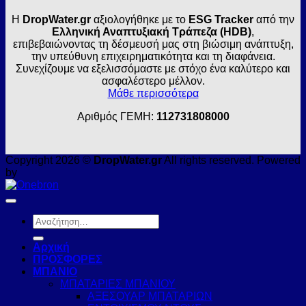
Η
DropWater.gr
αξιολογήθηκε με το
ESG Tracker
από την
Ελληνική Αναπτυξιακή Τράπεζα (HDB)
,
επιβεβαιώνοντας τη δέσμευσή μας στη βιώσιμη ανάπτυξη,
την υπεύθυνη επιχειρηματικότητα και τη διαφάνεια.
Συνεχίζουμε να εξελισσόμαστε με στόχο ένα καλύτερο και
ασφαλέστερο μέλλον.
Μάθε περισσότερα
Αριθμός ΓΕΜΗ:
112731808000
Copyright 2026 ©
DropWater.gr
All rights reserved. Powered
by
Αναζήτηση
για:
Αρχική
ΠΡΟΣΦΟΡΕΣ
ΜΠΑΝΙΟ
ΜΠΑΤΑΡΙΕΣ ΜΠΑΝΙΟΥ
ΑΞΕΣΟΥΑΡ ΜΠΑΤΑΡΙΩΝ