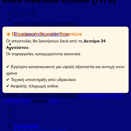
Κανένα προϊόν στο καλάθι σας.
☀️ Ενημέρωση θερινών διακοπών
Επιστροφή στο κατάστημα
Οι αποστολές θα ξεκινήσουν ξανά από τη
Δευτέρα 24
Αυγούστου
.
Οι παραγγελίες καταχωρούνται κανονικά.
✔ Εγγύηση κατασκευαστή για υψηλή αξιοπιστία και αντοχή στον
χρόνο
✔ Τεχνική υποστήριξη από υδραυλικό
✔ Ασφαλής πληρωμή online
Κωδικός προϊόντος:
H71
Κατηγορία:
ΑΠΟΡΡΟΦΗΤΗΡΕΣ
ΣΥΡΟΜΕΝΟΙ
Ετικέτα:
imp-x
Περιγραφή