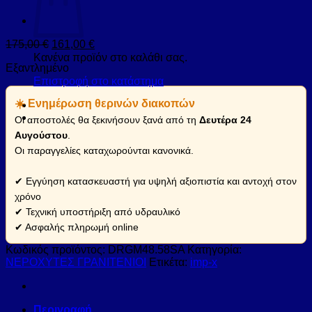
175,00
€
161,00
€
Κανένα προϊόν στο καλάθι σας.
Εξαντλημένο
Επιστροφή στο κατάστημα
☀️ Ενημέρωση θερινών διακοπών
Οι αποστολές θα ξεκινήσουν ξανά από τη
Δευτέρα 24
Αυγούστου
.
Οι παραγγελίες καταχωρούνται κανονικά.
✔ Εγγύηση κατασκευαστή για υψηλή αξιοπιστία και αντοχή στον
χρόνο
✔ Τεχνική υποστήριξη από υδραυλικό
✔ Ασφαλής πληρωμή online
Κωδικός προϊόντος:
DRGM48.58SA
Κατηγορία:
ΝΕΡΟΧΥΤΕΣ ΓΡΑΝΙΤΕΝΙΟΙ
Ετικέτα:
imp-x
Περιγραφή