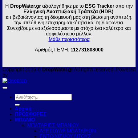
Η
DropWater.gr
αξιολογήθηκε με το
ESG Tracker
από την
Ελληνική Αναπτυξιακή Τράπεζα (HDB)
,
επιβεβαιώνοντας τη δέσμευσή μας στη βιώσιμη ανάπτυξη,
την υπεύθυνη επιχειρηματικότητα και τη διαφάνεια.
Συνεχίζουμε να εξελισσόμαστε με στόχο ένα καλύτερο και
ασφαλέστερο μέλλον.
Μάθε περισσότερα
Αριθμός ΓΕΜΗ:
112731808000
Copyright 2026 ©
DropWater.gr
All rights reserved. Powered
by
Αναζήτηση
για:
Αρχική
ΠΡΟΣΦΟΡΕΣ
ΜΠΑΝΙΟ
ΜΠΑΤΑΡΙΕΣ ΜΠΑΝΙΟΥ
ΑΞΕΣΟΥΑΡ ΜΠΑΤΑΡΙΩΝ
ΕΝΤΟΙΧΙΣΜΟΥ ΝΤΟΥΣ