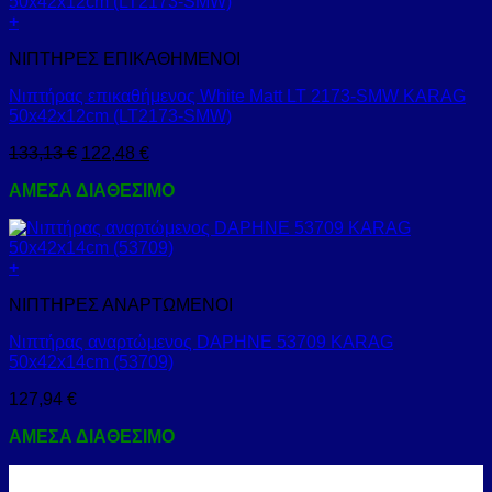
+
ΝΙΠΤΗΡΕΣ ΕΠΙΚΑΘΗΜΕΝΟΙ
Νιπτήρας επικαθήμενος White Matt LT 2173-SMW KARAG
50x42x12cm (LT2173-SMW)
133,13
€
122,48
€
ΑΜΕΣΑ ΔΙΑΘΕΣΙΜΟ
+
ΝΙΠΤΗΡΕΣ ΑΝΑΡΤΩΜΕΝΟΙ
Νιπτήρας αναρτώμενος DAPHNE 53709 KARAG
50x42x14cm (53709)
127,94
€
ΑΜΕΣΑ ΔΙΑΘΕΣΙΜΟ