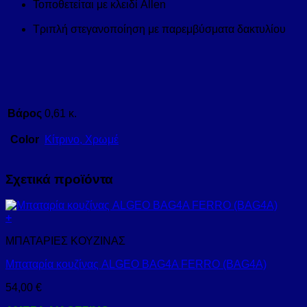
Τοποθετείται με κλειδί Allen
Τριπλή στεγανοποίηση με παρεμβύσματα δακτυλίου
Βάρος
0,61 κ.
Color
Κίτρινο, Χρωμέ
Σχετικά προϊόντα
+
ΜΠΑΤΑΡΙΕΣ ΚΟΥΖΙΝΑΣ
Μπαταρία κουζίνας ALGEO BAG4A FERRO (BAG4A)
54,00
€