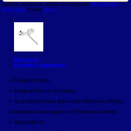
Κωδικός προϊόντος:
W100C-B
Κατηγορία:
ΜΠΑΤΑΡΙΕΣ
ΚΟΥΖΙΝΑΣ
Ετικέτα:
imp-x
Περιγραφή
Επιπλέον πληροφορίες
Εύκαμπτο στόμιο
Σχήμα ανάλογο με τις ανάγκες
Το μεταβλητό στόμιο φτάνει από 150mm έως 350mm
Μεταβλητό ύψος εκροής από 280mm έως 440mm
Φίλτρο Μ22×1