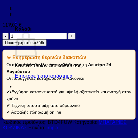
0
117,00
€
Καλάθι
Μπαταρία
κουζίνας
Προσθήκη στο καλάθι
σπαστή
TOLEDO
☀️ Ενημέρωση θερινών διακοπών
BTD4FUW
FERRO
Οι αποστολές θα ξεκινήσουν ξανά από τη
Δευτέρα 24
Κανένα προϊόν στο καλάθι σας.
(BTD4FUW)
Αυγούστου
.
ποσότητα
Επιστροφή στο κατάστημα
Οι παραγγελίες καταχωρούνται κανονικά.
✔ Εγγύηση κατασκευαστή για υψηλή αξιοπιστία και αντοχή στον
χρόνο
✔ Τεχνική υποστήριξη από υδραυλικό
✔ Ασφαλής πληρωμή online
Κωδικός προϊόντος:
BTD4FUW
Κατηγορία:
ΜΠΑΤΑΡΙΕΣ
ΚΟΥΖΙΝΑΣ
Ετικέτα:
imp-x