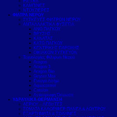
PIETRA
ΚΑΜΠΙΝΕΣ
ΝΤΟΥΖΙΕΡΕΣ
ΦΙΛΤΡΑ ΝΕΡΟΥ
ΣΥΣΚΕΥΕΣ ΦΙΛΤΡΩΝ ΝΕΡΟΥ
ΑΝΤΑΛΛΑΚΤΙΚΑ ΦΥΣΙΓΓΙΑ
ΑΝΩ ΠΑΓΚΟΥ
ΒΡΥΣΗΣ
ΚΑΝΑΤΑΣ
ΚΑΤΩ ΠΑΓΚΟΥ
ΚΕΝΤΡΙΚΗΣ ΠΑΡΟΧΗΣ
ΟΙΚΙΑΚΩΝ ΣΥΣΚΕΥΩΝ
Τεχνολογίες Φίλτρων Νερού
Aragon
Aragon 3
Aragon Bio
Geyser Max
Ενεργό Ασήμι
Aquacontrol
Catalon
Αντίστρωφη Όσμωση
ΥΔΡΑΥΛΙΚΑ-ΘΕΡΜΑΝΣΗ
ΑΕΡΙΟΥ – ΛΕΒΗΤΕΣ
ΣΩΜΑΤΑ ΚΑΛΟΡΙΦΕΡ ΠΑΝΕΛ & ΛΟΥΤΡΟΥ
ΕΞΑΡΤΗΜΑΤΑ & ΣΩΛΗΝΕΣ