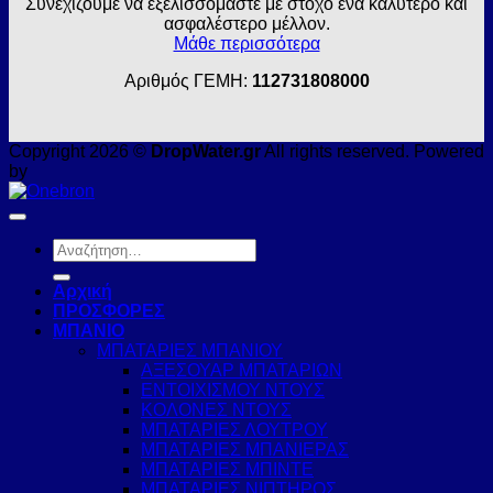
Συνεχίζουμε να εξελισσόμαστε με στόχο ένα καλύτερο και
ασφαλέστερο μέλλον.
Μάθε περισσότερα
Αριθμός ΓΕΜΗ:
112731808000
Copyright 2026 ©
DropWater.gr
All rights reserved. Powered
by
Αναζήτηση
για:
Αρχική
ΠΡΟΣΦΟΡΕΣ
ΜΠΑΝΙΟ
ΜΠΑΤΑΡΙΕΣ ΜΠΑΝΙΟΥ
ΑΞΕΣΟΥΑΡ ΜΠΑΤΑΡΙΩΝ
ΕΝΤΟΙΧΙΣΜΟΥ ΝΤΟΥΣ
ΚΟΛΟΝΕΣ ΝΤΟΥΣ
ΜΠΑΤΑΡΙΕΣ ΛΟΥΤΡΟΥ
ΜΠΑΤΑΡΙΕΣ ΜΠΑΝΙΕΡΑΣ
ΜΠΑΤΑΡΙΕΣ ΜΠΙΝΤΕ
ΜΠΑΤΑΡΙΕΣ ΝΙΠΤΗΡΟΣ