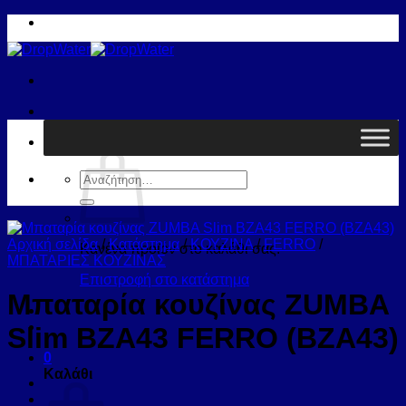
Μετάβαση
στο
περιεχόμενο
Καλάθι /
0,00
€
0
Αναζήτηση
για:
Αρχική σελίδα
/
Κατάστημα
/
ΚΟΥΖΙΝΑ
/
FERRO
/
Κανένα προϊόν στο καλάθι σας.
ΜΠΑΤΑΡΙΕΣ ΚΟΥΖΙΝΑΣ
Επιστροφή στο κατάστημα
Μπαταρία κουζίνας ZUMBA
Slim BZA43 FERRO (BZA43)
0
Καλάθι