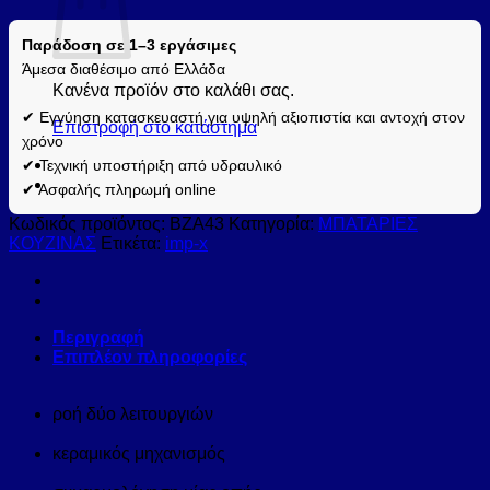
Παράδοση σε 1–3 εργάσιμες
Άμεσα διαθέσιμο από Ελλάδα
Κανένα προϊόν στο καλάθι σας.
✔ Εγγύηση κατασκευαστή για υψηλή αξιοπιστία και αντοχή στον
Επιστροφή στο κατάστημα
χρόνο
✔ Τεχνική υποστήριξη από υδραυλικό
✔ Ασφαλής πληρωμή online
Κωδικός προϊόντος:
BZA43
Κατηγορία:
ΜΠΑΤΑΡΙΕΣ
ΚΟΥΖΙΝΑΣ
Ετικέτα:
imp-x
Περιγραφή
Επιπλέον πληροφορίες
ροή δύο λειτουργιών
κεραμικός μηχανισμός