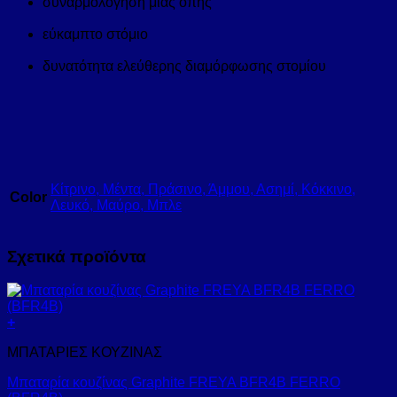
συναρμολόγηση μίας οπής
εύκαμπτο στόμιο
δυνατότητα ελεύθερης διαμόρφωσης στομίου
Κίτρινο, Μέντα, Πράσινο, Άμμου, Ασημί, Κόκκινο,
Color
Λευκό, Μαύρο, Μπλε
Σχετικά προϊόντα
+
ΜΠΑΤΑΡΙΕΣ ΚΟΥΖΙΝΑΣ
Μπαταρία κουζίνας Graphite FREYA BFR4B FERRO