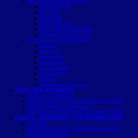
ΑΝΤΑΛΛΑΚΤΙΚΑ ΦΥΣΙΓΓΙΑ
ΑΝΩ ΠΑΓΚΟΥ
ΒΡΥΣΗΣ
ΚΑΝΑΤΑΣ
ΚΑΤΩ ΠΑΓΚΟΥ
ΚΕΝΤΡΙΚΗΣ ΠΑΡΟΧΗΣ
ΟΙΚΙΑΚΩΝ ΣΥΣΚΕΥΩΝ
Τεχνολογίες Φίλτρων Νερού
Aragon
Aragon 3
Aragon Bio
Geyser Max
Ενεργό Ασήμι
Aquacontrol
Catalon
Αντίστρωφη Όσμωση
ΥΔΡΑΥΛΙΚΑ-ΘΕΡΜΑΝΣΗ
ΑΕΡΙΟΥ – ΛΕΒΗΤΕΣ
ΣΩΜΑΤΑ ΚΑΛΟΡΙΦΕΡ ΠΑΝΕΛ & ΛΟΥΤΡΟΥ
ΕΞΑΡΤΗΜΑΤΑ & ΣΩΛΗΝΕΣ
ΑΝΤΛΙΕΣ ΘΕΡΜΟΤΗΤΑΣ & ΚΛΙΜΑΤΙΣΜΟΣ
ΗΛΙΑΚΑ – ΘΕΡΜ/ΩΝΕΣ- ΤΑΧΥΘΕΡΜΑΝΤΗΡΕΣ
ΗΛΙΑΚΟΙ
ΘΕΡΜΟΣΙΦΩΝΕΣ-ΤΑΧΥΘΕΡΜΑΝΤΗΡΕΣ
BOILER (ΔΟΧΕΙΑ)